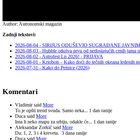
Author:
Astronomski magazin
Zadnji tekstovi:
2026-08-04 - SIRIJUS ODUŠEVIO SUGRAĐANE JAV
2026-08-03 - Hubble otkriva prvu od nedostajućih crnih jama u
2026-08-02 - Astrofest Lp 2026! - PRIJAVA
2026-08-01 - Krioboti – Kako doći do tečnih okeana ledenih m
2026-07-31 - Kako do Petnice (2026)
Komentari
Vladimir said
More
To je opšti trend svuda. Samo neka...
1 dan ranije
Duca said
More
Ima li neko mapu za srbiju, odakle će...
1 dan ranije
Aleksandar Zorkić said
More
Da: 1, 2, 3 i 4 kreveta.
3 dana ranije
Duca said
More