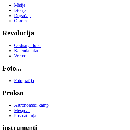
Misije
Istorija
Događaji
Oprema
Revolucija
Godišnja doba
Kalendar, dani
Vreme
Foto...
Fotografija
io
Praksa
Astronomski kamp
Mesije...
Posmatranja
a
instrumenti