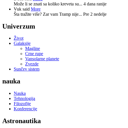
Može li se znati sa koliko kreveta su...
4 dana ranije
Vuk said
More
Šta tražite više? Zar vam Tramp nije...
Pre 2 nedelje
Univerzum
Život
Galaksije
Magline
Crne rupe
Vansolarne planete
Zvezde
Sunčev sistem
nauka
Nauka
Tehnologija
Filozofije
Konferencije
Astronautika