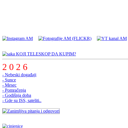
KOJI TELESKOP DA KUPIM?
2 0 2 6
a.
- Nebeski događaji
- Sunce
- Mesec
- Pomračenja
- Godišnja doba
- Gde su ISS, sateliti..
i