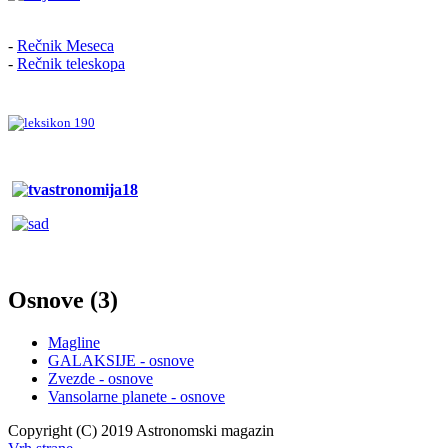
jen,
-
Rečnik Meseca
-
Rečnik teleskopa
e.
Osnove (3)
Magline
GALAKSIJE - osnove
Zvezde - osnove
Vansolarne planete - osnove
Copyright (C) 2019 Astronomski magazin