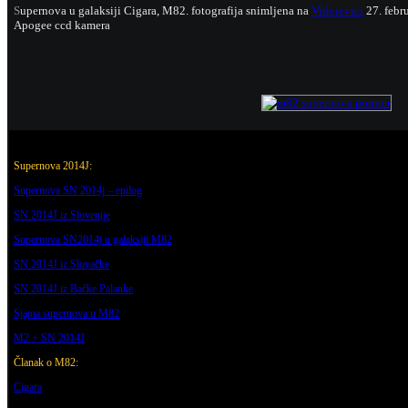
S
upernova u galaksiji Cigara, M82. fotografija snimljena na
Vidojevici
27. febru
Apogee ccd kamera
Supernova 2014J:
Supernova SN 2014j – epilog
SN 2014J iz Slovenije
Supernova SN2014j u galaksiji M82
SN 2014J iz Slovačke
SN 2014J iz Bačke Palanke
Sjajna supernova u M82
M2 + SN 2014J
Č
lanak o M82:
Cigara