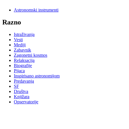
Astronomski instrumenti
Razno
nje
i
Istraživanja
njeg
Vesti
,
Mediji
Zabavnik
Zagonetni kosmos
Relaksacija
Biografije
Pijaca
Inspirisano astronomijom
Predavanja
SF
Društva
Knjižara
Opservatorije
no
im