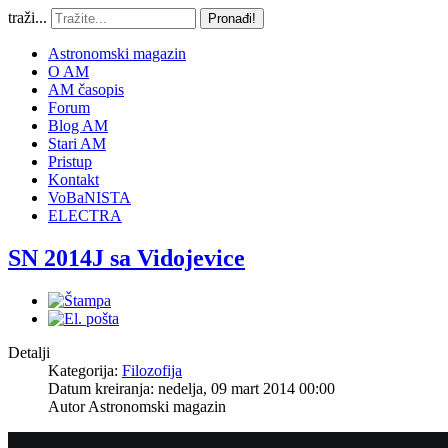
traži...
Pronađi!
Astronomski magazin
O AM
AM časopis
Forum
Blog AM
Stari AM
Pristup
Kontakt
VoBaNISTA
ELECTRA
SN 2014J sa Vidojevice
Detalji
Kategorija:
Filozofija
Datum kreiranja: nedelja, 09 mart 2014 00:00
Autor
Astronomski magazin