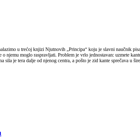
nalazimo u trećoj knjizi Njutnovih „Principa“ koju je slavni naučnik pis
o njemu moglo raspravljati. Problem je vrlo jednostavan: uzmete kantu 
na sila je tera dalje od njenog centra, a pošto je zid kante sprečava u ši
a