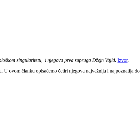
loškom singularitetu, i njegova prva supruga Džejn Vajld.
Izvor
.
ra. U ovom članku opisaćemo četiri njegova najvažnija i najpoznatija dop