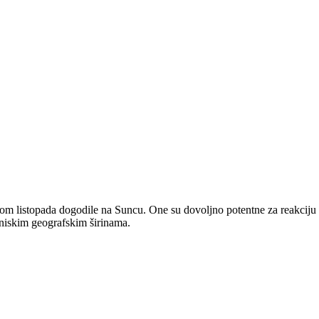
etkom listopada dogodile na Suncu. One su dovoljno potentne za reakci
 niskim geografskim širinama.