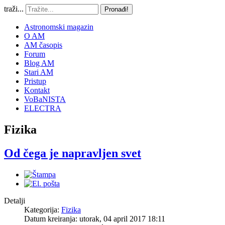
traži...
Pronađi!
Astronomski magazin
O AM
AM časopis
Forum
Blog AM
Stari AM
Pristup
Kontakt
VoBaNISTA
ELECTRA
Fizika
Od čega je napravljen svet
Detalji
Kategorija:
Fizika
Datum kreiranja: utorak, 04 april 2017 18:11