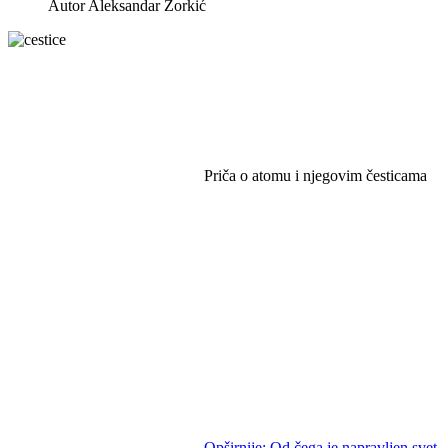
Autor Aleksandar Zorkić
Priča o atomu i njegovim česticama
Opširnije: Od čega je napravljen svet