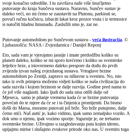
svoje konačno odredište. I tu završava naše više tisućljetno
putovanje do kraja Sunčeva sustava. Naravno, Sunčev sustav je
daleko veći, no mi ćemo se zaustaviti na Plutonu, parkirati se,
povući ručnu kočnicu, izbaciti lakat kroz prozor vrata i iz termosice
si natočiti hladnu limunadu. Zaslužili smo je, zar ne.
Putovanje automobilom po Sunčevom sustavu -
veća ilustracija
. ©
Ljubaznošću: NASA / Zvjezdarnica / Danijel Reponj
Eto, sada vam je vjerojatno jasnije i imate predodžbu koliko su
planeti daleko, koliko se mi sporo krećemo i koliko su svemirske
letjelice brze, a istovremeno daleko prespore da dođu do prvih
zvijezda izvan našeg zvjezdanog sustava. Vrtoglave brzine
automobilom po Zemlji, zapravo su ništavne u svemiru. No, isto
tako iz ovih primjera možemo vidjeti koliko se naša civilizacija do
sada razvila i kojom brzinom se dalje razvija. Godine pred nama to
će još više naglasiti. Iako ljudi do sada nisu otišli dalje od
Mjeseca, samo je pitanje vremena kada će se brzine putovanja
povećati do te mjere da će se i ta činjenica promijeniti. Da bismo
došli do Marsa, moramo putovati još brže. Što brže putujemo, dalje
ćemo stići. Naš autić je, kako vidimo, ipak samo zemaljsko vozilo. A
dok smo u njemu, ipak vozimo sporije. Sigurnije je, ne trebamo
svemirske brzine. Uživajmo u razgledavanju puta kojim idemo,
upijajmo mirise i slušajmo zvukove prirode oko nas. U svemiru toga