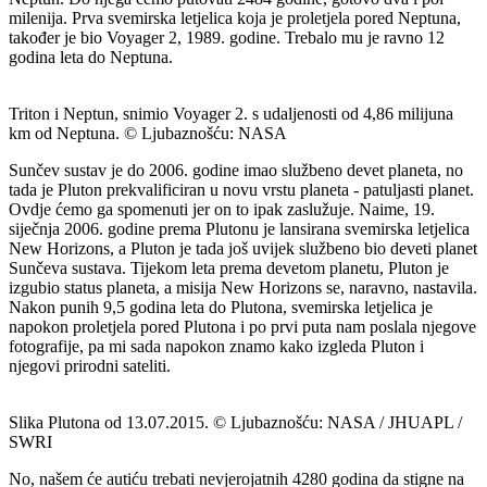
milenija. Prva svemirska letjelica koja je proletjela pored Neptuna,
također je bio Voyager 2, 1989. godine. Trebalo mu je ravno 12
godina leta do Neptuna.
Triton i Neptun, snimio Voyager 2. s udaljenosti od 4,86 milijuna
km od Neptuna. © Ljubaznošću: NASA
Sunčev sustav je do 2006. godine imao službeno devet planeta, no
tada je Pluton prekvalificiran u novu vrstu planeta - patuljasti planet.
Ovdje ćemo ga spomenuti jer on to ipak zaslužuje. Naime, 19.
siječnja 2006. godine prema Plutonu je lansirana svemirska letjelica
New Horizons, a Pluton je tada još uvijek službeno bio deveti planet
Sunčeva sustava. Tijekom leta prema devetom planetu, Pluton je
izgubio status planeta, a misija New Horizons se, naravno, nastavila.
Nakon punih 9,5 godina leta do Plutona, svemirska letjelica je
napokon proletjela pored Plutona i po prvi puta nam poslala njegove
fotografije, pa mi sada napokon znamo kako izgleda Pluton i
njegovi prirodni sateliti.
Slika Plutona od 13.07.2015. © Ljubaznošću: NASA / JHUAPL /
SWRI
No, našem će autiću trebati nevjerojatnih 4280 godina da stigne na