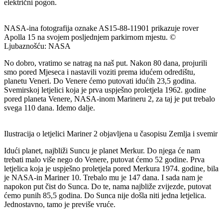
električni pogon.
NASA-ina fotografija oznake AS15-88-11901 prikazuje rover
Apolla 15 na svojem posljednjem parkirnom mjestu. ©
Ljubaznošću: NASA
No dobro, vratimo se natrag na naš put. Nakon 80 dana, projurili
smo pored Mjeseca i nastavili voziti prema idućem odredištu,
planetu Veneri. Do Venere ćemo putovati idućih 23,5 godina.
Svemirskoj letjelici koja je prva uspješno proletjela 1962. godine
pored planeta Venere, NASA-inom Marineru 2, za taj je put trebalo
svega 110 dana. Idemo dalje.
Ilustracija o letjelici Mariner 2 objavljena u časopisu Zemlja i svemir
I
dući planet, najbliži Suncu je planet Merkur. Do njega će nam
trebati malo više nego do Venere, putovat ćemo 52 godine. Prva
letjelica koja je uspješno proletjela pored Merkura 1974. godine, bila
je NASA-in Mariner 10. Trebalo mu je 147 dana. I sada nam je
napokon put čist do Sunca. Do te, nama najbliže zvijezde, putovat
ćemo punih 85,5 godina. Do Sunca nije došla niti jedna letjelica.
Jednostavno, tamo je previše vruće.