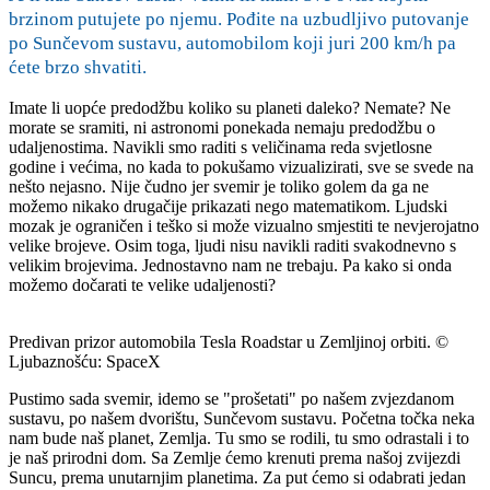
brzinom putujete po njemu. Pođite na uzbudljivo putovanje
po Sunčevom sustavu, automobilom koji juri 200 km/h pa
ćete brzo shvatiti.
Imate li uopće predodžbu koliko su planeti daleko? Nemate? Ne
morate se sramiti, ni astronomi ponekada nemaju predodžbu o
udaljenostima. Navikli smo raditi s veličinama reda svjetlosne
godine i većima, no kada to pokušamo vizualizirati, sve se svede na
nešto nejasno. Nije čudno jer svemir je toliko golem da ga ne
možemo nikako drugačije prikazati nego matematikom. Ljudski
mozak je ograničen i teško si može vizualno smjestiti te nevjerojatno
velike brojeve. Osim toga, ljudi nisu navikli raditi svakodnevno s
velikim brojevima. Jednostavno nam ne trebaju. Pa kako si onda
možemo dočarati te velike udaljenosti?
Predivan prizor automobila Tesla Roadstar u Zemljinoj orbiti. ©
Ljubaznošću: SpaceX
Pustimo sada svemir, idemo se "prošetati" po našem zvjezdanom
sustavu, po našem dvorištu, Sunčevom sustavu. Početna točka neka
nam bude naš planet, Zemlja. Tu smo se rodili, tu smo odrastali i to
je naš prirodni dom. Sa Zemlje ćemo krenuti prema našoj zvijezdi
Suncu, prema unutarnjim planetima. Za put ćemo si odabrati jedan