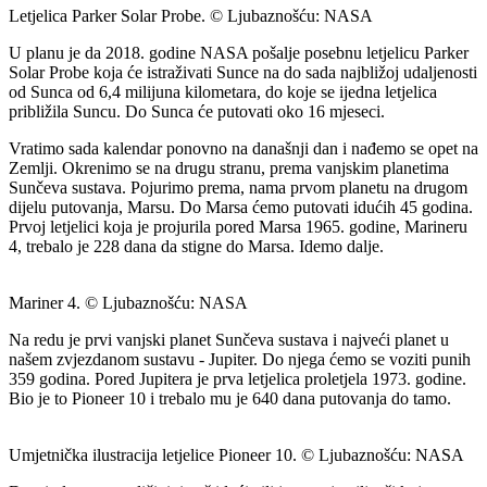
Letjelica Parker Solar Probe. © Ljubaznošću: NASA
U planu je da 2018. godine NASA pošalje posebnu letjelicu Parker
Solar Probe koja će istraživati Sunce na do sada najbližoj udaljenosti
od Sunca od 6,4 milijuna kilometara, do koje se ijedna letjelica
približila Suncu. Do Sunca će putovati oko 16 mjeseci.
Vratimo sada kalendar ponovno na današnji dan i nađemo se opet na
Zemlji. Okrenimo se na drugu stranu, prema vanjskim planetima
Sunčeva sustava. Pojurimo prema, nama prvom planetu na drugom
dijelu putovanja, Marsu. Do Marsa ćemo putovati idućih 45 godina.
Prvoj letjelici koja je projurila pored Marsa 1965. godine, Marineru
4, trebalo je 228 dana da stigne do Marsa. Idemo dalje.
Mariner 4. © Ljubaznošću: NASA
Na redu je prvi vanjski planet Sunčeva sustava i najveći planet u
našem zvjezdanom sustavu - Jupiter. Do njega ćemo se voziti punih
359 godina. Pored Jupitera je prva letjelica proletjela 1973. godine.
Bio je to Pioneer 10 i trebalo mu je 640 dana putovanja do tamo.
Umjetnička ilustracija letjelice Pioneer 10. © Ljubaznošću: NASA