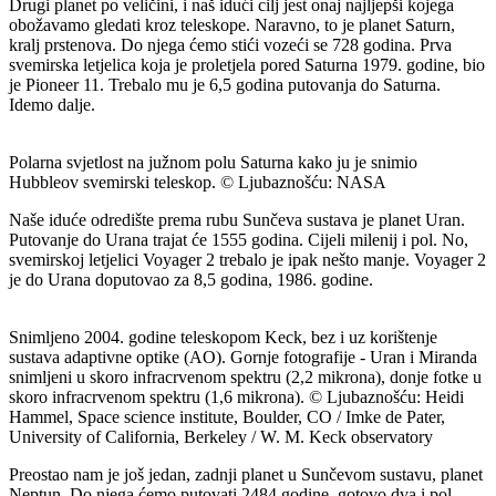
Drugi planet po veličini, i naš idući cilj jest onaj najljepši kojega
obožavamo gledati kroz teleskope. Naravno, to je planet Saturn,
kralj prstenova. Do njega ćemo stići vozeći se 728 godina. Prva
svemirska letjelica koja je proletjela pored Saturna 1979. godine, bio
je Pioneer 11. Trebalo mu je 6,5 godina putovanja do Saturna.
Idemo dalje.
Polarna svjetlost na južnom polu Saturna kako ju je snimio
Hubbleov svemirski teleskop. © Ljubaznošću: NASA
Naše iduće odredište prema rubu Sunčeva sustava je planet Uran.
Putovanje do Urana trajat će 1555 godina. Cijeli milenij i pol. No,
svemirskoj letjelici Voyager 2 trebalo je ipak nešto manje. Voyager 2
je do Urana doputovao za 8,5 godina, 1986. godine.
Snimljeno 2004. godine teleskopom Keck, bez i uz korištenje
sustava adaptivne optike (AO). Gornje fotografije - Uran i Miranda
snimljeni u skoro infracrvenom spektru (2,2 mikrona), donje fotke u
skoro infracrvenom spektru (1,6 mikrona). © Ljubaznošću: Heidi
Hammel, Space science institute, Boulder, CO / Imke de Pater,
University of California, Berkeley / W. M. Keck observatory
Preostao nam je još jedan, zadnji planet u Sunčevom sustavu, planet
Neptun. Do njega ćemo putovati 2484 godine, gotovo dva i pol