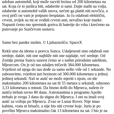
udoban automobil, koji može razviti brzinu od 200 kilometara na
sat. Koja će to jurilica biti, odaberite si sami. Dajte mašti na volju,
odaberite si automobil vaših snova, nećete ga platiti niti novčića, u
ovoj priči on vam je potpuno besplatan. Ja ću odabrati električni,
crveni, uvijek su mi se sviđali crveni auti, nevažno koje marke.
Napunit ćemo mu spremnik goriva ili baterije do vrha i krećemo na
putovanje po Sunčevom sustavu.
Samo bez panike molim. © Ljubaznošću: SpaceX
Rekli smo da idemo u pravcu Sunca. Udaljenosti smo odabrali one
srednje, dakle, niti one najbliže niti one najdalje, već srednje. Od
Zemlje prema Suncu susrest ćemo se s našim prirodnim satelitom,
Mjesecom. On je od nas udaljen tričavih 384.000 kilometara.
Svjetlost od njega do nas dođe za samo nešto više od 1 sekunde. Ne
zaboravimo, svjetlost juri brzinom od 300.000 kilometara u jednoj
jedinoj sekundi. Naš se autić ne može mjeriti s njom, on ide
maksimalno 200 kilometara na sat ili 55 metara u sekundi, odnosno
3,33 kilometara u minuti. Da bismo došli do Mjeseca, našem će
autiću trebati ravno 80 dana. Astronautima u programu Apollo
trebalo je svega 3 dana da stignu do Mjeseca. I oni su imali svoj
autić za vožnju po Mjesecu. Zvao se Lunar Rover. Nije imao
kabinu, vrata ni brisače, a nije bio niti crvene boje. Jurio je po
površini Mjeseca maksimalno čak 13 kilometara na sat. I bio je na