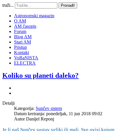
traži...
Pronađi!
Astronomski magazin
O AM
AM časopis
Forum
Blog AM
Stari AM
Pristup
Kontakt
VoBaNISTA
ELECTRA
Koliko su planeti daleko?
Detalji
Kategorija:
Sunčev sistem
Datum kreiranja: ponedeljak, 11 jun 2018 09:02
Autor
Danijel Reponj
Je li naš Sunčev sustav veliki ili mali. Sve ovisi kojom