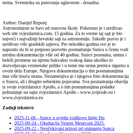
nema. Svemirska su putovanja uglavnom - dosadna.
Author:
Danijel Reponj
Astronomijom se bavi od osnovne škole. Pokrenuo je i uređivao
web site zvjezdarnica.com, 15 godina. Za to vreme taj sajt je bio
najveći i najvažniji hrvatski sajt za astronomiju. Takođe pravio je i
uređivao više gradskih sajtova. Pre nekoliko godina sve je to
napustio da bi se potpuno posvetio posmatranju Sunca o čemu vodi
urednu dokumentaciju više od 40 godina. Sunce posmatra, snima i
beleži promene na njemu bukvalno svakog dana ukoliko to
dozvoljavaju vremenske prilike i u tome mu nema premca sigurno u
ovom delu Europe. Njegova dokumentacija o tim posmatranjima
ima više tisuća strana. Nezamenjiva je i njegova foto dokumentacija
o Suncu, ali i drugim nebeskim pojavama. Sva posmatranja obavlja
iz svoje zvjezdarnice Apollo, a o tim posmatranjima podatke
pohranjuje na sajtu zvjezdarnice Apollo - www.zvijezde.eu i
www.zvjezdarnica.eu
Zadnji tekstovi:
2025-11-06 - Sunce u svjetlu vodikove linije Hα
2025-09-24 - Okultacija Venere Mesecom 2025.
2025-09-22 - Neočekivani prizori pri snimanju Sunca