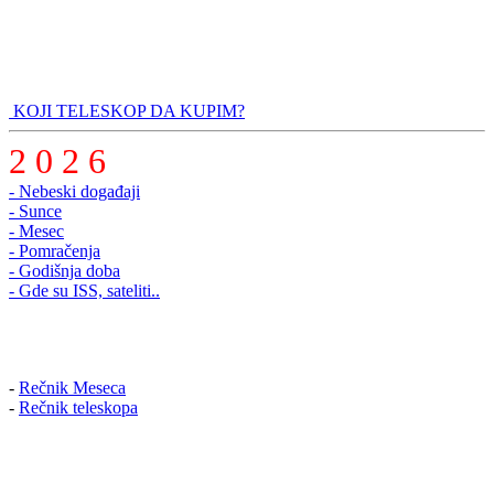
KOJI TELESKOP DA KUPIM?
2 0 2 6
- Nebeski događaji
- Sunce
- Mesec
- Pomračenja
- Godišnja doba
- Gde su ISS, sateliti..
-
Rečnik Meseca
-
Rečnik teleskopa