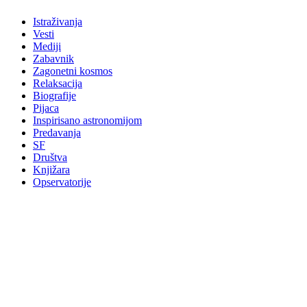
Istraživanja
Vesti
Mediji
Zabavnik
Zagonetni kosmos
Relaksacija
Biografije
Pijaca
Inspirisano astronomijom
Predavanja
SF
Društva
Knjižara
Opservatorije