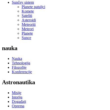
Sunčev sistem
Planete patuljci
Komete
Sateliti
Asteroidi
Meteoriti
Meteori
Planete
Sunce
nauka
Nauka
Tehnologija
Filozofije
Konferencije
Astronautika
Misije
Istorija
Događaji
Oprema