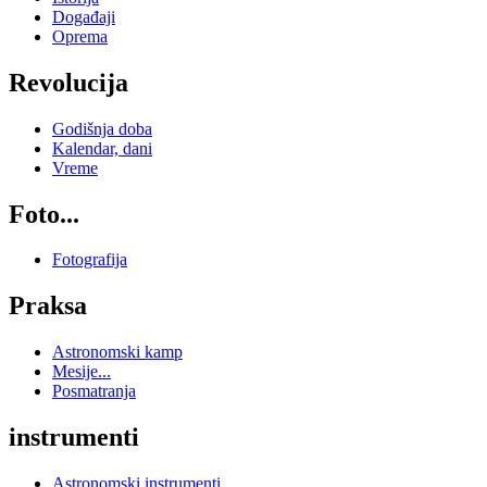
Događaji
Oprema
Revolucija
Godišnja doba
Kalendar, dani
Vreme
Foto...
Fotografija
Praksa
Astronomski kamp
Mesije...
Posmatranja
instrumenti
Astronomski instrumenti