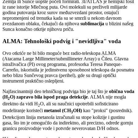
Zemlja ili Sunce uopšte počeli formirati. 3I/ATLAS je hemijski fosil
iz rane istorije Mlečnog puta. Ovi molekuli su preživeli milijarde
godina putovanja kroz surov međuzvezdani prostor, ostajući
nepromenjeni od trenutka kada su se smrzli u nekom davnom
zvezdanom oblaku, čekajući da njihova
sublimacija
u blizini našeg
Sunca konačno otkrije njihovu priču.
ALMA: Tehnološki podvig i "nevidljiva" voda
Ovo otkriće ne bi bilo moguće bez radio-teleskopa ALMA
(Atacama Large Millimeter/submillimeter Array) u Čileu. Glavna
istraživačica (PI) ovog programa, profesorka Teresa Paneque-
Carreño, iskoristila je jedinstvenu sposobnost teleskopa da posmatra
nebo blizu Sunčevog pravca (perihel), gde su drugi optički
instrumenti praktično oslepljeni.
Najfascinantniji deo tehničkog podviga bio je taj što je
obična voda
(H
O) zapravo bila ispod praga detekcije
. ALMA nije mogla
2
direktno da vidi H
O, ali su naučnici upotrebili sofisticirano
2
modeliranje koristeći
metanol (CH
OH)
kao "proksi" (posrednik).
3
Detekcijom linija metanola izračunali su stope kolizije i gustinu
gasa, što im je omogućilo da indirektno, ali precizno, odrede gornju
granicu proizvodnje vode i potvrde neverovatan D/H odnos.