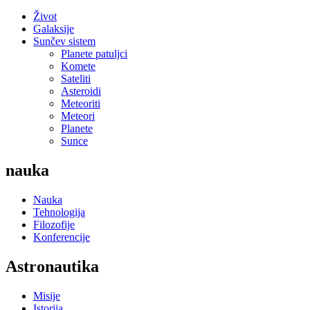
Život
Galaksije
Sunčev sistem
Planete patuljci
Komete
Sateliti
Asteroidi
Meteoriti
Meteori
Planete
Sunce
nauka
Nauka
Tehnologija
Filozofije
Konferencije
Astronautika
Misije
Istorija