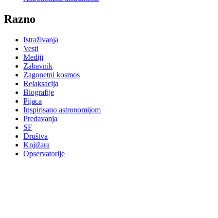
Razno
Istraživanja
Vesti
Mediji
Zabavnik
Zagonetni kosmos
Relaksacija
Biografije
Pijaca
Inspirisano astronomijom
Predavanja
SF
Društva
Knjižara
Opservatorije