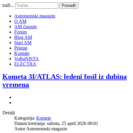
traži...
Pronađi!
Astronomski magazin
O AM
AM časopis
Forum
Blog AM
Stari AM
Pristup
Kontakt
VoBaNISTA
ELECTRA
Kometa 3I/ATLAS: ledeni fosil iz dubina
vremena
Detalji
Kategorija:
Komete
Datum kreiranja: subota, 25 april 2026 00:01
Autor
Astronomski magazin