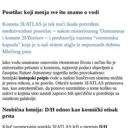
Posetilac koji menja sve što znamo o vodi
Kometa 3I/ATLAS je tek treći ikada potvrđeni
međuzvezdani posetilac – nakon misterioznog 'Oumuamua
i komete 2I/Borisov – i predstavlja vasionu "vremensku
kapsulu" koja je u naš sistem stigla iz nepoznatih dubina
Mlečnog puta.
Iako vodu smatramo osnovnim elementom života i nečim što je
univerzalno prisutno u kosmosu, najnoviji podaci objavljeni u
časopisu
Nature Astronomy
sugerišu nešto provokativno:
hemijski
izotopski potpis
vode u našem Sunčevom sistemu možda
je prava retkost, a ne pravilo. Otkriće komete 3I/ATLAS primorava
nas, kao astrohemičare, da ponovo razmislimo o tome koliko su
uslovi u kojima smo nastali zapravo bili specifični u poređenju sa
ostatkom galaksije.
Neobična hemija: D/H odnos kao kosmički otisak
prsta
Ključ razumevanja porekla 3I/ATLAS leži u merenju
D/H