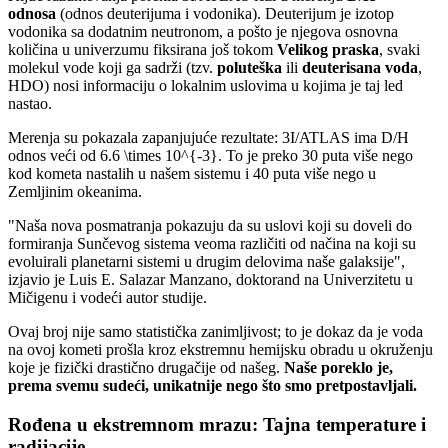
odnosa
(odnos deuterijuma i vodonika). Deuterijum je izotop
vodonika sa dodatnim neutronom, a pošto je njegova osnovna
količina u univerzumu fiksirana još tokom
Velikog praska
, svaki
molekul vode koji ga sadrži (tzv.
poluteška
ili
deuterisana voda
,
HDO) nosi informaciju o lokalnim uslovima u kojima je taj led
nastao.
Merenja su pokazala zapanjujuće rezultate: 3I/ATLAS ima D/H
odnos veći od 6.6 \times 10^{-3}. To je preko 30 puta više nego
kod kometa nastalih u našem sistemu i 40 puta više nego u
Zemljinim okeanima.
"Naša nova posmatranja pokazuju da su uslovi koji su doveli do
formiranja Sunčevog sistema veoma različiti od načina na koji su
evoluirali planetarni sistemi u drugim delovima naše galaksije",
izjavio je Luis E. Salazar Manzano, doktorand na Univerzitetu u
Mičigenu i vodeći autor studije.
Ovaj broj nije samo statistička zanimljivost; to je dokaz da je voda
na ovoj kometi prošla kroz ekstremnu hemijsku obradu u okruženju
koje je fizički drastično drugačije od našeg.
Naše poreklo je,
prema svemu sudeći, unikatnije nego što smo pretpostavljali.
Rođena u ekstremnom mrazu: Tajna temperature i
radijacije