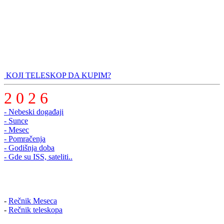
KOJI TELESKOP DA KUPIM?
2 0 2 6
- Nebeski događaji
- Sunce
- Mesec
- Pomračenja
- Godišnja doba
- Gde su ISS, sateliti..
-
Rečnik Meseca
-
Rečnik teleskopa