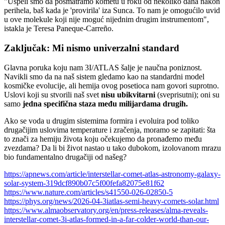
"Uspeli smo da posmatramo kometu u roku od nekoliko dana nakon
perihela, baš kada je 'provirila' iza Sunca. To nam je omogućilo uvid
u ove molekule koji nije moguć nijednim drugim instrumentom",
istakla je Teresa Paneque-Carreño.
Zaključak: Mi nismo univerzalni standard
Glavna poruka koju nam 3I/ATLAS šalje je naučna poniznost.
Navikli smo da na naš sistem gledamo kao na standardni model
kosmičke evolucije, ali hemija ovog posetioca nam govori suprotno.
Uslovi koji su stvorili naš svet
nisu
ubikvitarni
(sveprisutni); oni su
samo
jedna specifična staza među milijardama drugih.
Ako se voda u drugim sistemima formira i evoluira pod toliko
drugačijim uslovima temperature i zračenja, moramo se zapitati: šta
to znači za hemiju života koju očekujemo da pronađemo među
zvezdama? Da li bi život nastao u tako dubokom, izolovanom mrazu
bio fundamentalno drugačiji od našeg?
https://apnews.com/article/interstellar-comet-atlas-astronomy-galaxy-
solar-system-319dcf890b07c5f00fefa82075e81f62
https://www.nature.com/articles/s41550-026-02850-5
https://phys.org/news/2026-04-3iatlas-semi-heavy-comets-solar.html
https://www.almaobservatory.org/en/press-releases/alma-reveals-
interstellar-comet-3i-atlas-formed-in-a-far-colder-world-than-our-