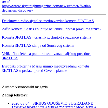
own/
https://www.skyatnightmagazine.com/news/comet-3i-atlas-
deuterium-discovery
Detektovan radio-signal sa međuzvezdne komete 3I/ATLAS
Zašto kometa 3 Atlas zbunjuje naučnike i prkosi pravilima fizike?
Kometa 3I/ATLAS - Glasnik iz drugog zvezdanog sistema
Kometa 3I/ATLAS starija od Sunčevog sistema
Velika flota letelica prati prolazak vanzemaljskog posetioca
3I/ATLAS
Evropski orbiter na Marsu snimio međuzvezdanu kometu
3I/ATLAS u prolazu pored Crvene planete
Author:
Astronomski magazin
Zadnji tekstovi:
2026-08-04 - SIRIJUS ODUŠEVIO SUGRAĐANE
JAVNIM POSMATRANJEM ZVJEZDANOG NEBA