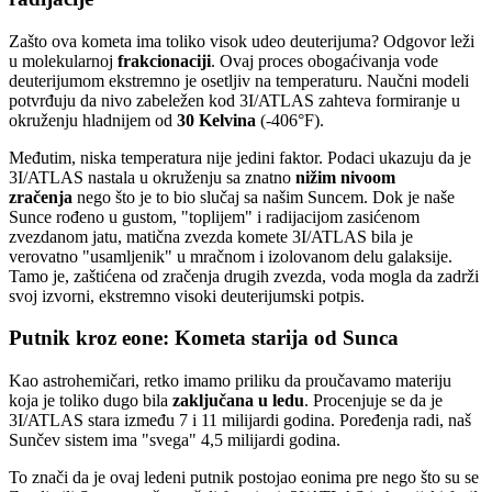
Zašto ova kometa ima toliko visok udeo deuterijuma? Odgovor leži
u molekularnoj
frakcionaciji
. Ovaj proces obogaćivanja vode
deuterijumom ekstremno je osetljiv na temperaturu. Naučni modeli
potvrđuju da nivo zabeležen kod 3I/ATLAS zahteva formiranje u
okruženju hladnijem od
30 Kelvina
(-406°F).
Međutim, niska temperatura nije jedini faktor. Podaci ukazuju da je
3I/ATLAS nastala u okruženju sa znatno
nižim nivoom
zračenja
nego što je to bio slučaj sa našim Suncem. Dok je naše
Sunce rođeno u gustom, "toplijem" i radijacijom zasićenom
zvezdanom jatu, matična zvezda komete 3I/ATLAS bila je
verovatno "usamljenik" u mračnom i izolovanom delu galaksije.
Tamo je, zaštićena od zračenja drugih zvezda, voda mogla da zadrži
svoj izvorni, ekstremno visoki deuterijumski potpis.
Putnik kroz eone: Kometa starija od Sunca
Kao astrohemičari, retko imamo priliku da proučavamo materiju
koja je toliko dugo bila
zaključana u ledu
. Procenjuje se da je
3I/ATLAS stara između 7 i 11 milijardi godina. Poređenja radi, naš
Sunčev sistem ima "svega" 4,5 milijardi godina.
To znači da je ovaj ledeni putnik postojao eonima pre nego što su se