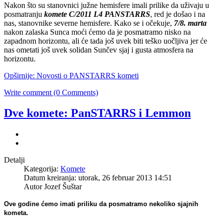
Nakon što su stanovnici južne hemisfere imali prilike da uživaju u
posmatranju
komete C/2011 L4 PANSTARRS
, red je došao i na
nas, stanovnike severne hemisfere. Kako se i očekuje,
7/8. marta
nakon zalaska Sunca moći ćemo da je posmatramo nisko na
zapadnom horizontu, ali će tada još uvek biti teško uočljiva jer će
nas ometati još uvek solidan Sunčev sjaj i gusta atmosfera na
horizontu.
Opširnije: Novosti o PANSTARRS kometi
Write comment (0 Comments)
Dve komete: PanSTARRS i Lemmon
Detalji
Kategorija:
Komete
Datum kreiranja: utorak, 26 februar 2013 14:51
Autor Jozef Šuštar
Ove godine ćemo imati priliku da posmatramo nekoliko sjajnih
kometa.