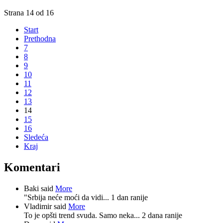
Strana 14 od 16
Start
Prethodna
7
8
9
10
11
12
13
14
15
16
Sledeća
Kraj
Komentari
Baki said
More
"Srbija neće moći da vidi...
1 dan ranije
Vladimir said
More
To je opšti trend svuda. Samo neka...
2 dana ranije