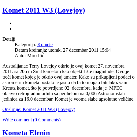
Komet 2011 W3 (Lovejoy)
Detalji
Kategorija:
Komete
Datum kreiranja: utorak, 27 decembar 2011 15:04
Autor Miro Ilić
Australijanac Terry Lovejoy otkrio je ovaj komet 27. novembra
2011. sa 20-cm Šmit kametom kao objekt 13-e magnitude. Ovo je
treći komet kojeg je otkrio ovaj amater. Kako su prikupljeni podaci o
astrometriji kometa postalo je jasno da bi to mogao biti takozvani
Kreutz komet, što je potvrdjeno 02. decembra, kada je MPEC
objavio retrogradnu orbitu sa perihelom na 0,006 Astronomskih
jedinica za 16,0 decembar. Komet je veoma slabe apsolutne veličine.
Opširnije: Komet 2011 W3 (Lovejoy)
Write comment (0 Comments)
Kometa Elenin