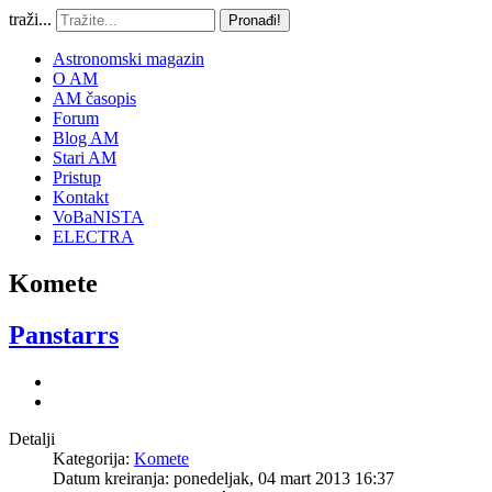
traži...
Pronađi!
Astronomski magazin
O AM
AM časopis
Forum
Blog AM
Stari AM
Pristup
Kontakt
VoBaNISTA
ELECTRA
Komete
Panstarrs
Detalji
Kategorija:
Komete
Datum kreiranja: ponedeljak, 04 mart 2013 16:37