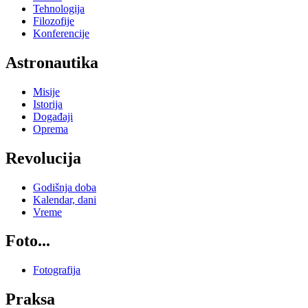
Tehnologija
Filozofije
Konferencije
Astronautika
Misije
Istorija
Događaji
Oprema
Revolucija
Godišnja doba
Kalendar, dani
Vreme
Foto...
Fotografija
Praksa