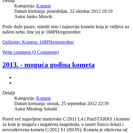
Detalji
Kategorija:
Komete
Datum kreiranja: ponedeljak, 22 oktobar 2012 18:10
Autor Janko Mravik
Posle duže pauze, snimili smo i najnoviju kometu koja je vidljiva na
našem nebu. Ime joj je 168PHergenrother.
Opširnije: Kometa: 168PHergenrother
Write comment (0 Comments)
2013. - moguća godina kometa
Detalji
Kategorija:
Komete
Datum kreiranja: utorak, 25 septembar 2012 22:39
Autor Miodrag Sekulić
Pored već najavljene martovske C/2011 L4 ( PanSTARRS ) komete
za koju je moguća i negativna magnituda, u susret Suncu dolazi i
novootkrivena kometa C/2012 S1 (ISON). Kometa je otkrivena od