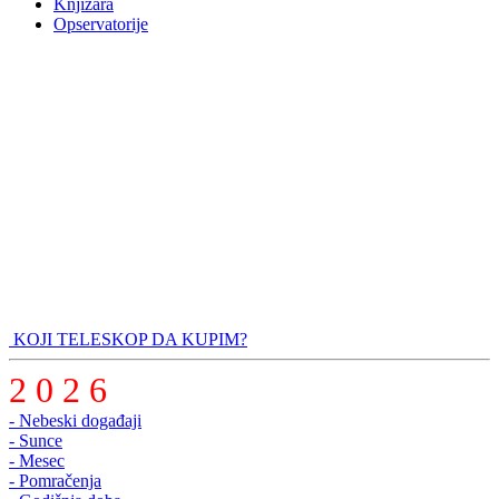
Knjižara
Opservatorije
KOJI TELESKOP DA KUPIM?
2 0 2 6
- Nebeski događaji
- Sunce
- Mesec
- Pomračenja