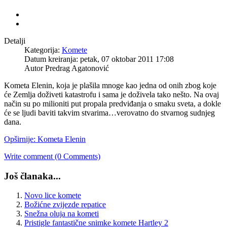
Detalji
Kategorija:
Komete
Datum kreiranja: petak, 07 oktobar 2011 17:08
Autor Predrag Agatonović
Kometa Elenin, koja je plašila mnoge kao jedna od onih zbog koje
će Zemlja doživeti katastrofu i sama je doživela tako nešto. Na ovaj
način su po milioniti put propala predviđanja o smaku sveta, a dokle
će se ljudi baviti takvim stvarima…verovatno do stvarnog sudnjeg
dana.
Opširnije: Kometa Elenin
Write comment (0 Comments)
Još članaka...
Novo lice komete
Božićne zvijezde repatice
Snežna oluja na kometi
Pristigle fantastične snimke komete Hartley 2