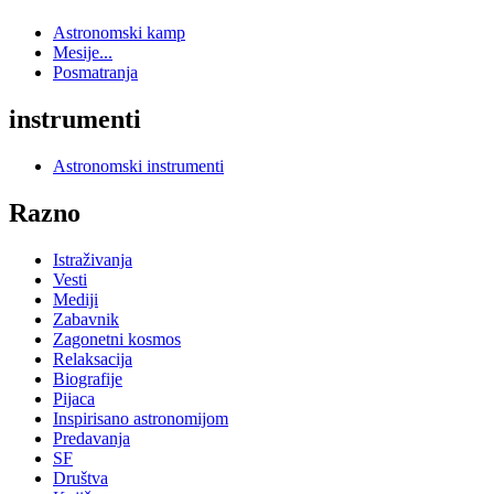
Astronomski kamp
Mesije...
Posmatranja
instrumenti
Astronomski instrumenti
Razno
Istraživanja
Vesti
Mediji
Zabavnik
Zagonetni kosmos
Relaksacija
Biografije
Pijaca
Inspirisano astronomijom
Predavanja
SF
Društva