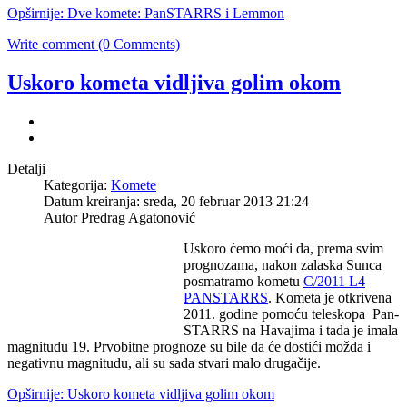
Opširnije: Dve komete: PanSTARRS i Lemmon
Write comment (0 Comments)
Uskoro kometa vidljiva golim okom
Detalji
Kategorija:
Komete
Datum kreiranja: sreda, 20 februar 2013 21:24
Autor Predrag Agatonović
Uskoro ćemo moći da, prema svim
prognozama, nakon zalaska Sunca
posmatramo kometu
C/2011 L4
PANSTARRS
. Kometa je otkrivena
2011. godine pomoću teleskopa Pan-
STARRS na Havajima i tada je imala
magnitudu 19. Prvobitne prognoze su bile da će dostići možda i
negativnu magnitudu, ali su sada stvari malo drugačije.
Opširnije: Uskoro kometa vidljiva golim okom