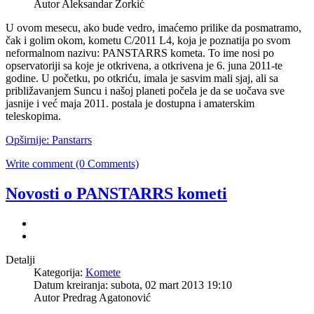
Autor Aleksandar Zorkić
U ovom mesecu, ako bude vedro, imaćemo prilike da posmatramo,
čak i golim okom, kometu C/2011 L4, koja je poznatija po svom
neformalnom nazivu: PANSTARRS kometa. To ime nosi po
opservatoriji sa koje je otkrivena, a otkrivena je 6. juna 2011-te
godine. U početku, po otkriću, imala je sasvim mali sjaj, ali sa
približavanjem Suncu i našoj planeti počela je da se uočava sve
jasnije i već maja 2011. postala je dostupna i amaterskim
teleskopima.
Opširnije: Panstarrs
Write comment (0 Comments)
Novosti o PANSTARRS kometi
Detalji
Kategorija:
Komete
Datum kreiranja: subota, 02 mart 2013 19:10
Autor Predrag Agatonović