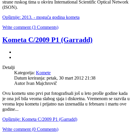
strane ruskog tima u okviru International Scientific Optical Network
(ISON).
Opširnije: 2013. - moguća godina kometa
Write comment (3 Comments)
Kometa C/2009 P1 (Garradd)
Detalji
Kategorija:
Komete
Datum kreiranja: petak, 30 mart 2012 21:38
Autor Ivan Majchrovič
Ovu kometu smo prvi put fotografisali još u leto prošle godine kada
je ona još bila veoma slabog sjaja i diskretna. Vremenom se razvila u
veoma lepu kometu i prijatno nas iznenadila u februaru i martu ove
godine...
Opširnije: Kometa C/2009 P1 (Garradd)
Write comment (0 Comments)