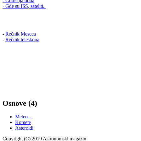
- Godišnja doba
- Gde su ISS, sateliti..
-
Rečnik Meseca
-
Rečnik teleskopa
Osnove (4)
Meteo...
Komete
Asteroidi
Copyright (C) 2019 Astronomski magazin