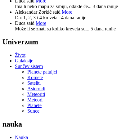
Duca said
More
Ima li neko mapu za srbiju, odakle će...
3 dana ranije
Aleksandar Zorkić said
More
Da: 1, 2, 3 i 4 kreveta.
4 dana ranije
Duca said
More
Može li se znati sa koliko kreveta su...
5 dana ranije
Univerzum
Život
Galaksije
Sunčev sistem
Planete patuljci
Komete
Sateliti
Asteroidi
Meteoriti
Meteori
Planete
Sunce
nauka
Nauka