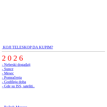
KOJI TELESKOP DA KUPIM?
2 0 2 6
- Nebeski događaji
- Sunce
- Mesec
- Pomračenja
- Godišnja doba
- Gde su ISS, sateliti..