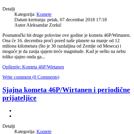
Detalji
Kategorija:
Komete
Datum kreiranja: petak, 07 decembar 2018 17:18
Autor Aleksandar Zorkić
Posmatrački hit druge polovine ove godine je kometa 46P/Wirtanen.
Ona će 16. decembra proći pored naše planete na manje od 12
miliona kilometara (što je 30 razdaljina od Zemlje od Meseca) i
moguće je da zasija sjajem treće magnitude. Kad je nešto na nebu
toliko sjajno onda ga...
Opširnije: Kometa 46P/Wirtanen
Write comment (0 Comments)
Sjajna kometa 46P/Wirtanen i periodične
prijateljice
Detalji
Kategorija:
Komete