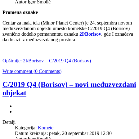
Autor Igor Smolić
Promena oznake
Centar za mala tela (Minor Planet Center) je 24. septembra novom
međuzvezdanom objektu umesto kometske C/2019 Q4 (Borisov)
zvanično dodelio permanentnu oznaku
2I/Borisov
, gde I označava
da dolazi iz međuzvezdanog prostora.
Opširnije: 2I/Borisov = C/2019 Q4 (Borisov)
Write comment (0 Comments)
C/2019 Q4 (Borisov) – novi međuzvezdani
objekat
Detalji
Kategorija:
Komete
Datum kreiranja: petak, 20 septembar 2019 12:30
Autor Igor Smolić