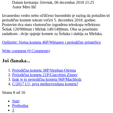
Datum kreiranja: četvrtak, 06 decembar 2018 21:25
Autor Miro Ilić
Izvanredno vedro nebo očišćeno burombilo je razlog da potražim tri
periodične komete tokom večeri 5. decembra 2018. godine.
Postavim dva stara vlastoručno izgrađena teleskopa reflektora:
Šeliak 120/900mm i Mirfak 140/1400mm. Oba sa posebnim
zadatkom - dvije sjajnije komete za Šeliaka i slabija za Mirfaka.
Opširnije: Sjajna kometa 46P/Wirtanen i periodične prijateljice
Write comment (0 Comments)
Još članaka...
Periodična kometa 38P/Stephan-Oterma
Periodična kometa 21P/Giacobini-Zinner
Ipak je to periodična kometa 96P/Machholz
C/2017 U1, prva međuzvezdana kometa?
Strana 8 od 16
Start
Prethodna
3