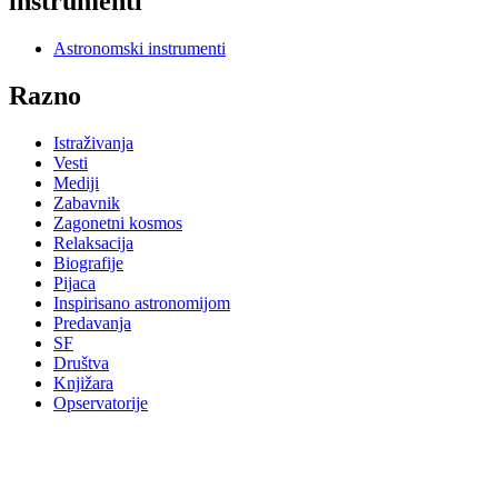
instrumenti
Astronomski instrumenti
Razno
Istraživanja
Vesti
Mediji
Zabavnik
Zagonetni kosmos
Relaksacija
Biografije
Pijaca
Inspirisano astronomijom
Predavanja
SF
Društva
Knjižara
Opservatorije