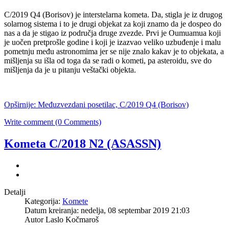
C/2019 Q4 (Borisov) je interstelarna kometa. Da, stigla je iz drugog
solarnog sistema i to je drugi objekat za koji znamo da je dospeo do
nas a da je stigao iz područja druge zvezde. Prvi je Oumuamua koji
je uočen pretprošle godine i koji je izazvao veliko uzbuđenje i malu
pometnju među astronomima jer se nije znalo kakav je to objekata, a
mišljenja su išla od toga da se radi o kometi, pa asteroidu, sve do
mišljenja da je u pitanju veštački objekta.
Opširnije: Međuzvezdani posetilac, C/2019 Q4 (Borisov)
Write comment (0 Comments)
Kometa C/2018 N2 (ASASSN)
Detalji
Kategorija:
Komete
Datum kreiranja: nedelja, 08 septembar 2019 21:03
Autor Laslo Kočmaroš