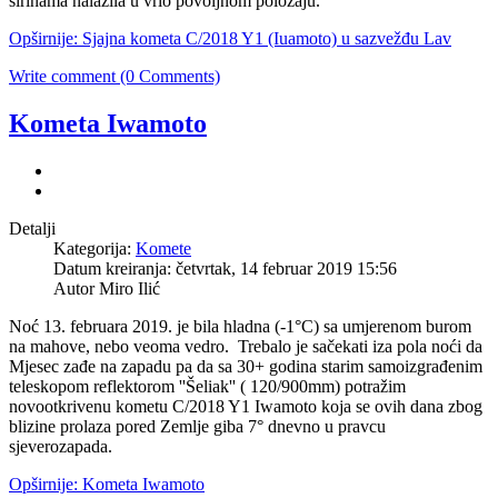
širinama nalazila u vrlo povoljnom položaju.
Opširnije: Sjajna kometa C/2018 Y1 (Iuamoto) u sazvežđu Lav
Write comment (0 Comments)
Kometa Iwamoto
Detalji
Kategorija:
Komete
Datum kreiranja: četvrtak, 14 februar 2019 15:56
Autor Miro Ilić
Noć 13. februara 2019. je bila hladna (-1°C) sa umjerenom burom
na mahove, nebo veoma vedro. Trebalo je sačekati iza pola noći da
Mjesec zađe na zapadu pa da sa 30+ godina starim samoizgrađenim
teleskopom reflektorom ''Šeliak'' ( 120/900mm) potražim
novootkrivenu kometu C/2018 Y1 Iwamoto koja se ovih dana zbog
blizine prolaza pored Zemlje giba 7° dnevno u pravcu
sjeverozapada.
Opširnije: Kometa Iwamoto