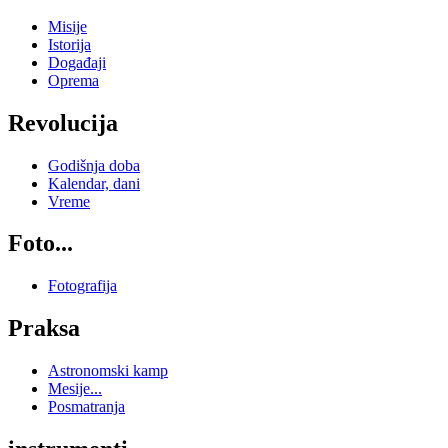
Misije
Istorija
Događaji
Oprema
Revolucija
Godišnja doba
Kalendar, dani
Vreme
Foto...
Fotografija
Praksa
Astronomski kamp
Mesije...
Posmatranja