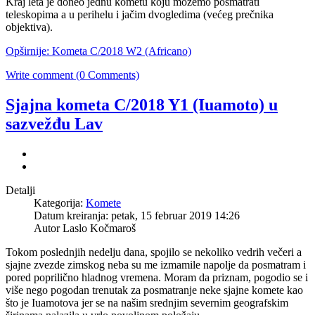
Kraj leta je doneo jednu kometu koju možemo posmatrati
teleskopima a u perihelu i jačim dvogledima (većeg prečnika
objektiva).
Opširnije: Kometa C/2018 W2 (Africano)
Write comment (0 Comments)
Sjajna kometa C/2018 Y1 (Iuamoto) u
sazvežđu Lav
Detalji
Kategorija:
Komete
Datum kreiranja: petak, 15 februar 2019 14:26
Autor Laslo Kočmaroš
Tokom poslednjih nedelju dana, spojilo se nekoliko vedrih večeri a
sjajne zvezde zimskog neba su me izmamile napolje da posmatram i
pored poprilično hladnog vremena. Moram da priznam, pogodio se i
više nego pogodan trenutak za posmatranje neke sjajne komete kao
što je Iuamotova jer se na našim srednjim severnim geografskim