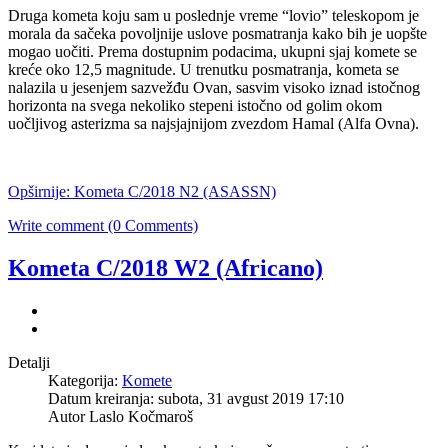
Druga kometa koju sam u poslednje vreme “lovio” teleskopom je
morala da sačeka povoljnije uslove posmatranja kako bih je uopšte
mogao uočiti. Prema dostupnim podacima, ukupni sjaj komete se
kreće oko 12,5 magnitude. U trenutku posmatranja, kometa se
nalazila u jesenjem sazvežđu Ovan, sasvim visoko iznad istočnog
horizonta na svega nekoliko stepeni istočno od golim okom
uočljivog asterizma sa najsjajnijom zvezdom Hamal (Alfa Ovna).
Opširnije: Kometa C/2018 N2 (ASASSN)
Write comment (0 Comments)
Kometa C/2018 W2 (Africano)
Detalji
Kategorija:
Komete
Datum kreiranja: subota, 31 avgust 2019 17:10
Autor Laslo Kočmaroš