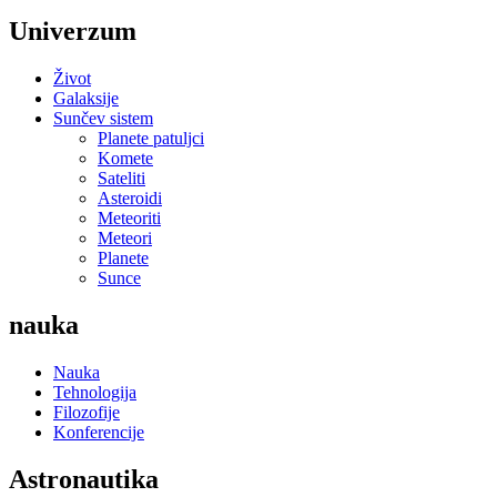
Univerzum
Život
Galaksije
Sunčev sistem
Planete patuljci
Komete
Sateliti
Asteroidi
Meteoriti
Meteori
Planete
Sunce
nauka
Nauka
Tehnologija
Filozofije
Konferencije
Astronautika