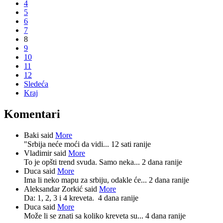
4
5
6
7
8
9
10
11
12
Sledeća
Kraj
Komentari
Baki said
More
"Srbija neće moći da vidi...
12 sati ranije
Vladimir said
More
To je opšti trend svuda. Samo neka...
2 dana ranije
Duca said
More
Ima li neko mapu za srbiju, odakle će...
2 dana ranije
Aleksandar Zorkić said
More
Da: 1, 2, 3 i 4 kreveta.
4 dana ranije
Duca said
More
Može li se znati sa koliko kreveta su...
4 dana ranije