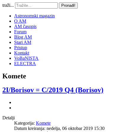
traži...
Pronađi!
Astronomski magazin
O AM
AM časopis
Forum
Blog AM
Stari AM
Pristup
Kontakt
VoBaNISTA
ELECTRA
Komete
2I/Borisov = C/2019 Q4 (Borisov)
Detalji
Kategorija:
Komete
Datum kreiranja: nedelja, 06 oktobar 2019 15:30