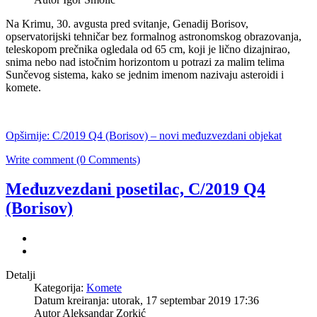
Na Krimu, 30. avgusta pred svitanje, Genadij Borisov,
opservatorijski tehničar bez formalnog astronomskog obrazovanja,
teleskopom prečnika ogledala od 65 cm, koji je lično dizajnirao,
snima nebo nad istočnim horizontom u potrazi za malim telima
Sunčevog sistema, kako se jednim imenom nazivaju asteroidi i
komete.
Opširnije: C/2019 Q4 (Borisov) – novi međuzvezdani objekat
Write comment (0 Comments)
Međuzvezdani posetilac, C/2019 Q4
(Borisov)
Detalji
Kategorija:
Komete
Datum kreiranja: utorak, 17 septembar 2019 17:36
Autor Aleksandar Zorkić