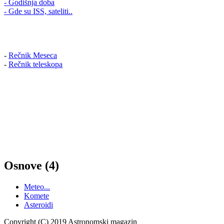
- Godišnja doba
- Gde su ISS, sateliti..
-
Rečnik Meseca
-
Rečnik teleskopa
Osnove (4)
Meteo...
Komete
Asteroidi
Copyright (C) 2019 Astronomski magazin