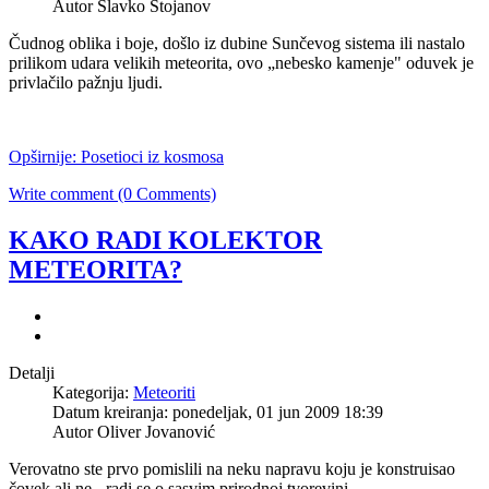
Autor Slavko Stojanov
Čudnog oblika i boje, došlo iz dubine Sunčevog sistema ili nastalo
prilikom udara velikih meteorita, ovo „nebesko kamenje" oduvek je
privlačilo pažnju ljudi.
Opširnije: Posetioci iz kosmosa
Write comment (0 Comments)
KAKO RADI KOLEKTOR
METEORITA?
Detalji
Kategorija:
Meteoriti
Datum kreiranja: ponedeljak, 01 jun 2009 18:39
Autor Oliver Jovanović
Verovatno ste prvo pomislili na neku napravu koju je konstruisao
čovek ali ne - radi se o sasvim prirodnoj tvorevini.