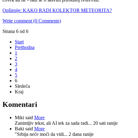
Opširnije: KAKO RADI KOLEKTOR METEORITA?
Write comment (0 Comments)
Strana 6 od 6
Start
Prethodna
1
2
3
4
5
6
Sledeća
Kraj
Komentari
Miki said
More
Zanimljiv tekst, ali AI tek za sada radi...
20 sati ranije
Baki said
More
"Srbija neće moći da vidi...
2 dana ranije