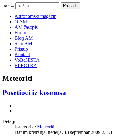
traži...
Pronađi!
Astronomski magazin
O AM
AM časopis
Forum
Blog AM
Stari AM
Pristup
Kontakt
VoBaNISTA
ELECTRA
Meteoriti
Posetioci iz kosmosa
Detalji
Kategorija:
Meteoriti
Datum kreiranja: nedelja, 13 septembar 2009 23:51