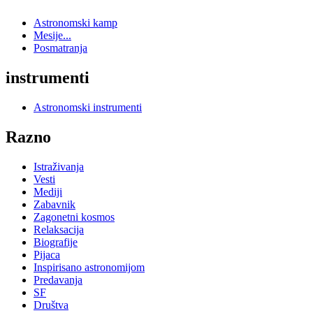
Astronomski kamp
Mesije...
Posmatranja
instrumenti
Astronomski instrumenti
Razno
Istraživanja
Vesti
Mediji
Zabavnik
Zagonetni kosmos
Relaksacija
Biografije
Pijaca
Inspirisano astronomijom
Predavanja
SF
Društva