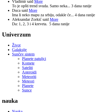
Vladimir said
More
To je opšti trend svuda. Samo neka...
3 dana ranije
Duca said
More
Ima li neko mapu za srbiju, odakle će...
4 dana ranije
Aleksandar Zorkić said
More
Da: 1, 2, 3 i 4 kreveta.
5 dana ranije
Univerzum
Život
Galaksije
Sunčev sistem
Planete patuljci
Komete
Sateliti
Asteroidi
Meteoriti
Meteori
Planete
Sunce
nauka
Nauka