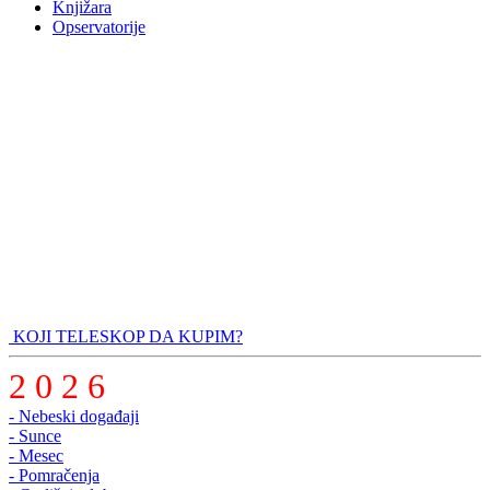
Knjižara
Opservatorije
KOJI TELESKOP DA KUPIM?
2 0 2 6
- Nebeski događaji
- Sunce
- Mesec
- Pomračenja