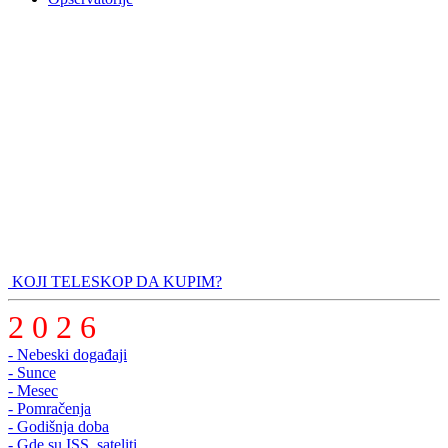
KOJI TELESKOP DA KUPIM?
2 0 2 6
- Nebeski događaji
- Sunce
- Mesec
- Pomračenja
- Godišnja doba
- Gde su ISS, sateliti..