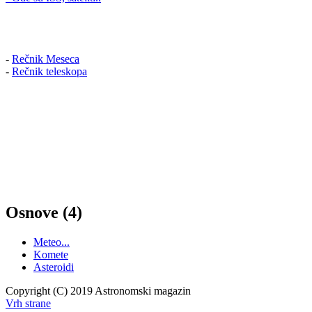
-
Rečnik Meseca
-
Rečnik teleskopa
Osnove (4)
Meteo...
Komete
Asteroidi
Copyright (C) 2019 Astronomski magazin
Vrh strane