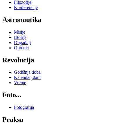
Filozofije
Konferencije
Astronautika
Misije
Istorija
Događaji
Oprema
Revolucija
Godišnja doba
Kalendar, dani
Vreme
Foto...
Fotografija
Praksa