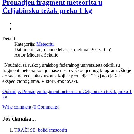
Pronadjen fragment meteorita u
Čeljabinsku težak preko 1 kg
Detalji
Kategorija:
Meteoriti
Datum kreiranja: ponedeljak, 25 februar 2013 16:55
Autor Miodrag Sekulić
"Naučnici sa ruskog uralskog federalnog univerziteta otkrili su
fragment meteora koji je mase nešto više od jednog kilograma, što je
do sada najveći takav uzorak koji je pronadjen." ' izjavio je šef
ekspedicionog tima, Viktor Grokhovski.
Opširnije: Pronadjen fragment meteorita u Čeljabinsku težak preko 1
kg
Write comment (0 Comments)
Još članaka...
TRAŽI SE: bolid (meteorit)