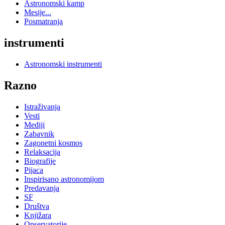
Astronomski kamp
Mesije...
Posmatranja
instrumenti
Astronomski instrumenti
Razno
Istraživanja
Vesti
Mediji
Zabavnik
Zagonetni kosmos
Relaksacija
Biografije
Pijaca
Inspirisano astronomijom
Predavanja
SF
Društva
Knjižara
Opservatorije