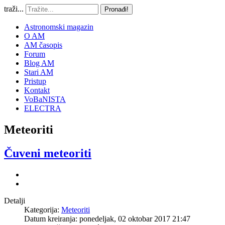
traži...
Pronađi!
Astronomski magazin
O AM
AM časopis
Forum
Blog AM
Stari AM
Pristup
Kontakt
VoBaNISTA
ELECTRA
Meteoriti
Čuveni meteoriti
Detalji
Kategorija:
Meteoriti
Datum kreiranja: ponedeljak, 02 oktobar 2017 21:47