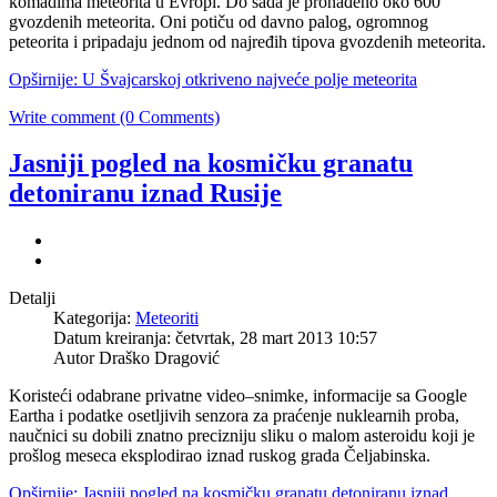
komadima meteorita u Evropi. Do sada je pronađeno oko 600
gvozdenih meteorita. Oni potiču od davno palog, ogromnog
peteorita i pripadaju jednom od najređih tipova gvozdenih meteorita.
Opširnije: U Švajcarskoj otkriveno najveće polje meteorita
Write comment (0 Comments)
Jasniji pogled na kosmičku granatu
detoniranu iznad Rusije
Detalji
Kategorija:
Meteoriti
Datum kreiranja: četvrtak, 28 mart 2013 10:57
Autor Draško Dragović
Koristeći odabrane privatne video–snimke, informacije sa Google
Eartha i podatke osetljivih senzora za praćenje nuklearnih proba,
naučnici su dobili znatno precizniju sliku o malom asteroidu koji je
prošlog meseca eksplodirao iznad ruskog grada Čeljabinska.
Opširnije: Jasniji pogled na kosmičku granatu detoniranu iznad