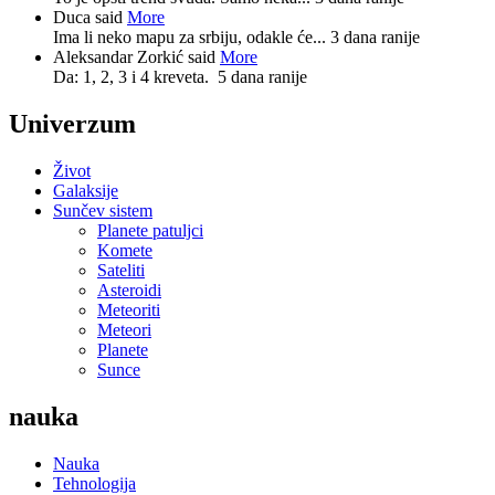
Duca said
More
Ima li neko mapu za srbiju, odakle će...
3 dana ranije
Aleksandar Zorkić said
More
Da: 1, 2, 3 i 4 kreveta.
5 dana ranije
Univerzum
Život
Galaksije
Sunčev sistem
Planete patuljci
Komete
Sateliti
Asteroidi
Meteoriti
Meteori
Planete
Sunce
nauka
Nauka
Tehnologija