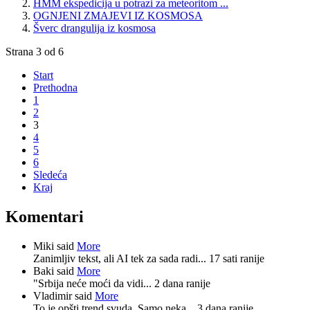
HMM ekspedicija u potrazi za meteoritom ...
OGNJENI ZMAJEVI IZ KOSMOSA
Šverc drangulija iz kosmosa
Strana 3 od 6
Start
Prethodna
1
2
3
4
5
6
Sledeća
Kraj
Komentari
Miki said
More
Zanimljiv tekst, ali AI tek za sada radi...
17 sati ranije
Baki said
More
"Srbija neće moći da vidi...
2 dana ranije
Vladimir said
More
To je opšti trend svuda. Samo neka...
3 dana ranije