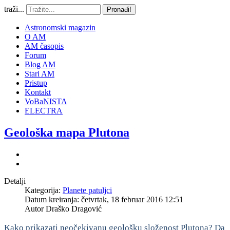
traži...
Pronađi!
Astronomski magazin
O AM
AM časopis
Forum
Blog AM
Stari AM
Pristup
Kontakt
VoBaNISTA
ELECTRA
Geološka mapa Plutona
Detalji
Kategorija:
Planete patuljci
Datum kreiranja: četvrtak, 18 februar 2016 12:51
Autor
Draško Dragović
Kako prikazati neočekivanu geološku složenost Plutona? Da