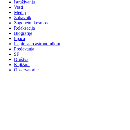
Istraživanja
Vesti
Mediji
Zabavnik
Zagonetni kosmos
Relaksacija
Biografije
Pijaca
Inspirisano astronomijom
Predavanja
SF
Društva
Knjižara
Opservatorije