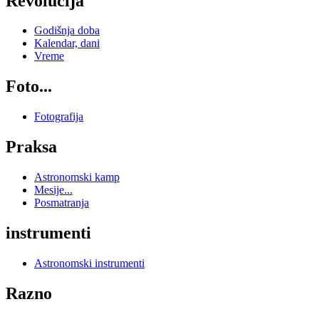
Revolucija
Godišnja doba
Kalendar, dani
Vreme
Foto...
Fotografija
Praksa
Astronomski kamp
Mesije...
Posmatranja
instrumenti
Astronomski instrumenti
Razno