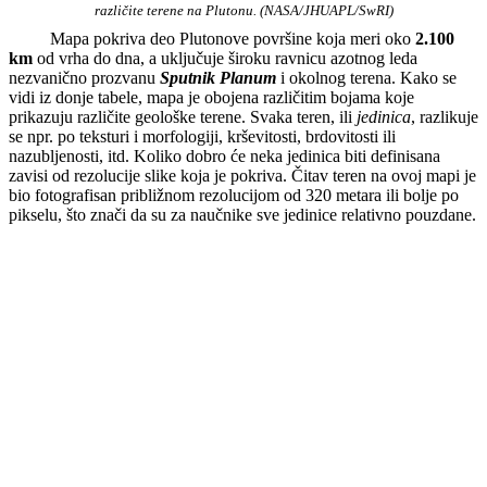
različite terene na Plutonu. (
NASA/JHUAPL/SwRI
)
Mapa pokriva deo Plutonove površine koja meri oko
2.100
km
od vrha do dna, a uključuje široku ravnicu azotnog leda
nezvanično prozvanu
Sputnik Planum
i okolnog terena. Kako se
vidi iz donje tabele, mapa je obojena različitim bojama koje
prikazuju različite geološke terene. Svaka teren, ili
jedinica
, razlikuje
se npr. po teksturi i morfologiji, krševitosti, brdovitosti ili
nazubljenosti, itd. Koliko dobro će neka jedinica biti definisana
zavisi od rezolucije slike koja je pokriva. Čitav teren na ovoj mapi je
bio fotografisan približnom rezolucijom od 320 metara ili bolje po
pikselu, što znači da su za naučnike sve jedinice relativno pouzdane.