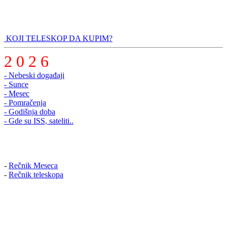
KOJI TELESKOP DA KUPIM?
2 0 2 6
- Nebeski događaji
- Sunce
- Mesec
- Pomračenja
- Godišnja doba
- Gde su ISS, sateliti..
-
Rečnik Meseca
-
Rečnik teleskopa