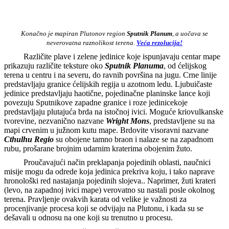
Konačno je mapiran Plutonov region
Sputnik Planum
, a uočava se
neverovatna raznolikost terena.
Veća rezolucija!
Različite plave i zelene jedinice koje ispunjavaju centar mape
prikazuju različite teksture oko
Sputnik Planuma
, od ćelijskog
terena u centru i na severu, do ravnih površina na jugu. Crne linije
predstavljaju granice ćelijskih regija u azotnom ledu. Ljubuičaste
jedinice predstavljaju haotične, pojedinačne planinske lance koji
povezuju Sputnikove zapadne granice i roze jedinicekoje
predstavljaju plutajuća brda na istočnoj ivici. Moguće kriovulkanske
tvorevine, nezvanično nazvane
Wright Mons
, predstavljene su na
mapi crvenim u južnom kutu mape. Brdovite visoravni nazvane
Cthulhu Regio
su obojene tamno braon i nalaze se na zapadnom
rubu, prošarane brojnim udarnim kraterima obojenim žuto.
Proučavajući način preklapanja pojedinih oblasti, naučnici
misije mogu da odrede koja jedinica prekriva koju, i tako naprave
hronološki red nastajanja pojedinih slojeva.. Naprimer, žuti krateri
(levo, na zapadnoj ivici mape) verovatno su nastali posle okolnog
terena. Pravljenje ovakvih karata od velike je važnosti za
procenjivanje procesa koji se odvijaju na Plutonu, i kada su se
dešavali u odnosu na one koji su trenutno u procesu.