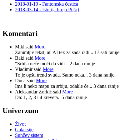
2018-01-19 - Fantomska čestica
2018-03-14 - Istorija broja Pi (π)
Komentari
Miki said
More
Zanimljiv tekst, ali AI tek za sada radi...
17 sati ranije
Baki said
More
"Srbija neće moći da vidi...
2 dana ranije
Vladimir said
More
To je opšti trend svuda. Samo neka...
3 dana ranije
Duca said
More
Ima li neko mapu za srbiju, odakle će...
3 dana ranije
Aleksandar Zorkić said
More
Da: 1, 2, 3 i 4 kreveta.
5 dana ranije
Univerzum
Život
Galaksije
Sunčev sistem