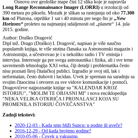
Osnovu ove geološke mape čini 12 slika koje je napravila
Long Range Reconnaissance Imager (LORRI)
u rezoluciji od
390 metara po pikselu. Mozaik je slikan sa rastojanja od oko
77.300
km
od Plutona, otprilike 1 sat i 40 minuta pre nego što je
„New
Horizons“
proleteo na najmanjoj udaljenosti od „planete“ 14. jula
2015. godine.
Author:
Draško Dragović
Dipl inž. Drago (Draško) I. Dragović, napisao je više naučno
popularnih knjiga, te više stotina članaka za Astronomski magazin i
Astronomiju, a učestvovao je i u nekoliko radio i TV emisija i
intervjua. Interesuje ga pre svega astronautika i fizika, ali i sve teme
savremenih tehnologija XXI veka, čiji detalji i problematika često
nisu poznati široj čitalačkoj publici. Izgradio je svoj stil, lak i
neformalan, često duhovit i lucidan. Uvek je spreman na saradnju sa
svojim čitaocima i otvoren za sve vidove komunikacije i pomoći.
Dragovićeve najpoznatije knjige su "KALENDAR KROZ
ISTORIJU", "MOLIM TE OBJASNI MI" i nova enciklopedija
"NEKA VELIKA OTKRIĆA I PRONALASCI KOJA SU
PROMENILA ISTORIJU ČOVEČANSTVA"
Zadnji tekstovi:
2020-12-03 - Kada smo bliži Suncu: u podne ili uveče?
2016-12-29 - Od kada brojimo godine?
2010-05-06 - Čovek u vakuumu