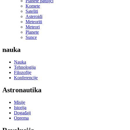
Planete patuljci
Komete
Sateliti
Asteroidi
Meteoriti
Meteori
Planete
Sunce
nauka
Nauka
Tehnologija
Filozofije
Konferencije
Astronautika
Misije
Istorija
Događaji
Oprema