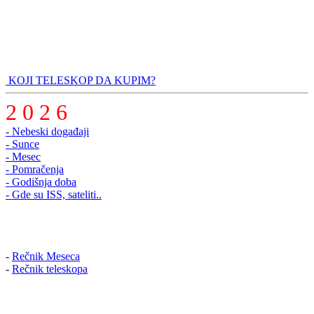
KOJI TELESKOP DA KUPIM?
2 0 2 6
- Nebeski događaji
- Sunce
- Mesec
- Pomračenja
- Godišnja doba
- Gde su ISS, sateliti..
-
Rečnik Meseca
-
Rečnik teleskopa