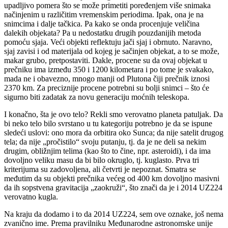
upadljivo pomera što se može primetiti poređenjem više snimaka
načinjenim u različitim vremenskim periodima. Ipak, ona je na
snimcima i dalje tačkica. Pa kako se onda procenjuje veličina
dalekih objekata? Pa u nedostatku drugih pouzdanijih metoda
pomoću sjaja. Veći objekti reflektuju jači sjaj i obrnuto. Naravno,
sjaj zavisi i od materijala od kojeg je sačinjen objekat, a to se može,
makar grubo, pretpostaviti. Dakle, procene su da ovaj objekat u
prečniku ima između 350 i 1200 kilometara i po tome je svakako,
mada ne i obavezno, mnogo manji od Plutona čiji prečnik iznosi
2370 km. Za preciznije procene potrebni su bolji snimci – što će
sigurno biti zadatak za novu generaciju moćnih teleskopa.
I konačno, šta je ovo telo? Rekli smo verovatno planeta patuljak. Da
bi neko telo bilo svrstano u tu kategoriju potrebno je da se ispune
sledeći uslovi: ono mora da orbitira oko Sunca; da nije satelit drugog
tela; da nije „pročistilo“ svoju putanju, tj. da je ne deli sa nekim
drugim, obližnjim telima (kao što to čine, npr. asteroidi), i da ima
dovoljno veliku masu da bi bilo okruglo, tj. kuglasto. Prva tri
kriterijuma su zadovoljena, ali četvrti je nepoznat. Smatra se
međutim da su objekti prečnika većeg od 400 km dovoljno masivni
da ih sopstvena gravitacija „zaokruži“, što znači da je i 2014 UZ224
verovatno kugla.
Na kraju da dodamo i to da 2014 UZ224, sem ove oznake, još nema
zvanično ime. Prema pravilniku Međunarodne astronomske unije