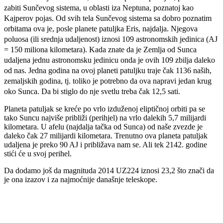
zabiti Sunčevog sistema, u oblasti iza Neptuna, poznatoj kao
Kajperov pojas. Od svih tela Sunčevog sistema sa dobro poznatim
orbitama ova je, posle planete patuljka Eris, najdalja. Njegova
poluosa (ili srednja udaljenost) iznosi 109 astronomskih jedinica (AJ
= 150 miliona kilometara). Kada znate da je Zemlja od Sunca
udaljena jednu astronomsku jedinicu onda je ovih 109 zbilja daleko
od nas. Jedna godina na ovoj planeti patuljku traje čak 1136 naših,
zemaljskih godina, tj. toliko je potrebno da ova napravi jedan krug
oko Sunca. Da bi stiglo do nje svetlu treba čak 12,5 sati.
Planeta patuljak se kreće po vrlo izduženoj eliptičnoj orbiti pa se
tako Suncu najviše približi (perihjel) na vrlo dalekih 5,7 milijardi
kilometara. U afelu (najdalja tačka od Sunca) od naše zvezde je
daleko čak 27 milijardi kilometara. Trenutno ova planeta patuljak
udaljena je preko 90 AJ i približava nam se. Ali tek 2142. godine
stići će u svoj perihel.
Da dodamo još da magnituda 2014 UZ224 iznosi 23,2 što znači da
je ona izazov i za najmoćnije današnje teleskope.