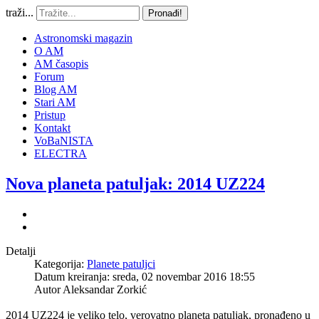
traži...
Pronađi!
Astronomski magazin
O AM
AM časopis
Forum
Blog AM
Stari AM
Pristup
Kontakt
VoBaNISTA
ELECTRA
Nova planeta patuljak: 2014 UZ224
Detalji
Kategorija:
Planete patuljci
Datum kreiranja: sreda, 02 novembar 2016 18:55
Autor
Aleksandar Zorkić
2014 UZ224 je veliko telo, verovatno planeta patuljak, pronađeno u