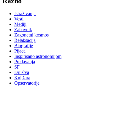
Razno
Istraživanja
Vesti
Mediji
Zabavnik
Zagonetni kosmos
Relaksacija
Biografije
Pijaca
Inspirisano astronomijom
Predavanja
SF
Društva
Knjižara
Opservatorije