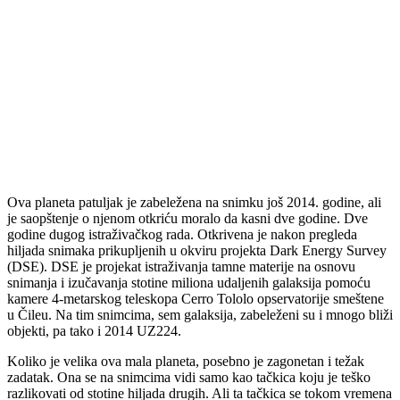
Ova planeta patuljak je zabeležena na snimku još 2014. godine, ali
je saopštenje o njenom otkriću moralo da kasni dve godine. Dve
godine dugog istraživačkog rada. Otkrivena je nakon pregleda
hiljada snimaka prikupljenih u okviru projekta Dark Energy Survey
(DSE). DSE je projekat istraživanja tamne materije na osnovu
snimanja i izučavanja stotine miliona udaljenih galaksija pomoću
kamere 4-metarskog teleskopa Cerro Tololo opservatorije smeštene
u Čileu. Na tim snimcima, sem galaksija, zabeleženi su i mnogo bliži
objekti, pa tako i 2014 UZ224.
Koliko je velika ova mala planeta, posebno je zagonetan i težak
zadatak. Ona se na snimcima vidi samo kao tačkica koju je teško
razlikovati od stotine hiljada drugih. Ali ta tačkica se tokom vremena