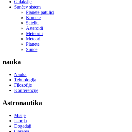
Galaksije
Sunčev sistem
Planete patuljci
Komete
Sateliti
Asteroidi
Meteoriti
Meteori
Planete
Sunce
nauka
Nauka
Tehnologija
Filozofije
Konferencije
Astronautika
Misije
Istorija
Događaji
Oprema