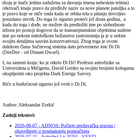
(koja je inače jedina zadužena za davanja imena nebeskim telima)
otkrivači imaju pravo da predlože naziv za nove planete patuljka a to
je pravo koje se stiče onda kada se orbita tela u pitanju dovoljno
pouzdano utvrdi. Do toga će sigurno proteći još dosta godina, a
kada do toga i dođe, ne možete da predložiti ime po slobodnom
izboru jer postoji dogovor da se transneptunskim objektima nadene
ime po nekom mitološkom božanstvu (astronomija ja je u nekim
svojim detaljima sasvim konzervativna). Zbog toga je ovom
dalekom članu Sučnevog sistema dato privremeno ime Di Di
(DeeDee - od Distant Dwarf).
I, na samom kraju: ko je otkrio Di Di? Profesor astrofizike sa
Univerziteta u Mičigenu, David Gerdes sa svojim brojnim kolegama
okupljenim oko projekta Dark Energy Survey.
Biće u budućnosti sigurno još vesti o Di Di.
Author:
Aleksandar Zorkić
Zadnji tekstovi:
2026-08-07 - ADNOS: Počinje predavačka sezona /
obaveštenje o posmatranju pomračenja
2026-07-31 - Astrofest Lp 2026! - VESTI