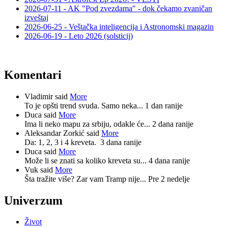
2026-07-11 - AK "Pod zvezdama" - dok čekamo zvaničan
izveštaj
2026-06-25 - Veštačka inteligencija i Astronomski magazin
2026-06-19 - Leto 2026 (solsticij)
Komentari
Vladimir said
More
To je opšti trend svuda. Samo neka...
1 dan ranije
Duca said
More
Ima li neko mapu za srbiju, odakle će...
2 dana ranije
Aleksandar Zorkić said
More
Da: 1, 2, 3 i 4 kreveta.
3 dana ranije
Duca said
More
Može li se znati sa koliko kreveta su...
4 dana ranije
Vuk said
More
Šta tražite više? Zar vam Tramp nije...
Pre 2 nedelje
Univerzum
Život