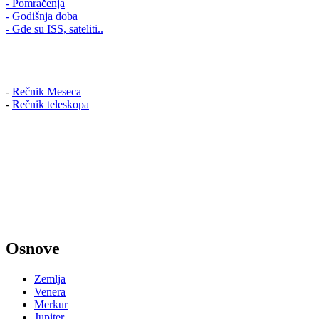
- Pomračenja
- Godišnja doba
- Gde su ISS, sateliti..
-
Rečnik Meseca
-
Rečnik teleskopa
Osnove
Zemlja
Venera
Merkur
Jupiter