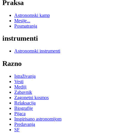
Praksa
Astronomski kamp
Mesije...
Posmatranja
instrumenti
Astronomski instrumenti
Razno
Istraživanja
Vesti
Mediji
Zabavnik
Zagonetni kosmos
Relaksacija
Biografije
Pijaca
Inspirisano astronomijom
Predavanja
SF