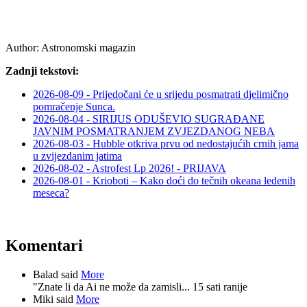
Author:
Astronomski magazin
Zadnji tekstovi:
2026-08-09 - Prijedočani će u srijedu posmatrati djelimično
pomračenje Sunca.
2026-08-04 - SIRIJUS ODUŠEVIO SUGRAĐANE
JAVNIM POSMATRANJEM ZVJEZDANOG NEBA
2026-08-03 - Hubble otkriva prvu od nedostajućih crnih jama
u zvijezdanim jatima
2026-08-02 - Astrofest Lp 2026! - PRIJAVA
2026-08-01 - Krioboti – Kako doći do tečnih okeana ledenih
meseca?
Komentari
Balad said
More
"Znate li da Ai ne može da zamisli...
15 sati ranije
Miki said
More