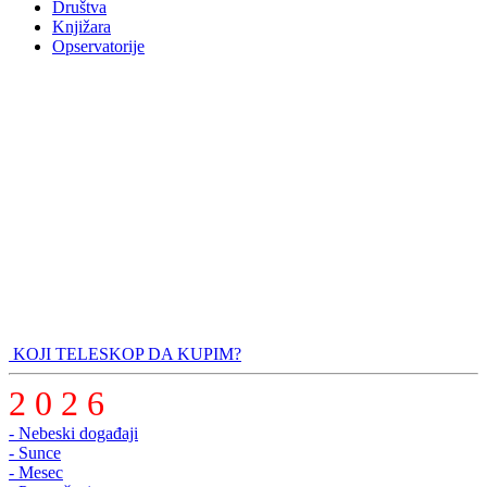
Društva
Knjižara
Opservatorije
KOJI TELESKOP DA KUPIM?
2 0 2 6
- Nebeski događaji
- Sunce
- Mesec