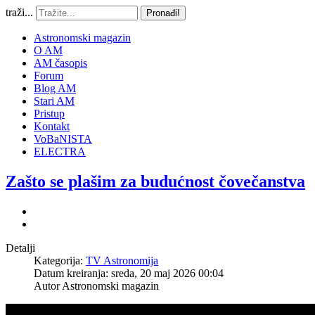
traži...
Pronađi!
Astronomski magazin
O AM
AM časopis
Forum
Blog AM
Stari AM
Pristup
Kontakt
VoBaNISTA
ELECTRA
Zašto se plašim za budućnost čovečanstva
Detalji
Kategorija:
TV Astronomija
Datum kreiranja: sreda, 20 maj 2026 00:04
Autor
Astronomski magazin