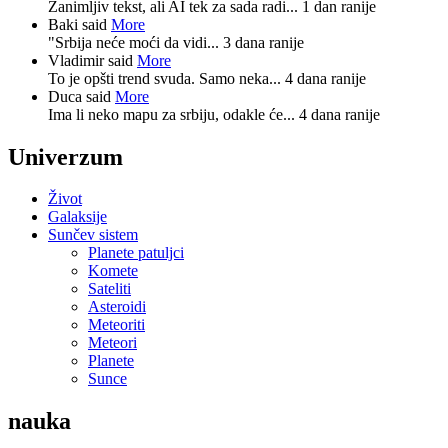
Zanimljiv tekst, ali AI tek za sada radi...
1 dan ranije
Baki said
More
"Srbija neće moći da vidi...
3 dana ranije
Vladimir said
More
To je opšti trend svuda. Samo neka...
4 dana ranije
Duca said
More
Ima li neko mapu za srbiju, odakle će...
4 dana ranije
Univerzum
Život
Galaksije
Sunčev sistem
Planete patuljci
Komete
Sateliti
Asteroidi
Meteoriti
Meteori
Planete
Sunce
nauka