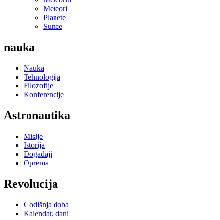
Meteori
Planete
Sunce
nauka
Nauka
Tehnologija
Filozofije
Konferencije
Astronautika
Misije
Istorija
Događaji
Oprema
Revolucija
Godišnja doba
Kalendar, dani