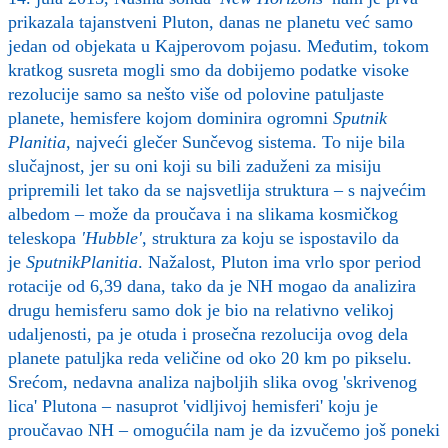
prikazala tajanstveni Pluton, danas ne planetu već samo
jedan od objekata u Kajperovom pojasu. Međutim, tokom
kratkog susreta mogli smo da dobijemo podatke visoke
rezolucije samo sa nešto više od polovine patuljaste
planete, hemisfere kojom dominira ogromni
Sputnik
Planitia
, najveći glečer Sunčevog sistema. To nije bila
slučajnost, jer su oni koji su bili zaduženi za misiju
pripremili let tako da se najsvetlija struktura – s najvećim
albedom – može da proučava i na slikama kosmičkog
teleskopa
'Hubble'
, struktura za koju se ispostavilo da
je
Sputnik
Planitia
. Nažalost, Pluton ima vrlo spor period
rotacije od 6,39 dana, tako da je NH mogao da analizira
drugu hemisferu samo dok je bio na relativno velikoj
udaljenosti, pa je otuda i prosečna rezolucija ovog dela
planete patuljka reda veličine od oko 20 km po pikselu.
Srećom, nedavna analiza najboljih slika ovog 'skrivenog
lica' Plutona – nasuprot 'vidljivoj hemisferi' koju je
proučavao NH – omogućila nam je da izvučemo još poneki