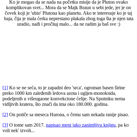
Ko je mogao da se nada na početku misije da je Pluton ovako
komplikovan svet... Mora da se Majk Braun u sebi jede, jer je on
čovek koji je 'ubio' Plutona kao planetu. Ako te interesuje ko je taj
baja, čija je mala ćerka neprestano plakala zbog toga šta je njen tata
uradio, nađi i pročitaj malo... da ne radim ja baš sve :)
[1]
Ko se ne seća, to je zapadni deo 'srca', ogroman basen širine
preko 1000 km zaleđenih ledova azota i ugljen-monoksida,
podeljenih u višeugaone konvekcione ćelije. Na Sputniku nema
vidljivih kratera, što znači da ima oko 180.000. godina.
[2]
On potiče sa meseca Harona, o čemu sam nekada ranije pisao.
[3]
O tome sam 2017.
napisao meni jako zanimljivu knjigu
, pa ko
voli nek' izvoli...