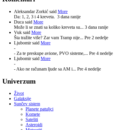
Aleksandar Zorkić said
More
Da: 1, 2, 3 i 4 kreveta.
3 dana ranije
Duca said
More
Može li se znati sa koliko kreveta su...
3 dana ranije
Vuk said
More
Šta tražite više? Zar vam Tramp nije...
Pre 2 nedelje
Ljubomir said
More
-
- Za te preskupe avione, PVO sisteme,...
Pre 4 nedelje
Ljubomir said
More
-
- Ako ne računam ljude sa AM i...
Pre 4 nedelje
Univerzum
Život
Galaksije
Sunčev sistem
Planete patuljci
Komete
Sateliti
Asteroidi
Meteoriti