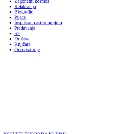
Zagonetni kosmos
Relaksacija
Biografije
Pijaca
Inspirisano astronomijom
Predavanja
SF
Društva
Knjižara
Opservatorije