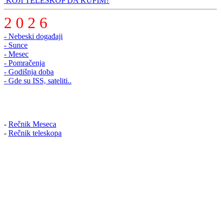
KOJI TELESKOP DA KUPIM?
2 0 2 6
- Nebeski događaji
- Sunce
- Mesec
- Pomračenja
- Godišnja doba
- Gde su ISS, sateliti..
-
Rečnik Meseca
-
Rečnik teleskopa