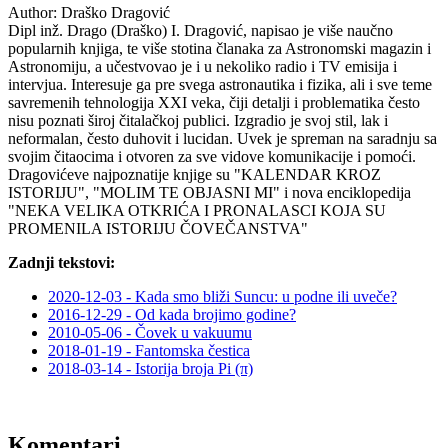
Author:
Draško Dragović
Dipl inž. Drago (Draško) I. Dragović, napisao je više naučno
popularnih knjiga, te više stotina članaka za Astronomski magazin i
Astronomiju, a učestvovao je i u nekoliko radio i TV emisija i
intervjua. Interesuje ga pre svega astronautika i fizika, ali i sve teme
savremenih tehnologija XXI veka, čiji detalji i problematika često
nisu poznati široj čitalačkoj publici. Izgradio je svoj stil, lak i
neformalan, često duhovit i lucidan. Uvek je spreman na saradnju sa
svojim čitaocima i otvoren za sve vidove komunikacije i pomoći.
Dragovićeve najpoznatije knjige su "KALENDAR KROZ
ISTORIJU", "MOLIM TE OBJASNI MI" i nova enciklopedija
"NEKA VELIKA OTKRIĆA I PRONALASCI KOJA SU
PROMENILA ISTORIJU ČOVEČANSTVA"
Zadnji tekstovi:
2020-12-03 - Kada smo bliži Suncu: u podne ili uveče?
2016-12-29 - Od kada brojimo godine?
2010-05-06 - Čovek u vakuumu
2018-01-19 - Fantomska čestica
2018-03-14 - Istorija broja Pi (π)
Komentari