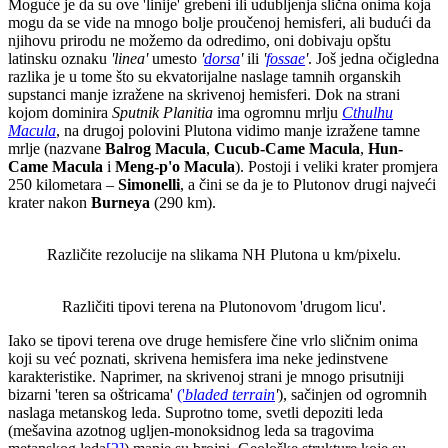
Moguće je da su ove 'linije' grebeni ili udubljenja slična onima koja
mogu da se vide na mnogo bolje proučenoj hemisferi, ali budući da
njihovu prirodu ne možemo da odredimo, oni dobivaju opštu
latinsku oznaku
'linea'
umesto
'
dorsa
'
ili
'
fossae
'
. Još jedna očigledna
razlika je u tome što su ekvatorijalne naslage tamnih organskih
supstanci manje izražene na skrivenoj hemisferi. Dok na strani
kojom dominira
Sputnik Planitia
ima ogromnu mrlju
Cthulhu
Macula
, na drugoj polovini Plutona vidimo manje izražene tamne
mrlje (nazvane
Balrog Macula
,
Cucub-Came Macula
,
Hun-
Came Macula
i
Meng-p'o Macula
). Postoji i veliki krater promjera
250 kilometara –
Simonelli
, a čini se da je to Plutonov drugi najveći
krater nakon
Burneya
(290 km).
Različite rezolucije na slikama NH Plutona u km/pixelu.
Različiti tipovi terena na Plutonovom 'drugom licu'.
Iako se tipovi terena ove druge hemisfere čine vrlo sličnim onima
koji su već poznati, skrivena hemisfera ima neke jedinstvene
karakteristike. Naprimer, na skrivenoj strani je mnogo prisutniji
bizarni 'teren sa oštricama'
('
bladed terrain
'
), sačinjen od ogromnih
naslaga metanskog leda. Suprotno tome, svetli depoziti leda
(mešavina azotnog ugljen-monoksidnog leda sa tragovima