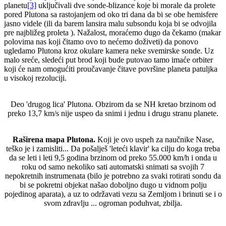
planetu
[3]
uključivali dve sonde-blizance koje bi morale da prolete
pored Plutona sa rastojanjem od oko tri dana da bi se obe hemisfere
jasno videle (ili da barem lansira malu subsondu koja bi se odvojila
pre najbližeg proleta ). Nažalost, moraćemo dugo da čekamo (makar
polovima nas koji čitamo ovo to nećemo doživeti) da ponovo
ugledamo Plutona kroz okulare kamera neke svemirske sonde. Uz
malo sreće, sledeći put brod koji bude putovao tamo imaće orbiter
koji će nam omogućiti proučavanje čitave površine planeta patuljka
u visokoj rezoluciji.
Deo 'drugog lica' Plutona. Obzirom da se NH kretao brzinom od
preko 13,7 km/s nije uspeo da snimi i jednu i drugu stranu planete.
Raširena mapa Plutona.
Koji je ovo uspeh za naučnike Nase,
teško je i zamisliti... Da pošalješ 'leteći klavir' ka cilju do koga treba
da se leti i leti 9,5 godina brzinom od preko 55.000 km/h i onda u
roku od samo nekoliko sati automatski snimati sa svojih 7
nepokretnih instrumenata (bilo je potrebno za svaki rotirati sondu da
bi se pokretni objekat našao doboljno dugo u vidnom polju
pojedinog aparata), a uz to održavati vezu sa Zemljom i brinuti se i o
svom zdravlju ... ogroman poduhvat, zbilja.