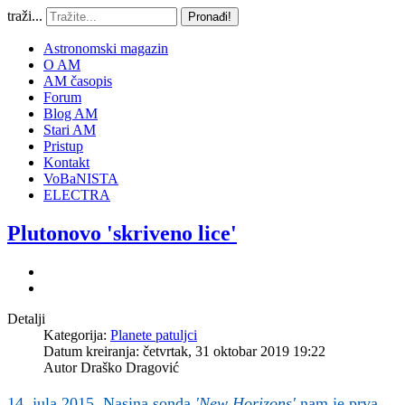
traži...
Pronađi!
Astronomski magazin
O AM
AM časopis
Forum
Blog AM
Stari AM
Pristup
Kontakt
VoBaNISTA
ELECTRA
Plutonovo 'skriveno lice'
Detalji
Kategorija:
Planete patuljci
Datum kreiranja: četvrtak, 31 oktobar 2019 19:22
Autor
Draško Dragović
14. jula 2015, Nasina sonda
'New Horizons'
nam je prva