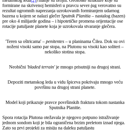
metanskog leda
[2]
) manje su brojni. Geološke strukture koje su
formirane na skrivenoj hemisferi u pravcu sever-jug verovatno su
rezultat ogromnih naprezanja uzrokovanih formiranjem udarnog
bazena u kojem se nalazi glečer
Sputnik Planitia
– nastalog (bazen)
pre oko 4 milijarde godina – i hipotetičke promena orijentacije ose
rotacije patuljaste planete koja je uzrokovala stvaranje glečera.
'Teren sa oštricama' –
penitentes
– u planinama Čilea. Dok su ovi
noženi visoki samo par stopa, na Plutonu su visoki kao soliteri –
nekoliko stotina stopa.
Neobični
'bladed terrain'
je mnogo prisutniji na drugoj strani.
Depoziti metanskog leda u vidu špiceva pokrivaju mnogo veću
površinu na drugoj strani planete.
Model koji prikazuje pravce površinskih fraktura tokom nastanka
Sputnika Planitie.
Spora rotacija Plutona otežavala je njegovo potpuno istraživanje
jednom sondom koji je bila ograničena brzim preletom iznad njega.
Zato su prvi projekti za misiju na daleku patuljastu