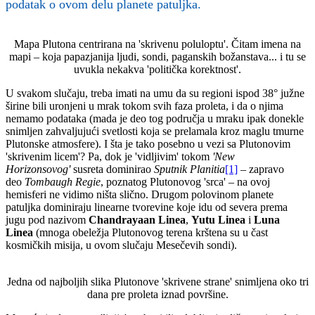
podatak o ovom delu planete patuljka.
Mapa Plutona centrirana na 'skrivenu poluloptu'. Čitam imena na
mapi – koja papazjanija ljudi, sondi, paganskih božanstava... i tu se
uvukla nekakva 'politička korektnost'.
U svakom slučaju, treba imati na umu da su regioni ispod 38° južne
širine bili uronjeni u mrak tokom svih faza proleta, i da o njima
nemamo podataka (mada je deo tog područja u mraku ipak donekle
snimljen zahvaljujući svetlosti koja se prelamala kroz maglu tmurne
Plutonske atmosfere). I šta je tako posebno u vezi sa Plutonovim
'skrivenim licem'? Pa, dok je 'vidljivim' tokom
'New
Horizonsovog'
susreta dominirao
Sputnik Planitia
[1]
– zapravo
deo
Tombaugh Regie
, poznatog Plutonovog 'srca' – na ovoj
hemisferi ne vidimo ništa slično. Drugom polovinom planete
patuljka dominiraju linearne tvorevine koje idu od severa prema
jugu pod nazivom
Chandrayaan Linea
,
Yutu Linea
i
Luna
Linea
(mnoga obeležja Plutonovog terena krštena su u čast
kosmičkih misija, u ovom slučaju Mesečevih sondi).
Jedna od najboljih slika Plutonove 'skrivene strane' snimljena oko tri
dana pre proleta iznad površine.