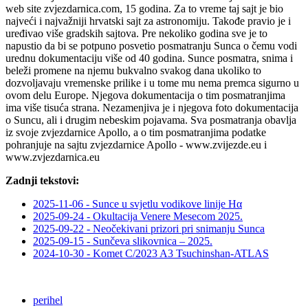
web site zvjezdarnica.com, 15 godina. Za to vreme taj sajt je bio
najveći i najvažniji hrvatski sajt za astronomiju. Takođe pravio je i
uređivao više gradskih sajtova. Pre nekoliko godina sve je to
napustio da bi se potpuno posvetio posmatranju Sunca o čemu vodi
urednu dokumentaciju više od 40 godina. Sunce posmatra, snima i
beleži promene na njemu bukvalno svakog dana ukoliko to
dozvoljavaju vremenske prilike i u tome mu nema premca sigurno u
ovom delu Europe. Njegova dokumentacija o tim posmatranjima
ima više tisuća strana. Nezamenjiva je i njegova foto dokumentacija
o Suncu, ali i drugim nebeskim pojavama. Sva posmatranja obavlja
iz svoje zvjezdarnice Apollo, a o tim posmatranjima podatke
pohranjuje na sajtu zvjezdarnice Apollo - www.zvijezde.eu i
www.zvjezdarnica.eu
Zadnji tekstovi:
2025-11-06 - Sunce u svjetlu vodikove linije Hα
2025-09-24 - Okultacija Venere Mesecom 2025.
2025-09-22 - Neočekivani prizori pri snimanju Sunca
2025-09-15 - Sunčeva slikovnica – 2025.
2024-10-30 - Komet C/2023 A3 Tsuchinshan-ATLAS
perihel