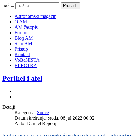
traži...
Pronađi!
Astronomski magazin
O AM
AM časopis
Forum
Blog AM
Stari AM
Pristup
Kontakt
VoBaNISTA
ELECTRA
Perihel i afel
Detalji
Kategorija:
Sunce
Datum kreiranja: sreda, 06 jul 2022 00:02
Autor
Danijel Reponj
S obzirom da smo se prekjučer dovezli do afela, iskoristio