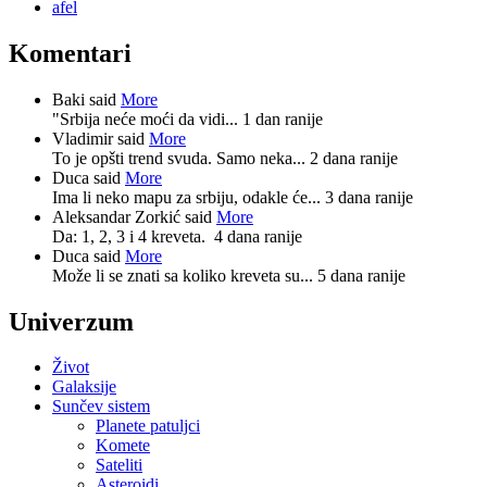
afel
Komentari
Baki said
More
"Srbija neće moći da vidi...
1 dan ranije
Vladimir said
More
To je opšti trend svuda. Samo neka...
2 dana ranije
Duca said
More
Ima li neko mapu za srbiju, odakle će...
3 dana ranije
Aleksandar Zorkić said
More
Da: 1, 2, 3 i 4 kreveta.
4 dana ranije
Duca said
More
Može li se znati sa koliko kreveta su...
5 dana ranije
Univerzum
Život
Galaksije
Sunčev sistem
Planete patuljci
Komete
Sateliti
Asteroidi