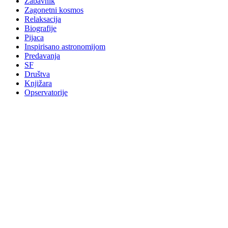
Zabavnik
Zagonetni kosmos
Relaksacija
Biografije
Pijaca
Inspirisano astronomijom
Predavanja
SF
Društva
Knjižara
Opservatorije