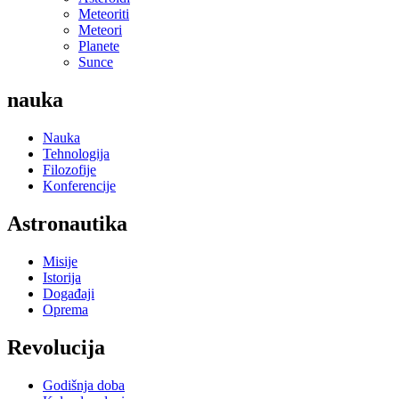
Meteoriti
Meteori
Planete
Sunce
nauka
Nauka
Tehnologija
Filozofije
Konferencije
Astronautika
Misije
Istorija
Događaji
Oprema
Revolucija
Godišnja doba