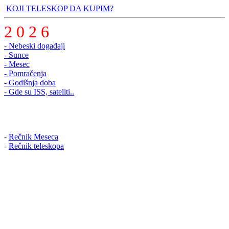
KOJI TELESKOP DA KUPIM?
2 0 2 6
- Nebeski događaji
- Sunce
- Mesec
- Pomračenja
- Godišnja doba
- Gde su ISS, sateliti..
-
Rečnik Meseca
-
Rečnik teleskopa