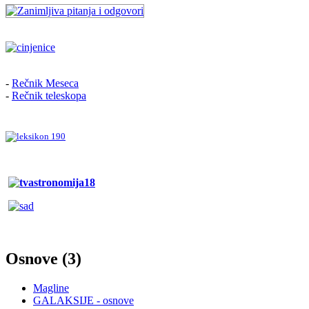
-
Rečnik Meseca
-
Rečnik teleskopa
Osnove (3)
Magline
GALAKSIJE - osnove