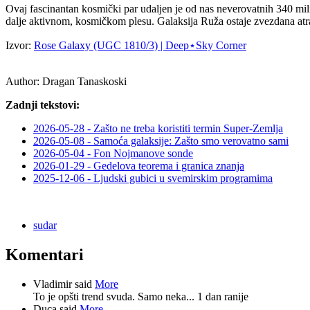
Ovaj fascinantan kosmički par udaljen je od nas neverovatnih 340 mil
dalje aktivnom, kosmičkom plesu. Galaksija Ruža ostaje zvezdana atrak
Izvor:
Rose Galaxy (UGC 1810/3) | Deep⋆Sky Corner
Author:
Dragan Tanaskoski
Zadnji tekstovi:
2026-05-28 - Zašto ne treba koristiti termin Super-Zemlja
2026-05-08 - Samoća galaksije: Zašto smo verovatno sami
2026-05-04 - Fon Nojmanove sonde
2026-01-29 - Gedelova teorema i granica znanja
2025-12-06 - Ljudski gubici u svemirskim programima
sudar
Komentari
Vladimir said
More
To je opšti trend svuda. Samo neka...
1 dan ranije
Duca said
More