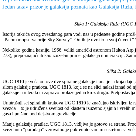
Jedan takav prizor je galaksija poznata kao Galaksija Ruža, 
Slika 1: Galaksija Ruža (UGC 
Istorija otkrića ovog zvezdanog para vodi nas u pedesete godine proš
"Palomar opservatorije Sky Survey". On ih je uvrstio u svoj čuveni "
Nekoliko godina kasnije, 1966, veliki američki astronom Halton Arp 
273), prepoznajući ih kao izuzetan primer galaksija u interakciji. Zanim
Slika 2: Galak
UGC 1810 je veća od ove dve spiralne galaksije i ona je ta koja daje g
silom galaksije pratioca, UGC 1813, koja se na slici nalazi iznad od n
galaksije u interakciji zapravo prolaze jedna kroz drugu. Pretpostav
Unutrašnji set spiralnih krakova UGC 1810 je značajno iskrivljen iz rav
zvezda – to je udružena svetlost od klastera izuzetno sjajnih i vrelih 
gasa i prašine pod dejstvom gravitacije.
Manja galaksija pratilac, UGC 1813, vidljiva je gotovo sa strane. 
zvezdanih "porođaja" verovatno je pokrenuto samim susretom sa već