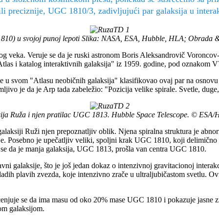
ili preciznije, UGC 1810/3, zadivljujući par galaksija u inter
1810) u svojoj punoj lepoti Slika: NASA, ESA, Hubble, HLA; Obrada
log veka. Veruje se da je ruski astronom Boris Aleksandrovič Voroncov
Atlas i katalog interaktivnih galaksija" iz 1959. godine, pod oznakom 
je u svom "Atlasu neobičnih galaksija" klasifikovao ovaj par na osnov
ljivo je da je Arp tada zabeležio: "Pozicija velike spirale. Svetle, duge,
sija Ruža i njen pratilac UGC 1813.
Hubble Space Telescope. © ESA
alaksiji Ruži njen prepoznatljiv oblik. Njena spiralna struktura je abn
je. Posebno je upečatljiv veliki, spoljni krak UGC 1810, koji delimično 
lja se da je manja galaksija, UGC 1813, prošla van centra UGC 1810.
ni galaksije, što je još jedan dokaz o intenzivnoj gravitacionoj interak
mladih plavih zvezda, koje intenzivno zrače u ultraljubičastom svetlu. Ov
Procenjuje se da ima masu od oko 20% mase UGC 1810 i pokazuje jasne 
om galaksijom.