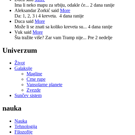
Ima li neko mapu za srbiju, odakle će...
2 dana ranije
Aleksandar Zorkić said
More
Da: 1, 2, 3 i 4 kreveta.
4 dana ranije
Duca said
More
Može li se znati sa koliko kreveta su...
4 dana ranije
Vuk said
More
Šta tražite više? Zar vam Tramp nije...
Pre 2 nedelje
Univerzum
Život
Galaksije
Magline
Crne rupe
Vansolarne planete
Zvezde
Sunčev sistem
nauka
Nauka
Tehnologija
Filozofije