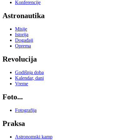
Konferencije
Astronautika
Misije
Istorija
Događaji
Oprema
Revolucija
Godišnja doba
Kalendar, dani
Vreme
Foto...
Fotografija
Praksa
Astronomski kamp