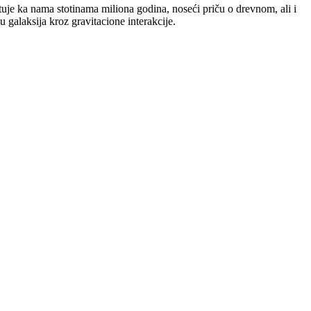
uje ka nama stotinama miliona godina, noseći priču o drevnom, ali i
galaksija kroz gravitacione interakcije.