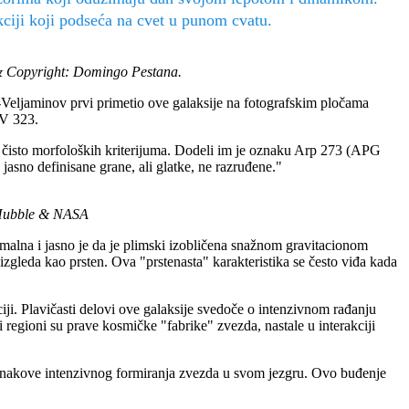
akciji koji podseća na cvet u punom cvatu.
 & Copyright: Domingo Pestana.
-Veljaminov prvi primetio ove galaksije na fotografskim pločama
VV 323.
u čisto morfoloških kriterijuma. Dodeli im je oznaku Arp 273 (APG
 jasno definisane grane, ali glatke, ne razruđene."
/Hubble & NASA
ormalna i jasno je da je plimski izobličena snažnom gravitacionom
izgleda kao prsten. Ova "prstenasta" karakteristika se često viđa kada
ciji. Plavičasti delovi ove galaksije svedoče o intenzivnom rađanju
i regioni su prave kosmičke "fabrike" zvezda, nastale u interakciji
znakove intenzivnog formiranja zvezda u svom jezgru. Ovo buđenje