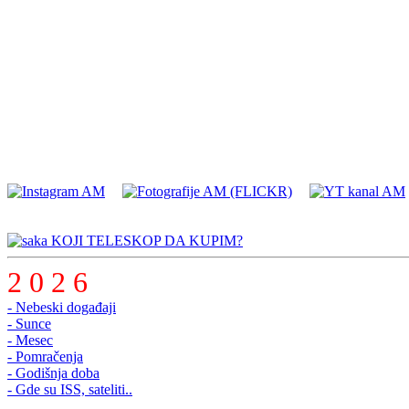
KOJI TELESKOP DA KUPIM?
2 0 2 6
- Nebeski događaji
- Sunce
- Mesec
- Pomračenja
- Godišnja doba
- Gde su ISS, sateliti..