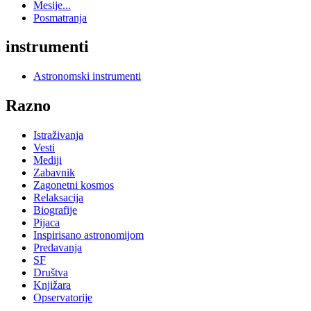
Mesije...
Posmatranja
instrumenti
Astronomski instrumenti
Razno
Istraživanja
Vesti
Mediji
Zabavnik
Zagonetni kosmos
Relaksacija
Biografije
Pijaca
Inspirisano astronomijom
Predavanja
SF
Društva
Knjižara
Opservatorije