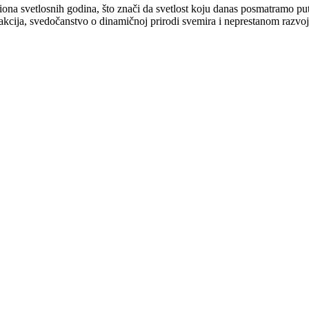
iona svetlosnih godina, što znači da svetlost koju danas posmatramo put
cija, svedočanstvo o dinamičnoj prirodi svemira i neprestanom razvoju 