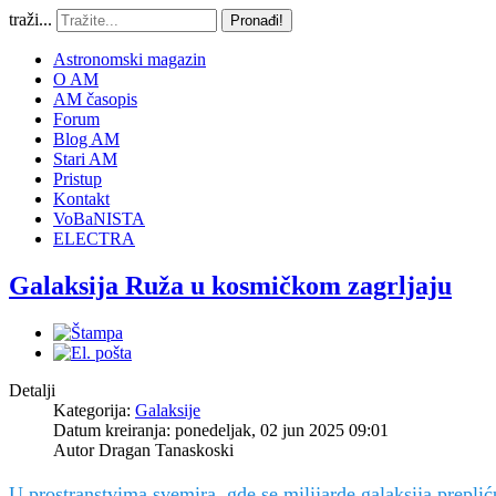
traži...
Pronađi!
Astronomski magazin
O AM
AM časopis
Forum
Blog AM
Stari AM
Pristup
Kontakt
VoBaNISTA
ELECTRA
Galaksija Ruža u kosmičkom zagrljaju
Detalji
Kategorija:
Galaksije
Datum kreiranja: ponedeljak, 02 jun 2025 09:01
Autor
Dragan Tanaskoski
U prostranstvima svemira, gde se milijarde galaksija prep