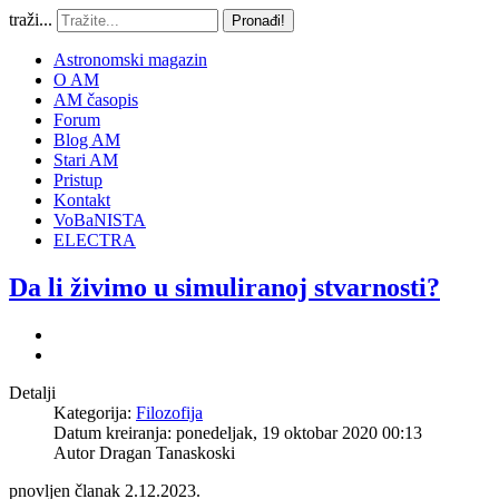
traži...
Pronađi!
Astronomski magazin
O AM
AM časopis
Forum
Blog AM
Stari AM
Pristup
Kontakt
VoBaNISTA
ELECTRA
Da li živimo u simuliranoj stvarnosti?
Detalji
Kategorija:
Filozofija
Datum kreiranja: ponedeljak, 19 oktobar 2020 00:13
Autor
Dragan Tanaskoski
pnovljen članak 2.12.2023.