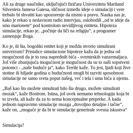
Ali za druge naučnike, uključujući fizičara Univerziteta Mariland
Silvestera Jamesa Gatesa, sličnost između ideje o simulaciji i vere
trebalo bi shvatiti kao upozorenje da nismo u pravu. Nauka nas je,
kako je rekao u nedavnom radio intervjuu, oslobodili „od te ideje da
smo marionete“ pod kontrolom nevidljivog entiteta. Hipoteza
simulacije, rekao je, „počinje da liči na religiju“, a programer
zamenjuje Boga.
Ko je, ili šta, bogoliki entitet koji je možda stvorio simulirani
univerzum? Pristalice simulacione hipoteze kažu da je jedna od
mogućnosti da je to rasa naprednih bića - svemirskih vanzemaljaca.
Još više zbunjujuća mogućnost je mogućnost da su to naši sopstveni
potomci - „naše buduće ja“, kako Terrile kaže. To jest, ljudi koji žive
stotine ili hiljade godina u budućnosti mogli bi razviti sposobnost
simulacije ne samo sveta poput našeg, već i tela i uma bića u njemu.
„Baš kao što možete simulirati bilo šta drugo, možete simulirati
mozak“, kaže Bostrom. Istina, još uvek nemamo tehnologiju koja bi
to izvela, ali kaže da za to nema konceptualne prepreke. A kada
jednom napravimo simulacije mozga „dovoljno detaljne i tačne“,
kaže on, „moguće je da bi te simulacije generirale svesna iskustva“
Simulacija?