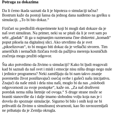
Potraga za dokazima
Da li ćemo ikada saznati da li je hipoteza o simulaciji tačna?
Bostrum kaže da postoji šansa da jednog dana naiđemo na grešku u
simulaciji. „To bi bio dokaz.“
Fizičari su predložili eksperimente koji bi mogli dati dokaze da je
naš svet simuliran. Na primer, neki su se pitali da li je svet sam po
sebi „gladak“ ili ga u najmanjim razmerama čine diskretni „komadi“
poput piksela na digitalnoj slici. Ako utvrdimo da je svet
„pikselizovan“, to bi mogao biti dokaz da je veštački stvoren. Tim
američkih i nemačkih fizičara tvrdi da pažljiva merenja kosmičkih
zračenja mogu pružiti odgovor.
Šta ako potvrdimo da živimo u simulaciji? Kako bi ljudi reagovali
kad bi saznali da naš svet i misli i emocije nisu ništa drugo nego nule
i jedinice programera? Neki zamišljaju da bi nam takvo znanje
poremetilo život poništavajući osećaj svrhe i gušeći našu inicijativu.
Znajući da naše misli i dela nisu naši, moglo bi da nas „oslobodi
odgovornosti za svoje postupke“, kaže on. „Za naš društveni
poredak nema ništa štetnije od ovoga.“ S druge strane može se
braniti stanovište da i dalje imamo slobodnu volju koja nas je i
dovela do spoznaje simulacije. Sigurno bi bilo i onih koji ne bi
prihvatili da živimo u simuliranoj stvarnosti, kao što ravnozemljaši
ne prihataju da je Zemlja okrugla.