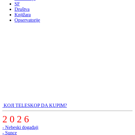
SF
Društva
Knjižara
Opservatorije
KOJI TELESKOP DA KUPIM?
2 0 2 6
- Nebeski događaji
- Sunce