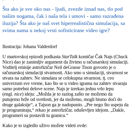
Šta ako je sve oko nas - ljudi, zvezde iznad nas, tlo pod
našim nogama, čak i naša tela i umovi - samo razrađena
iluzija? Šta ako je naš svet hiperrealistična simulacija, sa
svima nama u nekoj vrsti sofisticirane video igre?
Ilustracija: Johana Valderdorf
U martovskoj epizodi podkasta
StarTalk
komičar Čak Najs (Chuck
Nice) dao je zanimljiv argument da živimo u računarskoj simulaciji.
Voditelj emisije astrofizičar Neil deGrasse Tison govorio je o
računarskoj simulaciji stvarnosti. Ako smo u simulaciji, stvarnost se
stvara na zahtev. Ne simulara se celokupna stvarnost, tj. ceo
univerzum sve vreme, kao što se u video igrama na zahtev stvaraju
samo potrebni delove scene. Najs je izrekao jednu vrlo lepu
(engl.
nice
) ideju: „Možda je to razlog zašto ne možemo da
putujemo brže od svetlosti, jer da možemo, mogli bismo doći do
druge galaksije“, a Tajson ga je nadopunio. „Pre nego što uspeju da
je programiraju,“ rekao je astrofizičar, oduševljen idejom. „Dakle,
programeri su postavili tu granicu.“
Kako je to izgledlo uživo možete videti ovde: