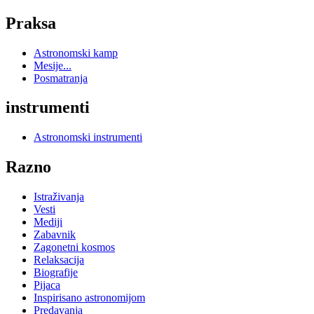
Praksa
Astronomski kamp
Mesije...
Posmatranja
instrumenti
Astronomski instrumenti
Razno
Istraživanja
Vesti
Mediji
Zabavnik
Zagonetni kosmos
Relaksacija
Biografije
Pijaca
Inspirisano astronomijom
Predavanja