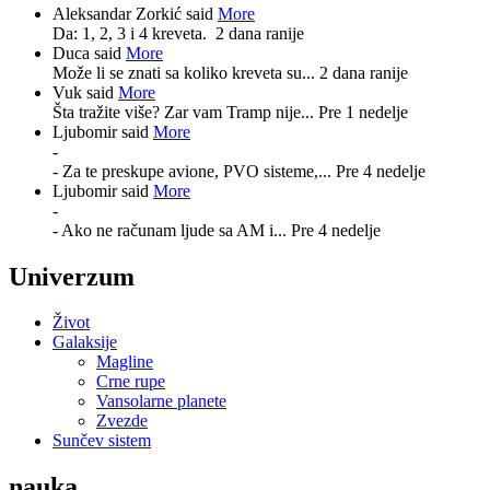
Aleksandar Zorkić said
More
Da: 1, 2, 3 i 4 kreveta.
2 dana ranije
Duca said
More
Može li se znati sa koliko kreveta su...
2 dana ranije
Vuk said
More
Šta tražite više? Zar vam Tramp nije...
Pre 1 nedelje
Ljubomir said
More
-
- Za te preskupe avione, PVO sisteme,...
Pre 4 nedelje
Ljubomir said
More
-
- Ako ne računam ljude sa AM i...
Pre 4 nedelje
Univerzum
Život
Galaksije
Magline
Crne rupe
Vansolarne planete
Zvezde
Sunčev sistem
nauka