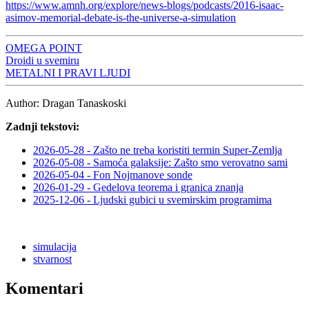
https://www.amnh.org/explore/news-blogs/podcasts/2016-isaac-
asimov-memorial-debate-is-the-universe-a-simulation
OMEGA POINT
Droidi u svemiru
METALNI I PRAVI LJUDI
Author:
Dragan Tanaskoski
Zadnji tekstovi:
2026-05-28 - Zašto ne treba koristiti termin Super-Zemlja
2026-05-08 - Samoća galaksije: Zašto smo verovatno sami
2026-05-04 - Fon Nojmanove sonde
2026-01-29 - Gedelova teorema i granica znanja
2025-12-06 - Ljudski gubici u svemirskim programima
simulacija
stvarnost
Komentari