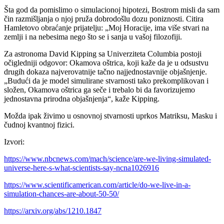
Šta god da pomislimo o simulacionoj hipotezi, Bostrom misli da sam
čin razmišljanja o njoj pruža dobrodošlu dozu poniznosti. Citira
Hamletovo obraćanje prijatelju: „Moj Horacije, ima više stvari na
zemlji i na nebesima nego što se i sanja u vašoj filozofiji.
Za astronoma David Kipping sa Univerziteta Columbia postoji
očigledniji odgovor: Okamova oštrica, koji kaže da je u odsustvu
drugih dokaza najverovatnije tačno najjednostavnije objašnjenje.
„Budući da je model simulirane stvarnosti tako prekomplikovan i
složen, Okamova oštrica ga seče i trebalo bi da favorizujemo
jednostavna prirodna objašnjenja“, kaže Kipping.
Možda ipak živimo u osnovnoj stvarnosti uprkos Matriksu, Masku i
čudnoj kvantnoj fizici.
Izvori:
https://www.nbcnews.com/mach/science/are-we-living-simulated-
universe-here-s-what-scientists-say-ncna1026916
https://www.scientificamerican.com/article/do-we-live-in-a-
simulation-chances-are-about-50-50/
https://arxiv.org/abs/1210.1847