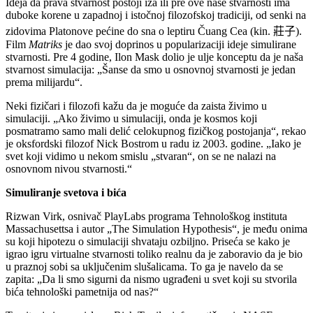
Ideja da prava stvarnost postoji iza ili pre ove naše stvarnosti ima
duboke korene u zapadnoj i istočnoj filozofskoj tradiciji, od senki na
zidovima Platonove pećine do sna o leptiru Čuang Cea (kin.
莊子
).
Film
Matriks
je dao svoj doprinos u popularizaciji ideje simulirane
stvarnosti. Pre 4 godine, Ilon Mask dolio je ulje konceptu da je naša
stvarnost simulacija: „Šanse da smo u osnovnoj stvarnosti je jedan
prema milijardu“.
Neki fizičari i filozofi kažu da je moguće da zaista živimo u
simulaciji. „Ako živimo u simulaciji, onda je kosmos koji
posmatramo samo mali delić celokupnog fizičkog postojanja“, rekao
je oksfordski filozof Nick Bostrom u radu iz 2003. godine. „Iako je
svet koji vidimo u nekom smislu „stvaran“, on se ne nalazi na
osnovnom nivou stvarnosti.“
Simuliranje svetova i bića
Rizwan Virk, osnivač PlayLabs programa Tehnološkog instituta
Massachusettsa i autor „The Simulation Hypothesis“, je među onima
su koji hipotezu o simulaciji shvataju ozbiljno. Priseća se kako je
igrao igru virtualne stvarnosti toliko realnu da je zaboravio da je bio
u praznoj sobi sa uključenim slušalicama. To ga je navelo da se
zapita: „Da li smo sigurni da nismo ugrađeni u svet koji su stvorila
bića tehnološki pametnija od nas?“