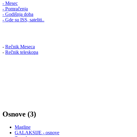
- Mesec
- Pomračenja
- Godišnja doba
- Gde su ISS, sateliti..
-
Rečnik Meseca
-
Rečnik teleskopa
Osnove (3)
Magline
GALAKSIJE - osnove