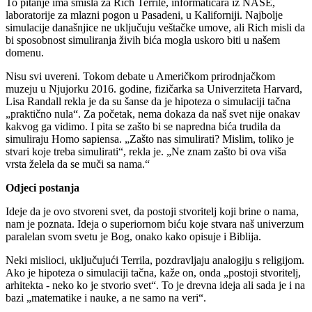
To pitanje ima smisla za Rich Terrile, informatičara iz NASE,
laboratorije za mlazni pogon u Pasadeni, u Kaliforniji. Najbolje
simulacije današnjice ne uključuju veštačke umove, ali Rich misli da
bi sposobnost simuliranja živih bića mogla uskoro biti u našem
domenu.
Nisu svi uvereni. Tokom debate u Američkom prirodnjačkom
muzeju u Njujorku 2016. godine, fizičarka sa Univerziteta Harvard,
Lisa Randall rekla je da su šanse da je hipoteza o simulaciji tačna
„praktično nula“. Za početak, nema dokaza da naš svet nije onakav
kakvog ga vidimo. I pita se zašto bi se napredna bića trudila da
simuliraju Homo sapiensa. „Zašto nas simulirati? Mislim, toliko je
stvari koje treba simulirati“, rekla je. „Ne znam zašto bi ova viša
vrsta želela da se muči sa nama.“
Odjeci postanja
Ideje da je ovo stvoreni svet, da postoji stvoritelj koji brine o nama,
nam je poznata. Ideja o superiornom biću koje stvara naš univerzum
paralelan svom svetu je Bog, onako kako opisuje i Biblija.
Neki mislioci, uključujući Terrila, pozdravljaju analogiju s religijom.
Ako je hipoteza o simulaciji tačna, kaže on, onda „postoji stvoritelj,
arhitekta - neko ko je stvorio svet“. To je drevna ideja ali sada je i na
bazi „matematike i nauke, a ne samo na veri“.