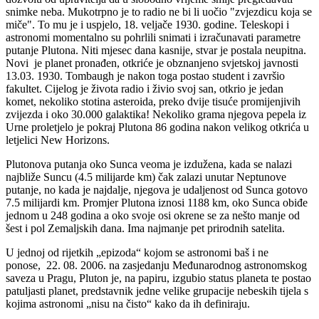
snimke neba. Mukotrpno je to radio ne bi li uočio "zvjezdicu koja se
miče". To mu je i uspjelo, 18. veljače 1930. godine. Teleskopi i
astronomi momentalno su pohrlili snimati i izračunavati parametre
putanje Plutona. Niti mjesec dana kasnije, stvar je postala neupitna.
Novi je planet pronađen, otkriće je obznanjeno svjetskoj javnosti
13.03. 1930. Tombaugh je nakon toga postao student i završio
fakultet. Cijelog je života radio i živio svoj san, otkrio je jedan
komet, nekoliko stotina asteroida, preko dvije tisuće promijenjivih
zvijezda i oko 30.000 galaktika! Nekoliko grama njegova pepela iz
Urne proletjelo je pokraj Plutona 86 godina nakon velikog otkrića u
letjelici New Horizons.
Plutonova putanja oko Sunca veoma je izdužena, kada se nalazi
najbliže Suncu (4.5 milijarde km) čak zalazi unutar Neptunove
putanje, no kada je najdalje, njegova je udaljenost od Sunca gotovo
7.5 milijardi km. Promjer Plutona iznosi 1188 km, oko Sunca obiđe
jednom u 248 godina a oko svoje osi okrene se za nešto manje od
šest i pol Zemaljskih dana. Ima najmanje pet prirodnih satelita.
U jednoj od rijetkih „epizoda“ kojom se astronomi baš i ne
ponose, 22. 08. 2006. na zasjedanju Međunarodnog astronomskog
saveza u Pragu, Pluton je, na papiru, izgubio status planeta te postao
patuljasti planet, predstavnik jedne velike grupacije nebeskih tijela s
kojima astronomi „nisu na čisto“ kako da ih definiraju.