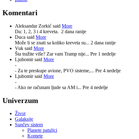
Komentari
Aleksandar Zorkić said
More
Da: 1, 2, 3 i 4 kreveta.
2 dana ranije
Duca said
More
Može li se znati sa koliko kreveta su...
2 dana ranije
Vuk said
More
Šta tražite više? Zar vam Tramp nije...
Pre 1 nedelje
Ljubomir said
More
-
- Za te preskupe avione, PVO sisteme,...
Pre 4 nedelje
Ljubomir said
More
-
- Ako ne računam ljude sa AM i...
Pre 4 nedelje
Univerzum
Život
Galaksije
Sunčev sistem
Planete patuljci
Komete