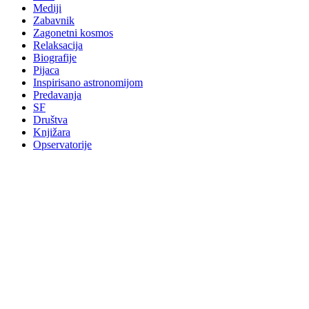
Mediji
Zabavnik
Zagonetni kosmos
Relaksacija
Biografije
Pijaca
Inspirisano astronomijom
Predavanja
SF
Društva
Knjižara
Opservatorije