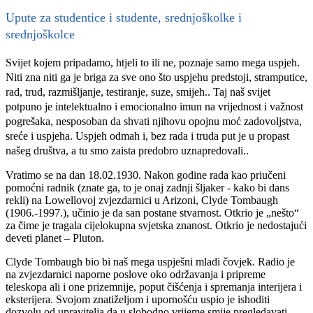
Upute za studentice i studente, srednjoškolke i
srednjoškolce
Svijet kojem pripadamo, htjeli to ili ne, poznaje samo mega uspjeh.
Niti zna niti ga je briga za sve ono što uspjehu predstoji, stramputice,
rad, trud, razmišljanje, testiranje, suze, smijeh.. Taj naš svijet
potpuno je intelektualno i emocionalno imun na vrijednost i važnost
pogrešaka, nesposoban da shvati njihovu opojnu moć zadovoljstva,
sreće i uspjeha. Uspjeh odmah i, bez rada i truda put je u propast
našeg društva, a tu smo zaista predobro uznapredovali..
Vratimo se na dan 18.02.1930. Nakon godine rada kao priučeni
pomoćni radnik (znate ga, to je onaj zadnji šljaker - kako bi dans
rekli) na Lowellovoj zvjezdarnici u Arizoni, Clyde Tombaugh
(1906.-1997.), učinio je da san postane stvarnost. Otkrio je „nešto“
za čime je tragala cijelokupna svjetska znanost. Otkrio je nedostajući
deveti planet – Pluton.
Clyde Tombaugh bio bi naš mega uspješni mladi čovjek. Radio je
na zvjezdarnici naporne poslove oko održavanja i pripreme
teleskopa ali i one prizemnije, poput čišćenja i spremanja interijera i
eksterijera. Svojom znatiželjom i upornošću uspio je ishoditi
dozvolu od upravitelja da u slobodno vrijeme smije pregledavati