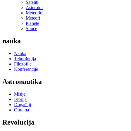
Sateliti
Asteroidi
Meteoriti
Meteori
Planete
Sunce
nauka
Nauka
Tehnologija
Filozofije
Konferencije
Astronautika
Misije
Istorija
Događaji
Oprema
Revolucija