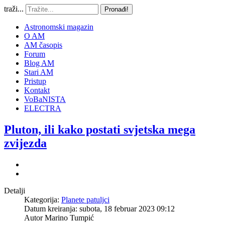
traži...
Pronađi!
Astronomski magazin
O AM
AM časopis
Forum
Blog AM
Stari AM
Pristup
Kontakt
VoBaNISTA
ELECTRA
Pluton, ili kako postati svjetska mega
zvijezda
Detalji
Kategorija:
Planete patuljci
Datum kreiranja: subota, 18 februar 2023 09:12
Autor
Marino Tumpić