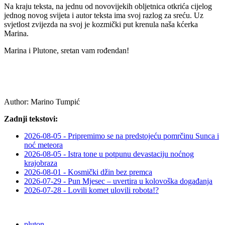
Na kraju teksta, na jednu od novovijekih obljetnica otkrića cijelog
jednog novog svijeta i autor teksta ima svoj razlog za sreću. Uz
svjetlost zvijezda na svoj je kozmički put krenula naša kćerka
Marina.
Marina i Plutone, sretan vam rođendan!
Author:
Marino Tumpić
Zadnji tekstovi:
2026-08-05 - Pripremimo se na predstojeću pomrčinu Sunca i
noć meteora
2026-08-05 - Istra tone u potpunu devastaciju noćnog
krajobraza
2026-08-01 - Kosmički džin bez premca
2026-07-29 - Pun Mjesec – uvertira u kolovoška događanja
2026-07-28 - Lovili komet ulovili robota!?
pluton