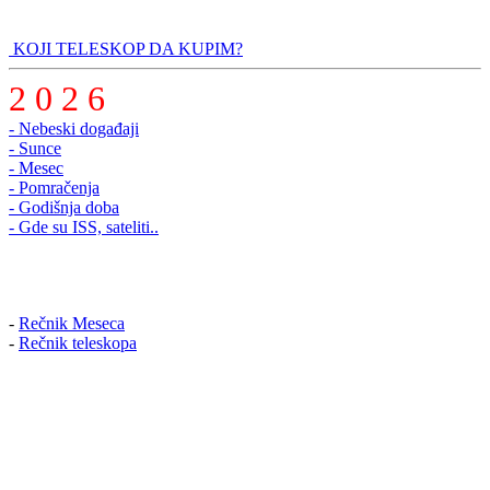
KOJI TELESKOP DA KUPIM?
2 0 2 6
- Nebeski događaji
- Sunce
- Mesec
- Pomračenja
- Godišnja doba
- Gde su ISS, sateliti..
-
Rečnik Meseca
-
Rečnik teleskopa