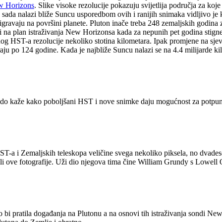
 Horizons
. Slike visoke rezolucije pokazuju svijetlija područja za koje
sada nalazi bliže Suncu usporedbom ovih i ranijih snimaka vidljivo je k
igravaju na površini planete. Pluton inače treba 248 zemaljskih godina 
na plan istraživanja New Horizonsa kada za nepunih pet godina stigne do
vljenog HST-a rezolucije nekoliko stotina kilometara. Ipak promjene na s
raju po 124 godine. Kada je najbliže Suncu nalazi se na 4.4 milijarde ki
do kaže kako poboljšani HST i nove snimke daju mogućnost za potpuno d
-a i Zemaljskih teleskopa veličine svega nekoliko piksela, no dvadeset
li ove fotografije. Uži dio njegova tima čine William Grundy s Lowell O
 bi pratila događanja na Plutonu a na osnovi tih istraživanja sondi Ne