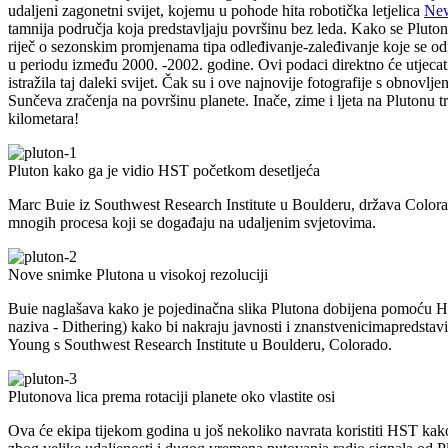
udaljeni zagonetni svijet, kojemu u pohode hita robotička letjelica
New
tamnija područja koja predstavljaju površinu bez leda. Kako se Pluton 
riječ o sezonskim promjenama tipa odleđivanje-zaleđivanje koje se od
u periodu između 2000. -2002. godine. Ovi podaci direktno će utjecati 
istražila taj daleki svijet. Čak su i ove najnovije fotografije s obno
Sunčeva zračenja na površinu planete. Inače, zime i ljeta na Plutonu t
kilometara!
Pluton kako ga je vidio HST početkom desetljeća
Marc Buie iz Southwest Research Institute u Boulderu, država Colora
mnogih procesa koji se događaju na udaljenim svjetovima.
Nove snimke Plutona u visokoj rezoluciji
Buie naglašava kako je pojedinačna slika Plutona dobijena pomoću HST
naziva - Dithering) kako bi nakraju javnosti i znanstvenicimapredstavi
Young s Southwest Research Institute u Boulderu, Colorado.
Plutonova lica prema rotaciji planete oko vlastite osi
Ova će ekipa tijekom godina u još nekoliko navrata koristiti HST kako