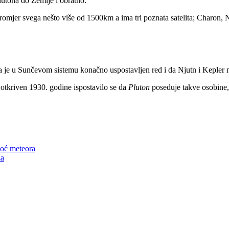
lutona do Zemlje i obratno.
romjer svega nešto više od 1500km a ima tri poznata satelita; Charon, 
da je u Sunčevom sistemu konačno uspostavljen red i da Njutn i Keple
 otkriven 1930. godine ispostavilo se da
Pluton
poseduje takve osobine, 
noć meteora
za