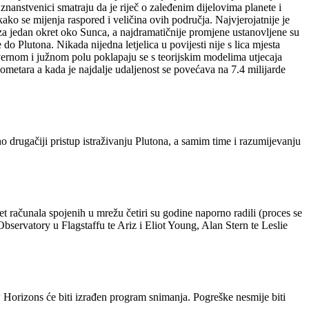
 znanstvenici smatraju da je riječ o zaleđenim dijelovima planete i
ako se mijenja raspored i veličina ovih područja. Najvjerojatnije je
za jedan okret oko Sunca, a najdramatičnije promjene ustanovljene su
 Plutona. Nikada nijedna letjelica u povijesti nije s lica mjesta
jevernom i južnom polu poklapaju se s teorijskim modelima utjecaja
lometara a kada je najdalje udaljenost se povećava na 7.4 milijarde
rugačiji pristup istraživanju Plutona, a samim time i razumijevanju
 računala spojenih u mrežu četiri su godine naporno radili (proces se
bservatory u Flagstaffu te Ariz i Eliot Young, Alan Stern te Leslie
w Horizons će biti izrađen program snimanja. Pogreške nesmije biti