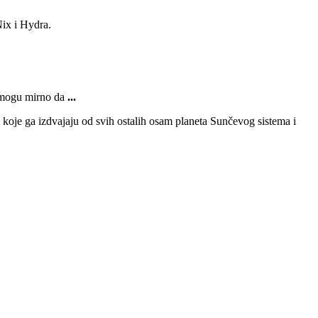
Nix i Hydra.
r mogu mirno da
...
koje ga izdvajaju od svih ostalih osam planeta Sunčevog sistema i