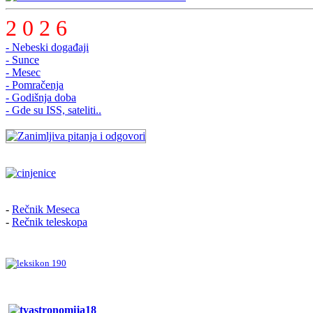
2 0 2 6
- Nebeski događaji
- Sunce
- Mesec
- Pomračenja
- Godišnja doba
- Gde su ISS, sateliti..
-
Rečnik Meseca
-
Rečnik teleskopa