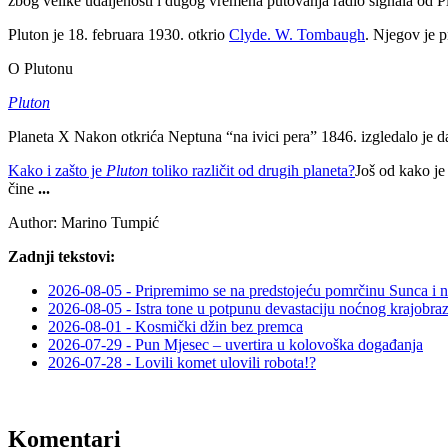
zbog velike udaljenosti i dugog vremena putovanja radio signala od P
Pluton je 18. februara 1930. otkrio
Clyde. W. Tombaugh
. Njegov je p
O Plutonu
Pluton
Planeta X Nakon otkrića Neptuna “na ivici pera” 1846. izgledalo je 
Kako i zašto je
Pluton
toliko različit od drugih planeta?
Još od kako je
čine
...
Author:
Marino Tumpić
Zadnji tekstovi:
2026-08-05 - Pripremimo se na predstojeću pomrčinu Sunca i 
2026-08-05 - Istra tone u potpunu devastaciju noćnog krajobra
2026-08-01 - Kosmički džin bez premca
2026-07-29 - Pun Mjesec – uvertira u kolovoška događanja
2026-07-28 - Lovili komet ulovili robota!?
Komentari