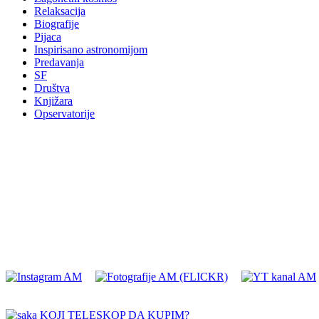
Relaksacija
Biografije
Pijaca
Inspirisano astronomijom
Predavanja
SF
Društva
Knjižara
Opservatorije
KOJI TELESKOP DA KUPIM?