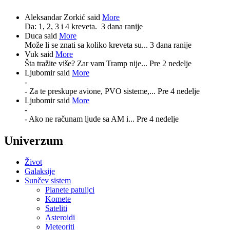
Aleksandar Zorkić said
More
Da: 1, 2, 3 i 4 kreveta.
3 dana ranije
Duca said
More
Može li se znati sa koliko kreveta su...
3 dana ranije
Vuk said
More
Šta tražite više? Zar vam Tramp nije...
Pre 2 nedelje
Ljubomir said
More
-
- Za te preskupe avione, PVO sisteme,...
Pre 4 nedelje
Ljubomir said
More
-
- Ako ne računam ljude sa AM i...
Pre 4 nedelje
Univerzum
Život
Galaksije
Sunčev sistem
Planete patuljci
Komete
Sateliti
Asteroidi
Meteoriti