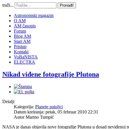
traži...
Pronađi!
Astronomski magazin
O AM
AM časopis
Forum
Blog AM
Stari AM
Pristup
Kontakt
VoBaNISTA
ELECTRA
Nikad viđene fotografije Plutona
Detalji
Kategorija:
Planete patuljci
Datum kreiranja: petak, 05 februar 2010 22:31
Autor
Marino Tumpić
NASA je danas objavila nove fotografije Plutona u dosad neviđenoj r