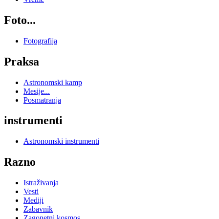
Foto...
Fotografija
Praksa
Astronomski kamp
Mesije...
Posmatranja
instrumenti
Astronomski instrumenti
Razno
Istraživanja
Vesti
Mediji
Zabavnik
Zagonetni kosmos