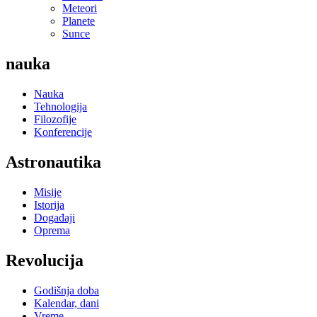
Meteori
Planete
Sunce
nauka
Nauka
Tehnologija
Filozofije
Konferencije
Astronautika
Misije
Istorija
Događaji
Oprema
Revolucija
Godišnja doba
Kalendar, dani
Vreme