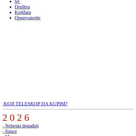
SF
Društva
Knjižara
Opservatorije
KOJI TELESKOP DA KUPIM?
2 0 2 6
- Nebeski događaji
- Sunce