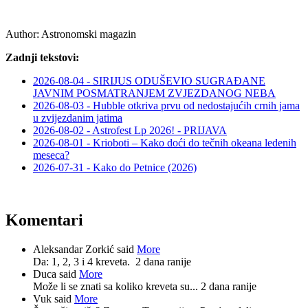
Author:
Astronomski magazin
Zadnji tekstovi:
2026-08-04 - SIRIJUS ODUŠEVIO SUGRAĐANE
JAVNIM POSMATRANJEM ZVJEZDANOG NEBA
2026-08-03 - Hubble otkriva prvu od nedostajućih crnih jama
u zvijezdanim jatima
2026-08-02 - Astrofest Lp 2026! - PRIJAVA
2026-08-01 - Krioboti – Kako doći do tečnih okeana ledenih
meseca?
2026-07-31 - Kako do Petnice (2026)
Komentari
Aleksandar Zorkić said
More
Da: 1, 2, 3 i 4 kreveta.
2 dana ranije
Duca said
More
Može li se znati sa koliko kreveta su...
2 dana ranije
Vuk said
More