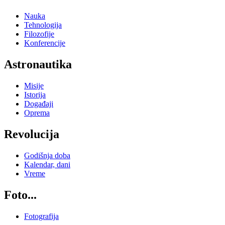
Nauka
Tehnologija
Filozofije
Konferencije
Astronautika
Misije
Istorija
Događaji
Oprema
Revolucija
Godišnja doba
Kalendar, dani
Vreme
Foto...
Fotografija