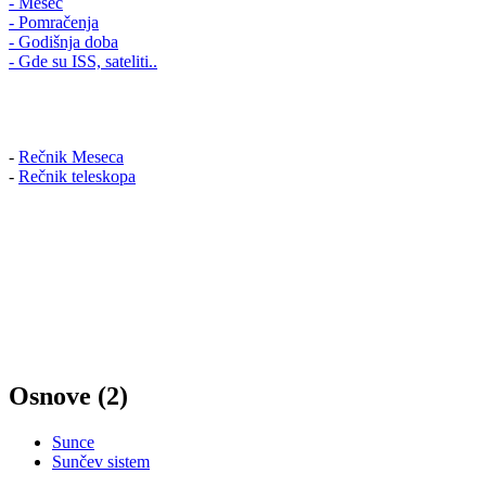
- Mesec
- Pomračenja
- Godišnja doba
- Gde su ISS, sateliti..
-
Rečnik Meseca
-
Rečnik teleskopa
Osnove (2)
Sunce
Sunčev sistem