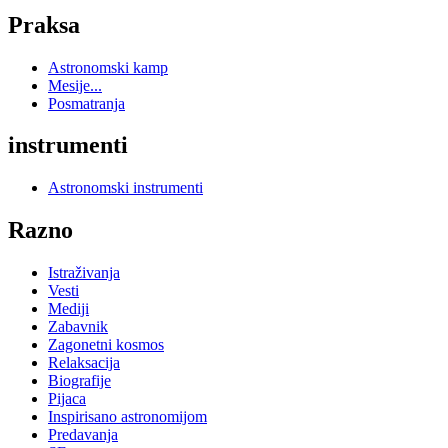
Praksa
Astronomski kamp
Mesije...
Posmatranja
instrumenti
Astronomski instrumenti
Razno
Istraživanja
Vesti
Mediji
Zabavnik
Zagonetni kosmos
Relaksacija
Biografije
Pijaca
Inspirisano astronomijom
Predavanja