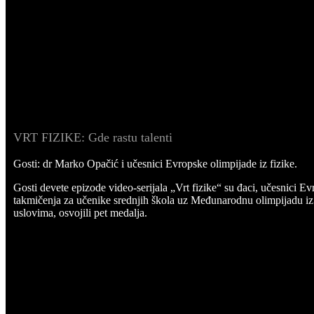
VRT FIZIKE: Gde rastu talenti
Gosti: dr Marko Opačić i učesnici Evropske olimpijade iz fizike.
Gosti devete epizode video-serijala „Vrt fizike“ su đaci, učesnici Evr
takmičenja za učenike srednjih škola uz Međunarodnu olimpijadu iz f
uslovima, osvojili pet medalja.