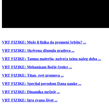
VRT FIZIKE: Može li fizika da promeni Srbiju? ...
VRT FIZIKE: Skrivena džungla gradova ...
VRT FIZIKE: Tamna materija, najveća tajna našeg doba ...
VRT FIZIKE: Mehanizam Božje čestice ...
VRT FIZIKE: Titan, svet gromova ...
VRT FIZIKE: Specijal povodom Dana nauke ...
VRT FIZIKE: Dinamika mržnje ...
VRT FIZIKE: Igra zvana život ...