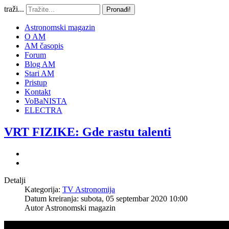
traži...
Pronađi!
Astronomski magazin
O AM
AM časopis
Forum
Blog AM
Stari AM
Pristup
Kontakt
VoBaNISTA
ELECTRA
VRT FIZIKE: Gde rastu talenti
Detalji
Kategorija:
TV Astronomija
Datum kreiranja: subota, 05 septembar 2020 10:00
Autor
Astronomski magazin