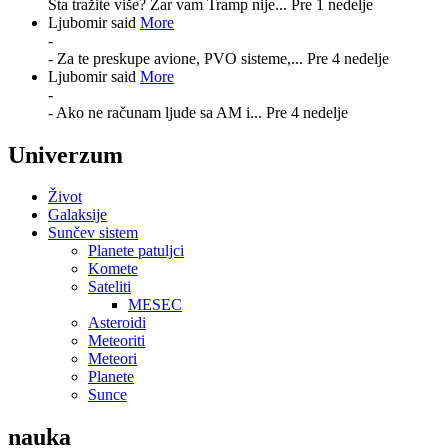
Šta tražite više? Zar vam Tramp nije...
Pre 1 nedelje
Ljubomir said
More
-
- Za te preskupe avione, PVO sisteme,...
Pre 4 nedelje
Ljubomir said
More
-
- Ako ne računam ljude sa AM i...
Pre 4 nedelje
Univerzum
Život
Galaksije
Sunčev sistem
Planete patuljci
Komete
Sateliti
MESEC
Asteroidi
Meteoriti
Meteori
Planete
Sunce
nauka