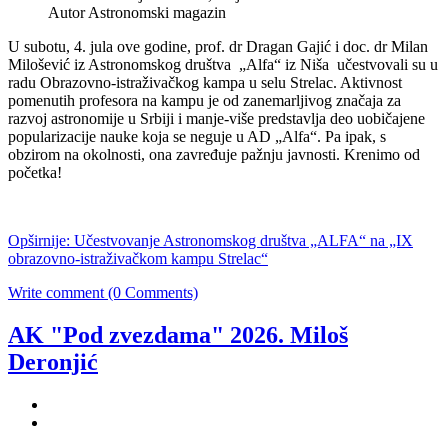
Autor
Astronomski magazin
U subotu, 4. jula ove godine, prof. dr Dragan Gajić i doc. dr Milan
Milošević iz Astronomskog društva „Alfa“ iz Niša učestvovali su u
radu Obrazovno-istraživačkog kampa u selu Strelac. Aktivnost
pomenutih profesora na kampu je od zanemarljivog značaja za
razvoj astronomije u Srbiji i manje-više predstavlja deo uobičajene
popularizacije nauke koja se neguje u AD „Alfa“. Pa ipak, s
obzirom na okolnosti, ona zavređuje pažnju javnosti. Krenimo od
početka!
Opširnije: Učestvovanje Astronomskog društva „ALFA“ na „IX
obrazovno-istraživačkom kampu Strelac“
Write comment (0 Comments)
AK "Pod zvezdama" 2026. Miloš
Deronjić