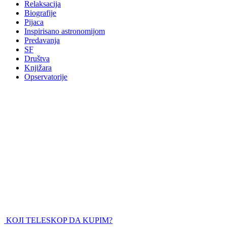
Relaksacija
Biografije
Pijaca
Inspirisano astronomijom
Predavanja
SF
Društva
Knjižara
Opservatorije
KOJI TELESKOP DA KUPIM?