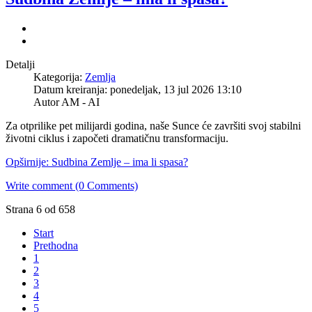
Detalji
Kategorija:
Zemlja
Datum kreiranja: ponedeljak, 13 jul 2026 13:10
Autor
AM - AI
Za otprilike pet milijardi godina, naše Sunce će završiti svoj stabilni
životni ciklus i započeti dramatičnu transformaciju.
Opširnije: Sudbina Zemlje – ima li spasa?
Write comment (0 Comments)
Strana 6 od 658
Start
Prethodna
1
2
3
4
5