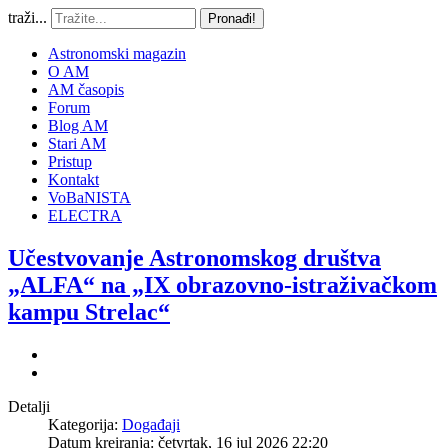
traži...
Pronađi!
Astronomski magazin
O AM
AM časopis
Forum
Blog AM
Stari AM
Pristup
Kontakt
VoBaNISTA
ELECTRA
Učestvovanje Astronomskog društva
„ALFA“ na „IX obrazovno-istraživačkom
kampu Strelac“
Detalji
Kategorija:
Događaji
Datum kreiranja: četvrtak, 16 jul 2026 22:20