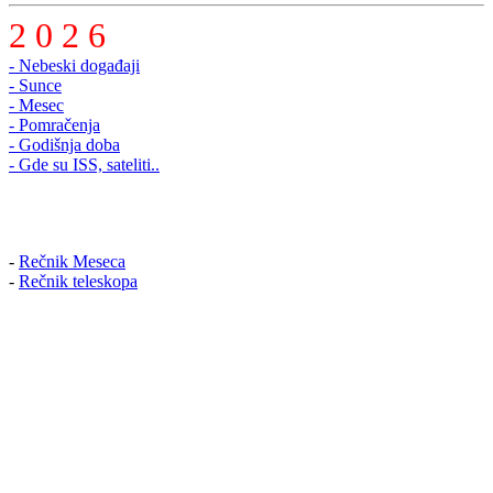
2 0 2 6
- Nebeski događaji
- Sunce
- Mesec
- Pomračenja
- Godišnja doba
- Gde su ISS, sateliti..
-
Rečnik Meseca
-
Rečnik teleskopa