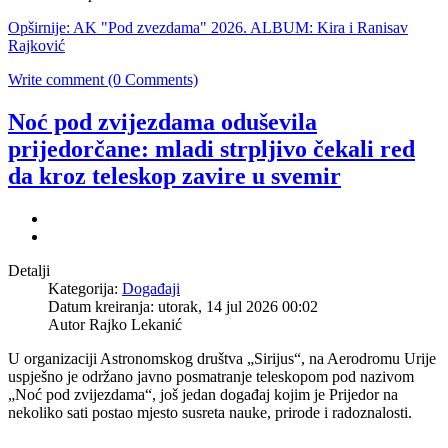
Opširnije: AK "Pod zvezdama" 2026. ALBUM: Kira i Ranisav
Rajković
Write comment (0 Comments)
Noć pod zvijezdama oduševila
prijedorčane: mladi strpljivo čekali red
da kroz teleskop zavire u svemir
Detalji
Kategorija:
Događaji
Datum kreiranja: utorak, 14 jul 2026 00:02
Autor
Rajko Lekanić
U organizaciji Astronomskog društva „Sirijus“, na Aerodromu Urije
uspješno je održano javno posmatranje teleskopom pod nazivom
„Noć pod zvijezdama“, još jedan događaj kojim je Prijedor na
nekoliko sati postao mjesto susreta nauke, prirode i radoznalosti.