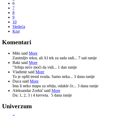
6
7
8
9
10
Sledeća
Kraj
Komentari
Miki said
More
Zanimljiv tekst, ali AI tek za sada radi...
7 sati ranije
Baki said
More
"Srbija neće moći da vidi...
1 dan ranije
Vladimir said
More
To je opšti trend svuda. Samo neka...
3 dana ranije
Duca said
More
Ima li neko mapu za srbiju, odakle će...
3 dana ranije
Aleksandar Zorkić said
More
Da: 1, 2, 3 i 4 kreveta.
5 dana ranije
Univerzum