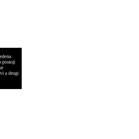
vedena
 postoji
se
vi a drugi