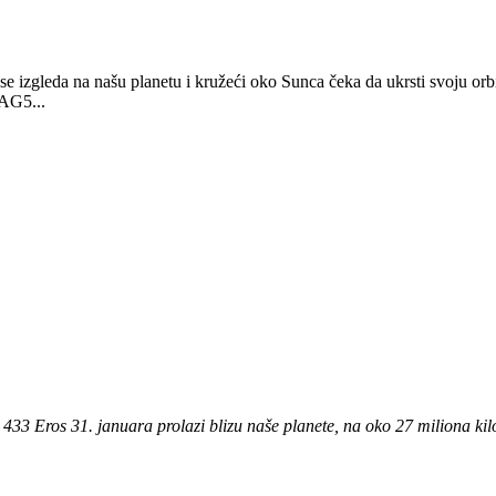
izgleda na našu planetu i kružeći oko Sunca čeka da ukrsti svoju orbit
 AG5...
 433 Eros 31. januara prolazi blizu naše planete, na oko 27 miliona ki