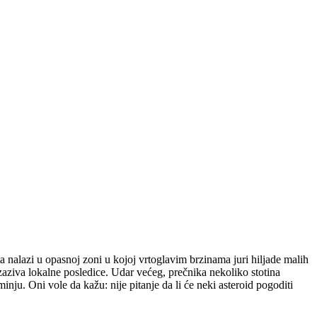
ta nalazi u opasnoj zoni u kojoj vrtoglavim brzinama juri hiljade malih
zaziva lokalne posledice. Udar većeg, prečnika nekoliko stotina
nju. Oni vole da kažu: nije pitanje da li će neki asteroid pogoditi