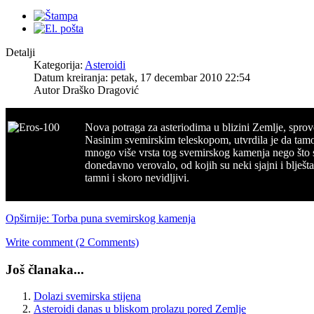
Detalji
Kategorija:
Asteroidi
Datum kreiranja: petak, 17 decembar 2010 22:54
Autor Draško Dragović
Nova potraga za asteriodima u blizini Zemlje, spro
Nasinim svemirskim teleskopom, utvrdila je da tamo
mnogo više vrsta tog svemirskog kamenja nego što 
donedavno verovalo, od kojih su neki sjajni i blješta
tamni i skoro nevidljivi.
Opširnije: Torba puna svemirskog kamenja
Write comment (2 Comments)
Još članaka...
Dolazi svemirska stijena
Asteroidi danas u bliskom prolazu pored Zemlje