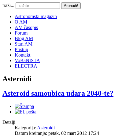
traži...
Pronađi!
Astronomski magazin
O AM
AM časopis
Forum
Blog AM
Stari AM
Pristup
Kontakt
VoBaNISTA
ELECTRA
Asteroidi
Asteroid samoubica udara 2040-te?
Detalji
Kategorija:
Asteroidi
Datum kreiranja: petak, 02 mart 2012 17:24