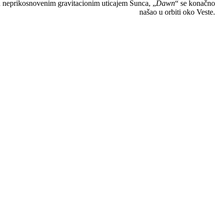
d neprikosnovenim gravitacionim uticajem Sunca, „
Dawn
“ se konačno
našao u orbiti oko Veste.