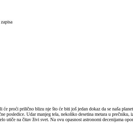
 zapisa
će proći prilično blizu nje što će biti još jedan dokaz da se naša plane
čne posledice. Udar manjeg tela, nekoliko desetina metara u prečniku, i
elo utiče na čitav živi svet. Na ovu opasnost astronomi decenijama opomi