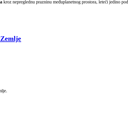
ra
kroz nepreglednu prazninu međuplanetnog prostora, leteći jedino po
u Zemlje
lje.