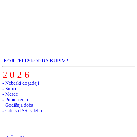
KOJI TELESKOP DA KUPIM?
2 0 2 6
- Nebeski događaji
- Sunce
- Mesec
- Pomračenja
- Godišnja doba
- Gde su ISS, sateliti..