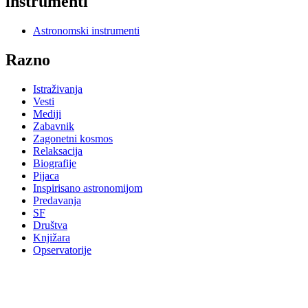
instrumenti
Astronomski instrumenti
Razno
Istraživanja
Vesti
Mediji
Zabavnik
Zagonetni kosmos
Relaksacija
Biografije
Pijaca
Inspirisano astronomijom
Predavanja
SF
Društva
Knjižara
Opservatorije