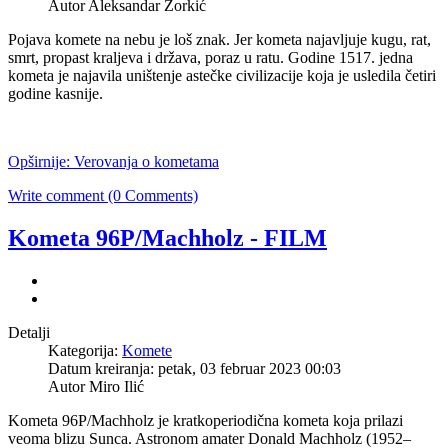
Autor Aleksandar Zorkić
Pojava komete na nebu je loš znak. Jer kometa najavljuje kugu, rat,
smrt, propast kraljeva i država, poraz u ratu. Godine 1517. jedna
kometa je najavila uništenje astečke civilizacije koja je usledila četiri
godine kasnije.
Opširnije: Verovanja o kometama
Write comment (0 Comments)
Kometa 96P/Machholz - FILM
Detalji
Kategorija:
Komete
Datum kreiranja: petak, 03 februar 2023 00:03
Autor Miro Ilić
Kometa 96P/Machholz je kratkoperiodična kometa koja prilazi
veoma blizu Sunca. Astronom amater Donald Machholz (1952–