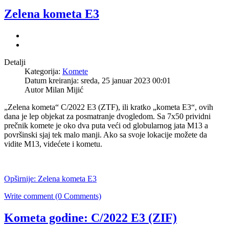
Zelena kometa E3
Detalji
Kategorija:
Komete
Datum kreiranja: sreda, 25 januar 2023 00:01
Autor Milan Mijić
„Zelena kometa“ C/2022 E3 (ZTF), ili kratko „kometa E3“, ovih
dana je lep objekat za posmatranje dvogledom. Sa 7x50 prividni
prečnik komete je oko dva puta veći od globularnog jata M13 a
površinski sjaj tek malo manji. Ako sa svoje lokacije možete da
vidite M13, videćete i kometu.
Opširnije: Zelena kometa E3
Write comment (0 Comments)
Kometa godine: C/2022 E3 (ZIF)