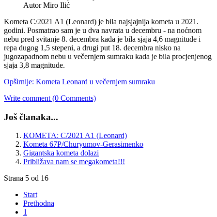
Autor Miro Ilić
Kometa C/2021 A1 (Leonard) je bila najsjajnija kometa u 2021.
godini. Posmatrao sam je u dva navrata u decembru - na noćnom
nebu pred svitanje 8. decembra kada je bila sjaja 4,6 magnitude i
repa dugog 1,5 stepeni, a drugi put 18. decembra nisko na
jugozapadnom nebu u večernjem sumraku kada je bila procjenjenog
sjaja 3,8 magnitude.
Opširnije: Kometa Leonard u večernjem sumraku
Write comment (0 Comments)
Još članaka...
KOMETA: C/2021 A1 (Leonard)
Kometa 67P/Churyumov-Gerasimenko
Gigantska kometa dolazi
Približava nam se megakometa!!!
Strana 5 od 16
Start
Prethodna
1