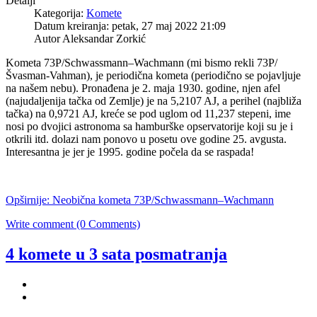
Detalji
Kategorija:
Komete
Datum kreiranja: petak, 27 maj 2022 21:09
Autor Aleksandar Zorkić
Kometa 73P/Schwassmann–Wachmann (mi bismo rekli 73P/
Švasman-Vahman), je periodična kometa (periodično se pojavljuje
na našem nebu). Pronađena je 2. maja 1930. godine, njen afel
(najudaljenija tačka od Zemlje) je na 5,2107 AJ, a perihel (najbliža
tačka) na 0,9721 AJ, kreće se pod uglom od 11,237 stepeni, ime
nosi po dvojici astronoma sa hamburške opservatorije koji su je i
otkrili itd. dolazi nam ponovo u posetu ove godine 25. avgusta.
Interesantna je jer je 1995. godine počela da se raspada!
Opširnije: Neobična kometa 73P/Schwassmann–Wachmann
Write comment (0 Comments)
4 komete u 3 sata posmatranja