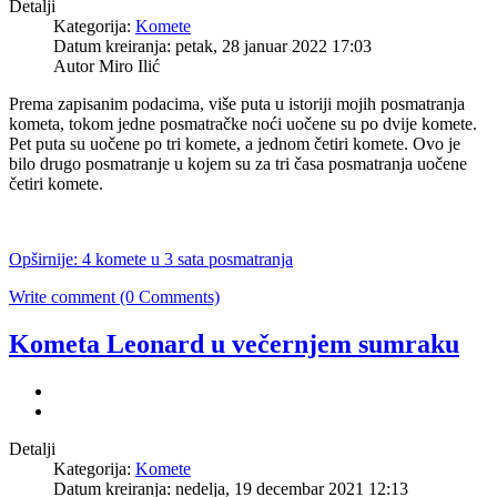
Detalji
Kategorija:
Komete
Datum kreiranja: petak, 28 januar 2022 17:03
Autor Miro Ilić
Prema zapisanim podacima, više puta u istoriji mojih posmatranja
kometa, tokom jedne posmatračke noći uočene su po dvije komete.
Pet puta su uočene po tri komete, a jednom četiri komete. Ovo je
bilo drugo posmatranje u kojem su za tri časa posmatranja uočene
četiri komete.
Opširnije: 4 komete u 3 sata posmatranja
Write comment (0 Comments)
Kometa Leonard u večernjem sumraku
Detalji
Kategorija:
Komete
Datum kreiranja: nedelja, 19 decembar 2021 12:13