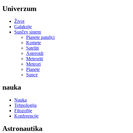
Univerzum
Život
Galaksije
Sunčev sistem
Planete patuljci
Komete
Sateliti
Asteroidi
Meteoriti
Meteori
Planete
Sunce
nauka
Nauka
Tehnologija
Filozofije
Konferencije
Astronautika