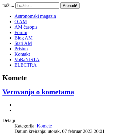
traži...
Pronađi!
Astronomski magazin
O AM
AM časopis
Forum
Blog AM
Stari AM
Pristup
Kontakt
VoBaNISTA
ELECTRA
Komete
Verovanja o kometama
Detalji
Kategorija:
Komete
Datum kreiranja: utorak, 07 februar 2023 20:01