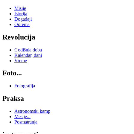
Misije
Istorija
Događaji
Oprema
Revolucija
Godišnja doba
Kalendar, dani
Vreme
Foto...
Fotografija
Praksa
Astronomski kamp
Mesije...
Posmatranja