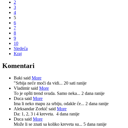
2
3
4
5
6
7
8
9
10
Sledeća
Kraj
Komentari
Baki said
More
"Srbija neće moći da vidi...
20 sati ranije
Vladimir said
More
To je opšti trend svuda. Samo neka...
2 dana ranije
Duca said
More
Ima li neko mapu za srbiju, odakle će...
2 dana ranije
Aleksandar Zorkić said
More
Da: 1, 2, 3 i 4 kreveta.
4 dana ranije
Duca said
More
Može li se znati sa koliko kreveta su...
5 dana ranije