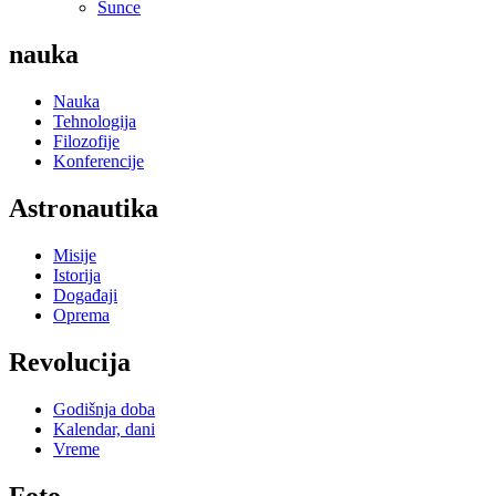
Sunce
nauka
Nauka
Tehnologija
Filozofije
Konferencije
Astronautika
Misije
Istorija
Događaji
Oprema
Revolucija
Godišnja doba
Kalendar, dani
Vreme
Foto...