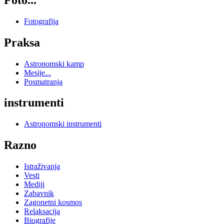
Fotografija
Praksa
Astronomski kamp
Mesije...
Posmatranja
instrumenti
Astronomski instrumenti
Razno
Istraživanja
Vesti
Mediji
Zabavnik
Zagonetni kosmos
Relaksacija
Biografije