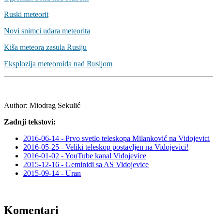
Ruski meteorit
Novi snimci udara meteorita
Kiša meteora zasula Rusiju
Eksplozija meteoroida nad Rusijom
Author:
Miodrag Sekulić
Zadnji tekstovi:
2016-06-14 - Prvo svetlo teleskopa Milanković na Vidojevici
2016-05-25 - Veliki teleskop postavljen na Vidojevici!
2016-01-02 - YouTube kanal Vidojevice
2015-12-16 - Geminidi sa AS Vidojevice
2015-09-14 - Uran
Komentari