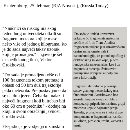
Ekaterinburg, 25. februar, (RIA Novosti), (Russia Today)
"Naučnici sa ruskog uralskog
federalnog univerziteta otkrili su
Do sada je uralski univerzitet
fragment meteora koji je mase
prikupio 53 fragmenata meteorita
veličine od 1 do 7 cm. Analiza
nešto više od jednog kilograma, što
fragmenata radjena je u istraživačkom
je do sada najveći takav uzorak
centru za nanomaterijale i
koji je pronadjen." ' izjavio je šef
nanotehnologije, uz pomoć optičkog i
ekspedicionog tima, Viktor
elektronskog mikroskopa, putem
Grokhovski.
rendgenske mikroanalize, kao i uz
magnetska merenja. Svim ovim
postupcima dobijene su potpuno
"Do sada je pronadjeno više od
nove informacije.
100 fragmenata tokom pretrage u
oblasti od 50 km duž trajektorije
Fragmenti definitivno prikazuju
pada meteorita. Pretpostavljamo da
sastav glavnog meteoritskog tela.
Ono može biti klasifikovano kao
se na dnu jezera Čebarkul nalazi i
aeorolit, koji po svojoj strukturi i
najveći fragment koji bi trebao biti
kompoziciji pripada hondritima, grupi
oko 60 cm u prečniku" - dodaje na
meteorita koja je najzastupljenija.
kraju u svom obraćanju javnosti
Takodje, pronadjene su i neke druge
Grokhovski.
komponente u fragmentima, kao što
su: olivin, piroksen, troilit, kamacit i
taenit.
Ekspidicija je vodjenja u zimskim