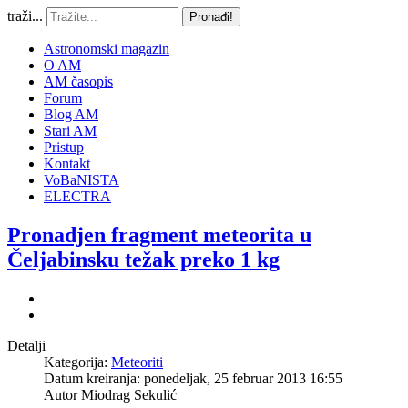
traži...
Pronađi!
Astronomski magazin
O AM
AM časopis
Forum
Blog AM
Stari AM
Pristup
Kontakt
VoBaNISTA
ELECTRA
Pronadjen fragment meteorita u
Čeljabinsku težak preko 1 kg
Detalji
Kategorija:
Meteoriti
Datum kreiranja: ponedeljak, 25 februar 2013 16:55
Autor
Miodrag Sekulić