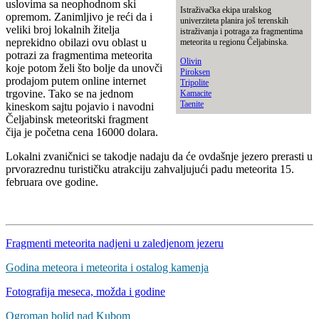
uslovima sa neophodnom ski
Istraživačka ekipa uralskog
opremom. Zanimljivo je reći da i
univerziteta planira još terenskih
veliki broj lokalnih žitelja
istraživanja i potraga za fragmentima
neprekidno obilazi ovu oblast u
meteorita u regionu Čeljabinska.
potrazi za fragmentima meteorita
Olivin
koje potom želi što bolje da unovči
Piroksen
prodajom putem online internet
Tripolite
trgovine. Tako se na jednom
Kamacite
Taenite
kineskom sajtu pojavio i navodni
Čeljabinsk meteoritski fragment
čija je početna cena 16000 dolara.
Lokalni zvaničnici se takodje nadaju da će ovdašnje jezero prerasti u
prvorazrednu turističku atrakciju zahvaljujući padu meteorita 15.
februara ove godine.
Fragmenti meteorita nadjeni u zaledjenom jezeru
Godina meteora i meteorita i ostalog kamenja
Fotografija meseca, možda i godine
Ogroman bolid nad Kubom