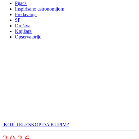
Pijaca
Inspirisano astronomijom
Predavanja
SF
Društva
Knjižara
Opservatorije
KOJI TELESKOP DA KUPIM?
2 0 2 6