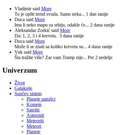
Vladimir said
More
To je opšti trend svuda. Samo neka...
1 dan ranije
Duca said
More
Ima li neko mapu za srbiju, odakle će...
2 dana ranije
Aleksandar Zorkić said
More
Da: 1, 2, 3 i 4 kreveta.
3 dana ranije
Duca said
More
Može li se znati sa koliko kreveta su...
4 dana ranije
Vuk said
More
Šta tražite više? Zar vam Tramp nije...
Pre 2 nedelje
Univerzum
Život
Galaksije
Sunčev sistem
Planete patuljci
Komete
Sateliti
Asteroidi
Meteoriti
Meteori
Planete