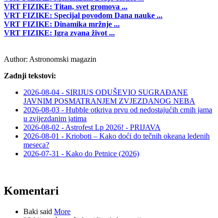
VRT FIZIKE: Titan, svet gromova ...
VRT FIZIKE: Specijal povodom Dana nauke ...
VRT FIZIKE: Dinamika mržnje ...
VRT FIZIKE: Igra zvana život ...
Author:
Astronomski magazin
Zadnji tekstovi:
2026-08-04 - SIRIJUS ODUŠEVIO SUGRAĐANE
JAVNIM POSMATRANJEM ZVJEZDANOG NEBA
2026-08-03 - Hubble otkriva prvu od nedostajućih crnih jama
u zvijezdanim jatima
2026-08-02 - Astrofest Lp 2026! - PRIJAVA
2026-08-01 - Krioboti – Kako doći do tečnih okeana ledenih
meseca?
2026-07-31 - Kako do Petnice (2026)
Komentari
Baki said
More