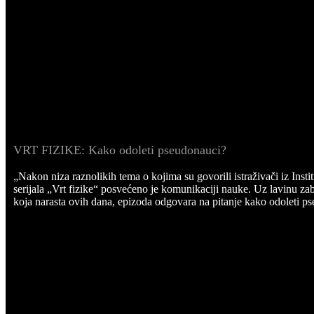
VRT FIZIKE: Kako odoleti pseudonauci?
„Nakon niza raznolikih tema o kojima su govorili istraživači iz Insti
serijala „Vrt fizike“ posvećeno je komunikaciji nauke. Uz lavinu za
koja narasta ovih dana, epizoda odgovara na pitanje kako odoleti p