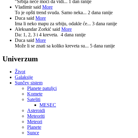
"Srbija neće moći da vidi...
1 dan ranije
Vladimir said
More
To je opšti trend svuda. Samo neka...
2 dana ranije
Duca said
More
Ima li neko mapu za srbiju, odakle će...
3 dana ranije
Aleksandar Zorkić said
More
Da: 1, 2, 3 i 4 kreveta.
4 dana ranije
Duca said
More
Može li se znati sa koliko kreveta su...
5 dana ranije
Univerzum
Život
Galaksije
Sunčev sistem
Planete patuljci
Komete
Sateliti
MESEC
Asteroidi
Meteoriti
Meteori
Planete
Sunce