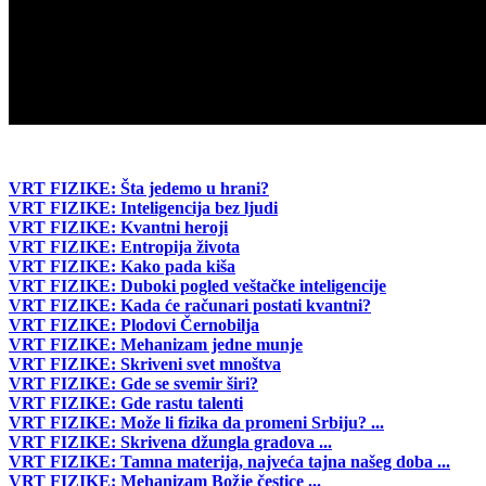
VRT FIZIKE: Šta jedemo u hrani?
VRT FIZIKE: Inteligencija bez ljudi
VRT FIZIKE: Kvantni heroji
VRT FIZIKE: Entropija života
VRT FIZIKE: Kako pada kiša
VRT FIZIKE: Duboki pogled veštačke inteligencije
VRT FIZIKE: Kada će računari postati kvantni?
VRT FIZIKE: Plodovi Černobilja
VRT FIZIKE: Mehanizam jedne munje
VRT FIZIKE: Skriveni svet mnoštva
VRT FIZIKE: Gde se svemir širi?
VRT FIZIKE: Gde rastu talenti
VRT FIZIKE: Može li fizika da promeni Srbiju? ...
VRT FIZIKE: Skrivena džungla gradova ...
VRT FIZIKE: Tamna materija, najveća tajna našeg doba ...
VRT FIZIKE: Mehanizam Božje čestice ...