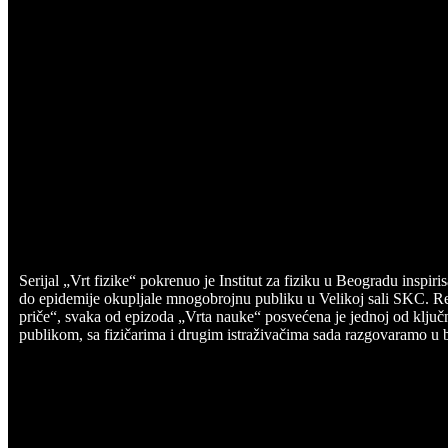
Serijal „Vrt fizike“ pokrenuo je Institut za fiziku u Beogradu inspi
do epidemije okupljale mnogobrojnu publiku u Velikoj sali SKC. Re
priče“, svaka od epizoda „Vrta nauke“ posvećena je jednoj od klju
publikom, sa fizičarima i drugim istraživačima sada razgovaramo u 