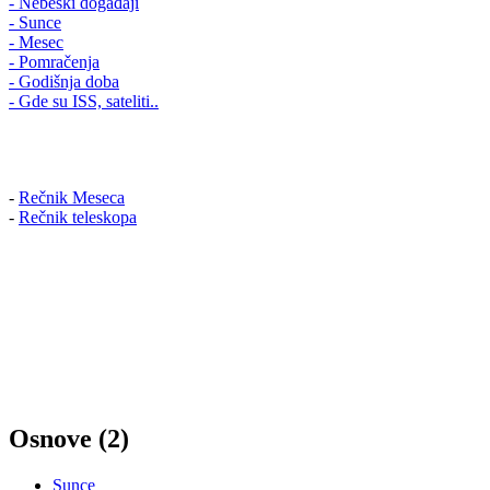
- Nebeski događaji
- Sunce
- Mesec
- Pomračenja
- Godišnja doba
- Gde su ISS, sateliti..
-
Rečnik Meseca
-
Rečnik teleskopa
Osnove (2)
Sunce