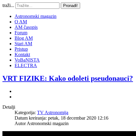
traži...
Pronađi!
Astronomski magazin
O AM
AM časopis
Forum
Blog AM
Stari AM
Pristup
Kontakt
VoBaNISTA
ELECTRA
VRT FIZIKE: Kako odoleti pseudonauci?
Detalji
Kategorija:
TV Astronomija
Datum kreiranja: petak, 18 decembar 2020 12:16
Autor
Astronomski magazin