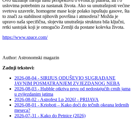
Ovo saznanje menja našu perspektivu o evoluciji planeta, ali i o
uslovima potrebnim za nastanak života. Ako su unutrašnjosti većine
svetova uzavrele, homogene mase koje polako ispuštaju gasove, šta
to znači za stabilnost njihovih površina i atmosfera? Možda je
upravo naša specifična, slojevita unutrašnja struktura bila ključni,
retki sastojak koji je omogućio Zemlji da postane kolevka života.
https://www.space.com/
Author:
Astronomski magazin
Zadnji tekstovi:
2026-08-04 - SIRIJUS ODUŠEVIO SUGRAĐANE
JAVNIM POSMATRANJEM ZVJEZDANOG NEBA
2026-08-03 - Hubble otkriva prvu od nedostajućih crnih jama
u zvijezdanim jatima
2026-08-02 - Astrofest Lp 2026! - PRIJAVA
2026-08-01 - Krioboti – Kako doći do tečnih okeana ledenih
meseca?
2026-07-31 - Kako do Petnice (2026)