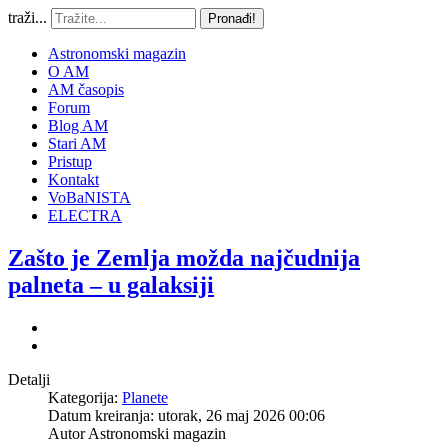
traži...
Pronađi!
Astronomski magazin
O AM
AM časopis
Forum
Blog AM
Stari AM
Pristup
Kontakt
VoBaNISTA
ELECTRA
Zašto je Zemlja možda najčudnija
palneta – u galaksiji
Detalji
Kategorija:
Planete
Datum kreiranja: utorak, 26 maj 2026 00:06
Autor
Astronomski magazin