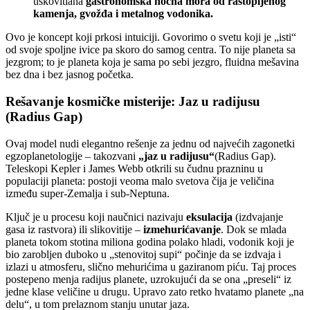
uskovitlana
gastronomska noćna mora od rastopljenog
kamenja, gvožđa i metalnog vodonika.
Ovo je koncept koji prkosi intuiciji. Govorimo o svetu koji je „isti“
od svoje spoljne ivice pa skoro do samog centra. To nije planeta sa
jezgrom; to je planeta koja je sama po sebi jezgro, fluidna mešavina
bez dna i bez jasnog početka.
Rešavanje kosmičke misterije: Jaz u radijusu
(Radius Gap)
Ovaj model nudi elegantno rešenje za jednu od najvećih zagonetki
egzoplanetologije – takozvani
„jaz u radijusu“
(Radius Gap).
Teleskopi Kepler i James Webb otkrili su čudnu prazninu u
populaciji planeta: postoji veoma malo svetova čija je veličina
između super-Zemalja i sub-Neptuna.
Ključ je u procesu koji naučnici nazivaju
eksulacija
(izdvajanje
gasa iz rastvora) ili slikovitije –
izmehurićavanje
. Dok se mlada
planeta tokom stotina miliona godina polako hladi, vodonik koji je
bio zarobljen duboko u „stenovitoj supi“ počinje da se izdvaja i
izlazi u atmosferu, slično mehurićima u gaziranom piću. Taj proces
postepeno menja radijus planete, uzrokujući da se ona „preseli“ iz
jedne klase veličine u drugu. Upravo zato retko hvatamo planete „na
delu“, u tom prelaznom stanju unutar jaza.