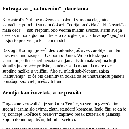
Potraga za „naduvenim“ planetama
Kao astrofizičari, ne možemo se osloniti samo na elegantne
jednačine; potrebni su nam dokazi. Teorija predviđa da bi „kosmička
mala deca“ – sub-Neptuni oko veoma mladih zvezda, starih svega
desetak miliona godina – trebalo da izgledaju „naduvenije“ (
puffier
)
nego što predviđaju klasični modeli.
Razlog? Kod njih je veći deo vodonika još uvek zarobljen unutar
mešovite unutrašnjosti. Uz pomoć James Webb teleskopa i
laboratorijskih eksperimenata sa dijamantskim nakovnjima koji
simuliraju drobeće pritiske, naučnici sada mogu da mere ove
suptilne razlike u veličini. Ako su mladi sub-Neptuni zaista
„naduveniji“, to će biti definitivan dokaz da se unutrašnjosti planeta
ponašaju kao vreli, mešoviti fluidi.
Zemlja kao izuzetak, a ne pravilo
Dugo smo verovali da je struktura Zemlje, sa svojim gvozdenim
srcem i jasnim slojevima, zlatni standard kosmosa. Ipak, čini se da je
taj koncept „koštice u breskvi“ zapravo redak izuzetak u galaksiji
kojom dominiraju tečni, hibridni svetovi.