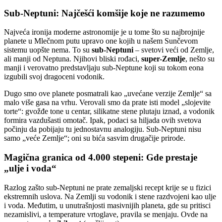
Sub-Neptuni: Najčešći komšije koje ne razumemo
Najveća ironija moderne astronomije je u tome što su najbrojnije
planete u Mlečnom putu upravo one kojih u našem Sunčevom
sistemu uopšte nema. To su
sub-Neptuni
– svetovi veći od Zemlje,
ali manji od Neptuna. Njihovi bliski rođaci,
super-Zemlje
, nešto su
manji i verovatno predstavljaju sub-Neptune koji su tokom eona
izgubili svoj dragoceni vodonik.
Dugo smo ove planete posmatrali kao „uvećane verzije Zemlje“ sa
malo više gasa na vrhu. Verovali smo da prate isti model „slojevite
torte“: gvožđe tone u centar, silikatne stene plutaju iznad, a vodonik
formira vazdušasti omotač. Ipak, podaci sa hiljada ovih svetova
počinju da pobijaju tu jednostavnu analogiju. Sub-Neptuni nisu
samo „veće Zemlje“; oni su bića sasvim drugačije prirode.
Magična granica od 4.000 stepeni: Gde prestaje
„ulje i voda“
Razlog zašto sub-Neptuni ne prate zemaljski recept krije se u fizici
ekstremnih uslova. Na Zemlji su vodonik i stene razdvojeni kao ulje
i voda. Međutim, u unutrašnjosti masivnijih planeta, gde su pritisci
nezamislivi, a temperature vrtoglave, pravila se menjaju. Ovde na