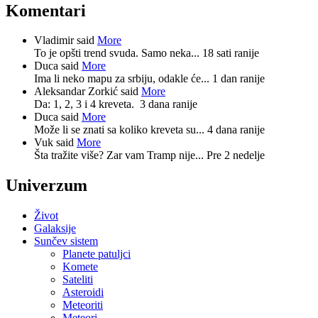
Komentari
Vladimir said
More
To je opšti trend svuda. Samo neka...
18 sati ranije
Duca said
More
Ima li neko mapu za srbiju, odakle će...
1 dan ranije
Aleksandar Zorkić said
More
Da: 1, 2, 3 i 4 kreveta.
3 dana ranije
Duca said
More
Može li se znati sa koliko kreveta su...
4 dana ranije
Vuk said
More
Šta tražite više? Zar vam Tramp nije...
Pre 2 nedelje
Univerzum
Život
Galaksije
Sunčev sistem
Planete patuljci
Komete
Sateliti
Asteroidi
Meteoriti
Meteori