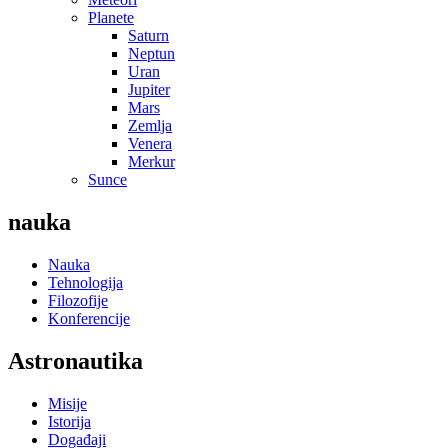
Planete
Saturn
Neptun
Uran
Jupiter
Mars
Zemlja
Venera
Merkur
Sunce
nauka
Nauka
Tehnologija
Filozofije
Konferencije
Astronautika
Misije
Istorija
Događaji