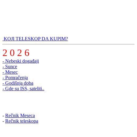
KOJI TELESKOP DA KUPIM?
2 0 2 6
- Nebeski događaji
- Sunce
- Mesec
- Pomračenja
- Godišnja doba
- Gde su ISS, sateliti..
-
Rečnik Meseca
-
Rečnik teleskopa