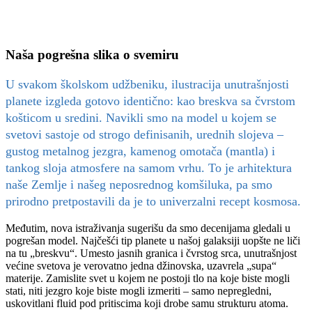
Naša pogrešna slika o svemiru
U svakom školskom udžbeniku, ilustracija unutrašnjosti
planete izgleda gotovo identično: kao breskva sa čvrstom
košticom u sredini. Navikli smo na model u kojem se
svetovi sastoje od strogo definisanih, urednih slojeva –
gustog metalnog jezgra, kamenog omotača (mantla) i
tankog sloja atmosfere na samom vrhu. To je arhitektura
naše Zemlje i našeg neposrednog komšiluka, pa smo
prirodno pretpostavili da je to univerzalni recept kosmosa.
Međutim, nova istraživanja sugerišu da smo decenijama gledali u
pogrešan model. Najčešći tip planete u našoj galaksiji uopšte ne liči
na tu „breskvu“. Umesto jasnih granica i čvrstog srca, unutrašnjost
većine svetova je verovatno jedna džinovska, uzavrela „supa“
materije. Zamislite svet u kojem ne postoji tlo na koje biste mogli
stati, niti jezgro koje biste mogli izmeriti – samo nepregledni,
uskovitlani fluid pod pritiscima koji drobe samu strukturu atoma.