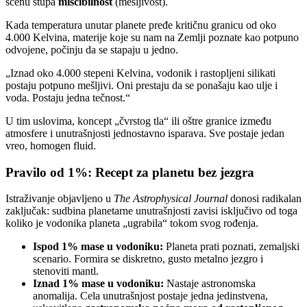
scenu stupa
miscibilnost
(mešljivost).
Kada temperatura unutar planete pređe kritičnu granicu od oko
4.000 Kelvina, materije koje su nam na Zemlji poznate kao potpuno
odvojene, počinju da se stapaju u jedno.
„Iznad oko 4.000 stepeni Kelvina, vodonik i rastopljeni silikati
postaju potpuno mešljivi. Oni prestaju da se ponašaju kao ulje i
voda. Postaju jedna tečnost.“
U tim uslovima, koncept „čvrstog tla“ ili oštre granice između
atmosfere i unutrašnjosti jednostavno isparava. Sve postaje jedan
vreo, homogen fluid.
Pravilo od 1%: Recept za planetu bez jezgra
Istraživanje objavljeno u
The Astrophysical Journal
donosi radikalan
zaključak: sudbina planetarne unutrašnjosti zavisi isključivo od toga
koliko je vodonika planeta „ugrabila“ tokom svog rođenja.
Ispod 1% mase u vodoniku:
Planeta prati poznati, zemaljski
scenario. Formira se diskretno, gusto metalno jezgro i
stenoviti mantl.
Iznad 1% mase u vodoniku:
Nastaje astronomska
anomalija. Cela unutrašnjost postaje jedna jedinstvena,