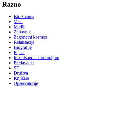
Razno
Istraživanja
Vesti
Mediji
Zabavnik
Zagonetni kosmos
Relaksacija
Biografije
Pijaca
Inspirisano astronomijom
Predavanja
SF
Društva
Knjižara
Opservatorije