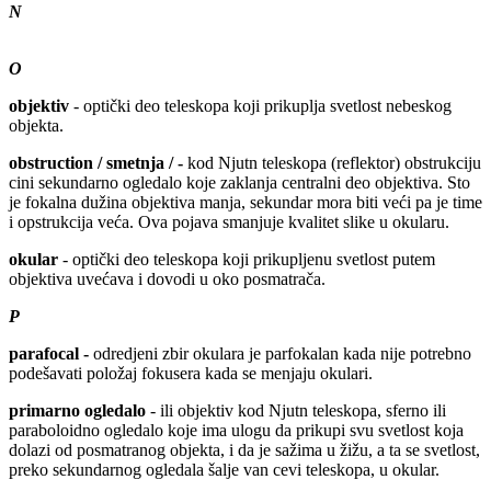
N
O
objektiv
- optički deo teleskopa koji prikuplja svetlost nebeskog
objekta.
obstruction / smetnja / -
kod Njutn teleskopa (reflektor) obstrukciju
cini sekundarno ogledalo koje zaklanja centralni deo objektiva. Sto
je fokalna dužina objektiva manja, sekundar mora biti veći pa je time
i opstrukcija veća. Ova pojava smanjuje kvalitet slike u okularu.
okular
- optički deo teleskopa koji prikupljenu svetlost putem
objektiva uvećava i dovodi u oko posmatrača.
P
parafocal -
odredjeni zbir okulara je parfokalan kada nije potrebno
podešavati položaj fokusera kada se menjaju okulari.
primarno ogledalo
- ili objektiv kod Njutn teleskopa, sferno ili
paraboloidno ogledalo koje ima ulogu da prikupi svu svetlost koja
dolazi od posmatranog objekta, i da je sažima u žižu, a ta se svetlost,
preko sekundarnog ogledala šalje van cevi teleskopa, u okular.