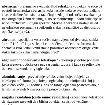
aberacija
- prelamanje svetlosti. Kod refraktora (objektiv je sočivo)
postoji
hromatska aberacija
koja nastaje kada se svetlost različite
talasne dužine fokusira na različitoj razdaljini od sočiva (svaka boja
ima drugačiju žižnu daljinu), a sto se manifestuje u vidu slike čije se
ivice "razlivaju" u dugin spektar.
Sferna aberacija
nastaje usled
nejednakog prelamanja svetlosnih zraka na različitoj udaljenosti od
optičke ose (crtež).
ahromat
- specijalna vrsta sočiva napravljena od dve vrste stakla
"kron" i "flint" koja se lepe i cine sočivo, pri čemu se hromatska
aberacija kroz jednu vrstu stakla poništava aberacijom druge vrste
stakla tako da slika nema "dugin oreol"
alignment / podešavanje teleskopa / -
teleskop je dobro podešen
kada njegova optička osa pada u centar tubusa, i kada se reflektuje
od centra sekundarnog ogledala.
aluminiziranje
- prevlačenje refleksivnim slojem objektiva
teleskopa reflektora (objektiv je ogledalo). aluminijumski sloj je
praktično večit (30 godina), dok se ranije ogledalo posrebravalo, a
taj sloj se svakih 6 meseci mora ponovo obnavljati.
angular resolution (cesto samo: resolution) -
sposobnost teleskopa
da vizuelno razdvoji dva bliska objekta. Zavisi od veličine