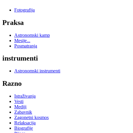
Fotografija
Praksa
Astronomski kamp
Mesije...
Posmatranja
instrumenti
Astronomski instrumenti
Razno
Istraživanja
Vesti
Mediji
Zabavnik
Zagonetni kosmos
Relaksacija
Biografije