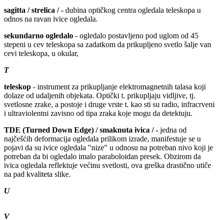
sagitta / strelica / -
dubina optičkog centra ogledala teleskopa u
odnos na ravan ivice ogledala.
sekundarno
ogledalo
- ogledalo postavljeno pod uglom od 45
stepeni u cev teleskopa sa zadatkom da prikupljeno svetlo šalje van
cevi teleskopa, u okular,
T
teleskop
- instrument za prikupljanje elektromagnetnih talasa koji
dolaze od udaljenih objekata. Optički t. prikupljaju vidljive, tj.
svetlosne zrake, a postoje i druge vrste t. kao sti su radio, infracrveni
i ultraviolentni zavisno od tipa zraka koje mogu da detektuju.
TDE (Turned Down Edge) / smaknuta ivica / -
jedna od
najčešćih deformacija ogledala prilikom izrade, manifestuje se u
pojavi da su ivice ogledala "nize" u odnosu na potreban nivo koji je
potreban da bi ogledalo imalo paraboloidan presek. Obzirom da
ivica ogledala reflektuje većinu svetlosti, ova greška drastično utiče
na pad kvaliteta slike.
U
V