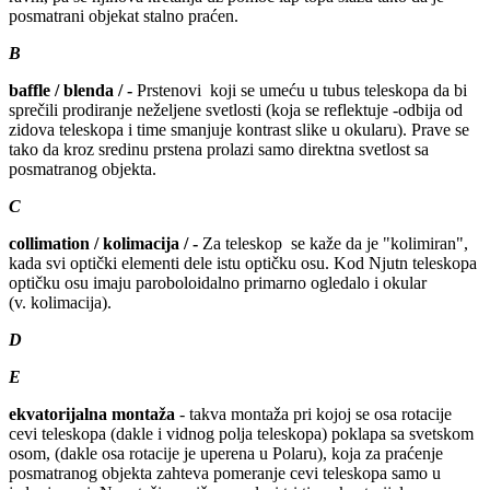
posmatrani objekat stalno praćen.
B
baffle / blenda / -
Prstenovi koji se umeću u tubus teleskopa da bi
sprečili prodiranje neželjene svetlosti (koja se reflektuje -odbija od
zidova teleskopa i time smanjuje kontrast slike u okularu). Prave se
tako da kroz sredinu prstena prolazi samo direktna svetlost sa
posmatranog objekta.
C
collimation / kolimacija / -
Za teleskop se kaže da je "kolimiran",
kada svi optički elementi dele istu optičku osu. Kod Njutn teleskopa
optičku osu imaju paroboloidalno primarno ogledalo i okular
(v. kolimacija).
D
E
ekvatorijalna montaža
- takva montaža pri kojoj se osa rotacije
cevi teleskopa (dakle i vidnog polja teleskopa) poklapa sa svetskom
osom, (dakle osa rotacije je uperena u Polaru), koja za praćenje
posmatranog objekta zahteva pomeranje cevi teleskopa samo u