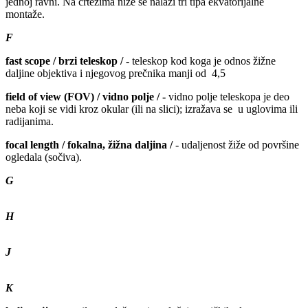
jednoj ravni. Na crtežima niže se nalazi tri tipa ekvatorijalne
montaže.
F
fast scope / brzi teleskop / -
teleskop kod koga je odnos žižne
daljine objektiva i njegovog prečnika manji od 4,5
field of view (FOV) / vidno polje / -
vidno polje teleskopa je deo
neba koji se vidi kroz okular (ili na slici); izražava se u uglovima ili
radijanima.
focal length / fokalna, žižna daljina /
- udaljenost žiže od površine
ogledala (sočiva).
G
H
J
K