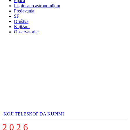
Pijaca
Inspirisano astronomijom
Predavanja
SF
Društva
Knjižara
Opservatorije
KOJI TELESKOP DA KUPIM?
2 0 2 6