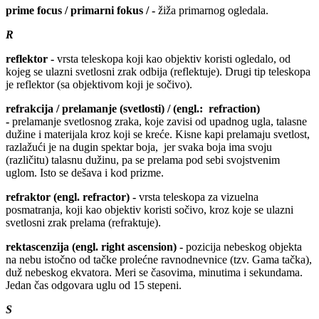
prime focus / primarni fokus / -
žiža primarnog ogledala.
R
reflektor -
vrsta teleskopa koji kao objektiv koristi ogledalo, od
kojeg se ulazni svetlosni zrak odbija (reflektuje). Drugi tip teleskopa
je reflektor (sa objektivom koji je sočivo).
refrakcija / prelamanje (svetlosti) / (engl.: refraction)
-
prelamanje svetlosnog zraka, koje zavisi od upadnog ugla, talasne
dužine i materijala kroz koji se kreće. Kisne kapi prelamaju svetlost,
razlažući je na dugin spektar boja, jer svaka boja ima svoju
(različitu) talasnu dužinu, pa se prelama pod sebi svojstvenim
uglom. Isto se dešava i kod prizme.
refraktor (engl. refractor) -
vrsta teleskopa za vizuelna
posmatranja, koji kao objektiv koristi sočivo, kroz koje se ulazni
svetlosni zrak prelama (refraktuje).
rektascenzija (engl. right ascension) -
pozicija nebeskog objekta
na nebu istočno od tačke prolećne ravnodnevnice (tzv. Gama tačka),
duž nebeskog ekvatora. Meri se časovima, minutima i sekundama.
Jedan čas odgovara uglu od 15 stepeni.
S