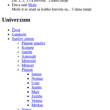
Da: 1, 2, 3 i 4 kreveta.
5 dana ranije
Duca said
More
Može li se znati sa koliko kreveta su...
5 dana ranije
Univerzum
Život
Galaksije
Sunčev sistem
Planete patuljci
Komete
Sateliti
Asteroidi
Meteoriti
Meteori
Planete
Saturn
Neptun
Uran
Jupiter
Mars
Zemlja
Venera
Merkur
Sunce