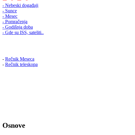
- Nebeski događaji
- Sunce
- Mesec
- Pomračenja
- Godišnja doba
- Gde su ISS, sateliti..
-
Rečnik Meseca
-
Rečnik teleskopa
Osnove