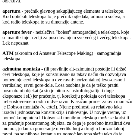
objektiva.
apertura
- prečnik glavnog sakupljajuceg elementa u teleskopu.
Kod optičkih teleskopa to je prečnik ogledala, odnosno sočiva, a
kod radio teleskopa to su dimenzije antene.
aperture fever -
neizlečiva "bolest" samograditelja teleskopa, koje
se manifestuje u zelji za posedovanjem sve većeg i većeg teleskopa.
Lek nepoznat.
ATM
(akronim od Amateur Telescope Making) - samogradnja
teleskopa
azimutna montaža -
(ili pravilnije alt-azimutna) postolje ili držač
cevi teleskopa, koje je konstruisano na takav način da dozvoljava
pomeranje cevi teleskopa u dve ravni: horizontalnoj levo-desno i
vertikalnoj ravni gore-dole. Losa osobina je da je teško pratiti
posmatrani objekat (a sto je bitno za astrofotografiju i duge
eksponaze i sl.) jer praćenje, tj. korekciju položaja cevi teleskopa
treba istovremeni raditi u dve ravni. Klasičan primer za ovu montažu
je Dobson montaža (v. crtež). Njene prednosti su relativno laka
izrada i jednostavna konstrukcija i rukovanje. U novije vreme, uz
pomoć kompjutera i Dobsonski montiran teleskop može se koristiti
za praćenje posmatranog objekta, za čega je potrebno instalirati dva
motora, jedan za pomeranje u vertikalnoj a drugi u horizontalnoj
ravni, pa se njihova kretanja uz pomoć lap topa slažu tako da je