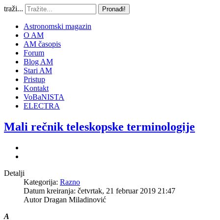
traži...
Pronađi!
Astronomski magazin
O AM
AM časopis
Forum
Blog AM
Stari AM
Pristup
Kontakt
VoBaNISTA
ELECTRA
Mali rečnik teleskopske terminologije
Detalji
Kategorija:
Razno
Datum kreiranja: četvrtak, 21 februar 2019 21:47
Autor
Dragan Miladinović
A