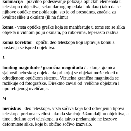
kolimacija
- pravilno podešavanje položaja optičkih elemenata u
teleskopu (objektiva, sekundarnog ogledala i okulara) tako da se
njihove optičke ose poklapaju, sto je od presudnog značaja za
kvalitet slike u okularu (ili na filmu)
koma
- vrsta optičke greške koja se manifestuje u tome sto se slika
objekta u vidnom polju okulara, po rubovima, lepezasto razliva.
koma korektor
- optički deo teleskopa koji ispravlja komu a
postavlja se ispred objektiva.
L
limiting magnitude / granična magnituda / -
donja granica
sjajnosti nebeskog objekta da pri kojoj se objekat može videti u
odredjenom optičkom sistemu. Vizuelna granična magnituda se
razlikuje od fotografske. Direktno zavisi od veličine objektiva i
upotrebljenog uveličanja.
M
meniskus
- deo teleskopa, vrsta sočiva koja kod odredjenih tipova
teleskopa prelama svetlost tako da skraćuje žižnu daljinu objektiva, a
time i dužinu cevi teleskopa, a da takvo prelamanje ne izazove
deformitete slike, koje bi obično sočivo izazvalo.