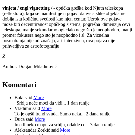
vinjeta
/ engl vignetting / -
optička greška kod Njutn teleskopa
(reflektora), koja se manifestuje u pojavi da ivica slike objekta ne
dobija istu količinu svetlosti kao njen centar. Uzrok ove pojave
može biti decentriranost optičkog sistema, pogrešna dimenzija cevi
teleskopa, manje sekundarno ogledalo nego što je neophodno, manji
promer fokusera nego sto je neophodno i sl. Za vizuelna
posmatranja nije od značaja, ali intenzivna, ova pojava nije
prihvatljiva za astrofotografiju.
Z
Author:
Dragan Miladinović
Komentari
Baki said
More
"Srbija neće moći da vidi...
1 dan ranije
Vladimir said
More
To je opšti trend svuda. Samo neka...
2 dana ranije
Duca said
More
Ima li neko mapu za srbiju, odakle će...
3 dana ranije
Aleksandar Zorkić said
More