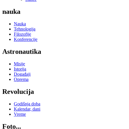
nauka
Nauka
Tehnologija
Filozofije
Konferencije
Astronautika
Misije
Istorija
Događaji
Oprema
Revolucija
Godišnja doba
Kalendar, dani
Vreme
Foto...