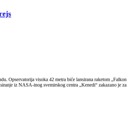
rejs
du. Opservatorija visoka 42 metra biće lansirana raketom „Falkon
Lansiranje iz NASA-inog svemirskog centra „Kenedi“ zakazano je za