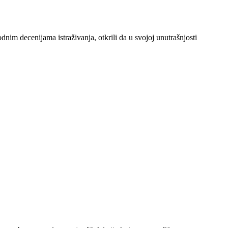
im decenijama istraživanja, otkrili da u svojoj unutrašnjosti