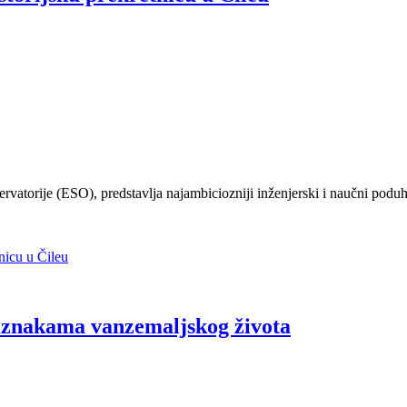
vatorije (ESO), predstavlja najambiciozniji inženjerski i naučni poduh
nicu u Čileu
naznakama vanzemaljskog života