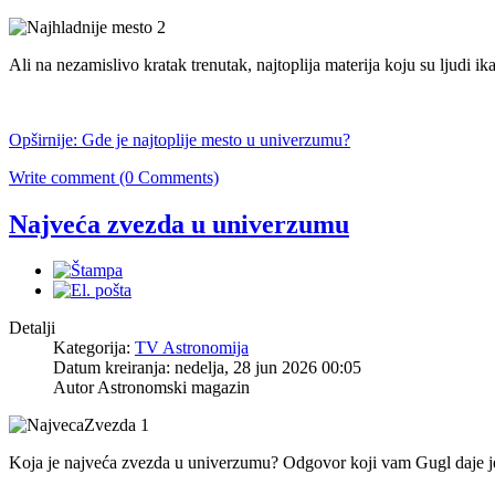
Ali na nezamislivo kratak trenutak, najtoplija materija koju su ljudi ika
Opširnije: Gde je najtoplije mesto u univerzumu?
Write comment (0 Comments)
Najveća zvezda u univerzumu
Detalji
Kategorija:
TV Astronomija
Datum kreiranja: nedelja, 28 jun 2026 00:05
Autor Astronomski magazin
Koja je najveća zvezda u univerzumu? Odgovor koji vam Gugl da