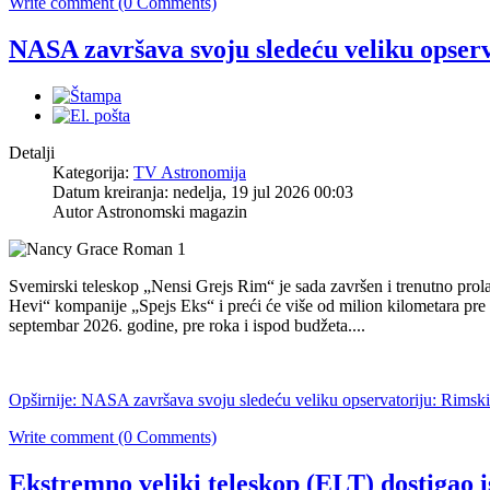
Write comment (0 Comments)
NASA završava svoju sledeću veliku opserv
Detalji
Kategorija:
TV Astronomija
Datum kreiranja: nedelja, 19 jul 2026 00:03
Autor Astronomski magazin
Svemirski teleskop „Nensi Grejs Rim“ je sada završen i trenutno prol
Hevi“ kompanije „Spejs Eks“ i preći će više od milion kilometara p
septembar 2026. godine, pre roka i ispod budžeta....
Opširnije: NASA završava svoju sledeću veliku opservatoriju: Rimski
Write comment (0 Comments)
Ekstremno veliki teleskop (ELT) dostigao i