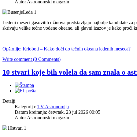
Autor Astronomski magazin
Ledeni meseci gasovitih džinova predstavljaju najbolje kandidate za p
skrivaju velike tečne vodene okeane, ali glavni izazov je kako proći 
Opširnije: Krioboti – Kako doći do tečnih okeana ledenih meseca?
Write comment (0 Comments)
10 stvari koje bih volela da sam znala o ast
Detalji
Kategorija:
TV Astronomija
Datum kreiranja: četvrtak, 23 jul 2026 00:05
Autor Astronomski magazin