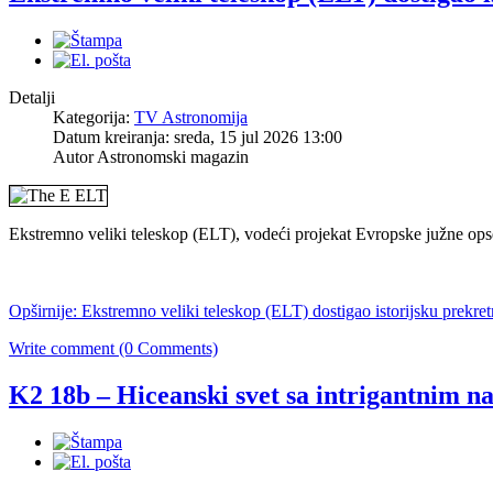
Detalji
Kategorija:
TV Astronomija
Datum kreiranja: sreda, 15 jul 2026 13:00
Autor Astronomski magazin
Ekstremno veliki teleskop (ELT), vodeći projekat Evropske južne opser
Opširnije: Ekstremno veliki teleskop (ELT) dostigao istorijsku prekret
Write comment (0 Comments)
K2 18b – Hiceanski svet sa intrigantnim 