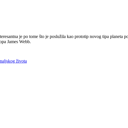
eresantna je po tome što je poslužila kao prototip novog tipa planeta p
skopa James Webb.
maljskog života