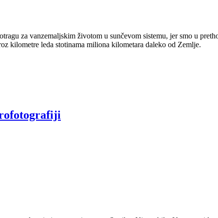
otragu za vanzemaljskim životom u sunčevom sistemu, jer smo u prethodn
kroz kilometre leda stotinama miliona kilometara daleko od Zemlje.
rofotografiji