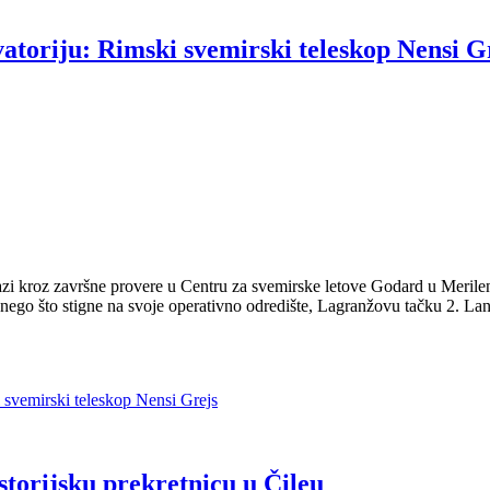
atoriju: Rimski svemirski teleskop Nensi G
azi kroz završne provere u Centru za svemirske letove Godard u Merilen
re nego što stigne na svoje operativno odredište, Lagranžovu tačku 2. 
 svemirski teleskop Nensi Grejs
storijsku prekretnicu u Čileu