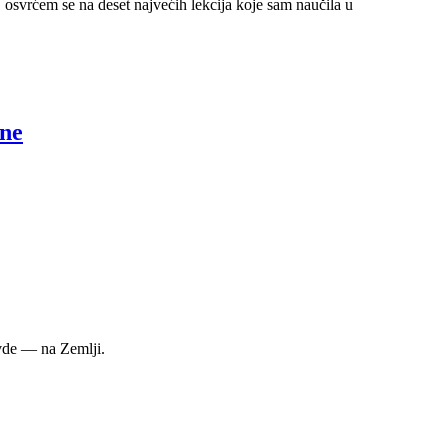
vrćem se na deset najvećih lekcija koje sam naučila u
sne
 ovde — na Zemlji.