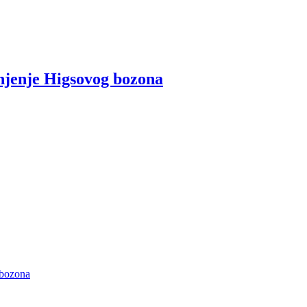
njenje Higsovog bozona
 bozona