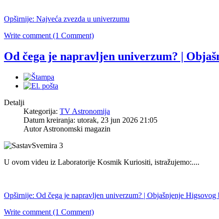
Opširnije: Najveća zvezda u univerzumu
Write comment (1 Comment)
Od čega je napravljen univerzum? | Objaš
Detalji
Kategorija:
TV Astronomija
Datum kreiranja: utorak, 23 jun 2026 21:05
Autor Astronomski magazin
U ovom videu iz Laboratorije Kosmik Kuriositi, istražujemo:....
Opširnije: Od čega je napravljen univerzum? | Objašnjenje Higsovog
Write comment (1 Comment)