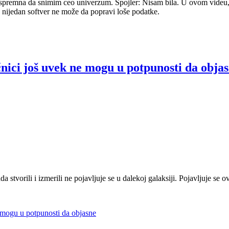
spremna da snimim ceo univerzum. Spojler: Nisam bila. U ovom videu, os
a nijedan softver ne može da popravi loše podatke.
čnici još uvek ne mogu u potpunosti da obja
da stvorili i izmerili ne pojavljuje se u dalekoj galaksiji. Pojavljuje se
e mogu u potpunosti da objasne