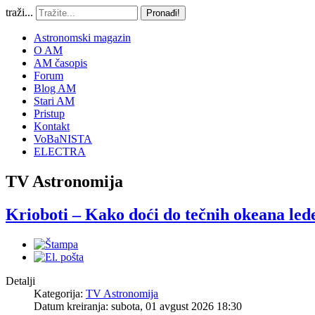
traži...
Pronađi!
Astronomski magazin
O AM
AM časopis
Forum
Blog AM
Stari AM
Pristup
Kontakt
VoBaNISTA
ELECTRA
TV Astronomija
Krioboti – Kako doći do tečnih okeana le
Detalji
Kategorija:
TV Astronomija
Datum kreiranja: subota, 01 avgust 2026 18:30