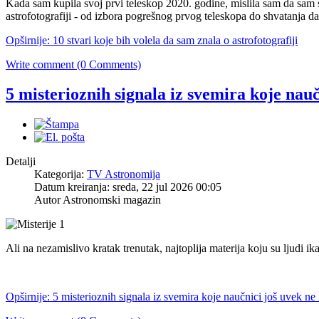
Kada sam kupila svoj prvi teleskop 2020. godine, mislila sam da sam 
astrofotografiji - od izbora pogrešnog prvog teleskopa do shvatanja d
Opširnije: 10 stvari koje bih volela da sam znala o astrofotografiji
Write comment (0 Comments)
5 misterioznih signala iz svemira koje nau
Detalji
Kategorija:
TV Astronomija
Datum kreiranja: sreda, 22 jul 2026 00:05
Autor Astronomski magazin
Ali na nezamislivo kratak trenutak, najtoplija materija koju su ljudi ika
Opširnije: 5 misterioznih signala iz svemira koje naučnici još uvek n