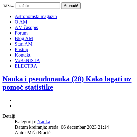
traži...
Pronađi!
Astronomski magazin
O AM
AM časopis
Forum
Blog AM
Stari AM
Pristup
Kontakt
VoBaNISTA
ELECTRA
Nauka i pseudonauka (28) Kako lagati uz
pomoć statistike
Detalji
Kategorija:
Nauka
Datum kreiranja: sreda, 06 decembar 2023 21:14
Autor
Miša Bracić