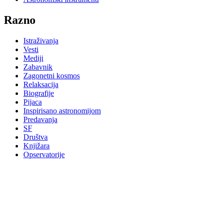
Razno
Istraživanja
Vesti
Mediji
Zabavnik
Zagonetni kosmos
Relaksacija
Biografije
Pijaca
Inspirisano astronomijom
Predavanja
SF
Društva
Knjižara
Opservatorije