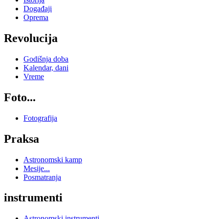
Događaji
Oprema
Revolucija
Godišnja doba
Kalendar, dani
Vreme
Foto...
Fotografija
Praksa
Astronomski kamp
Mesije...
Posmatranja
instrumenti
Astronomski instrumenti