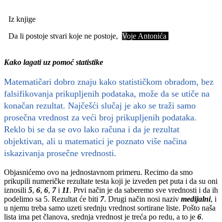
Iz knjige
Da li postoje stvari koje ne postoje,
V
oje Antonića
Kako lagati uz pomoć statistike
Matematičari dobro znaju kako statističkom obradom, bez
falsifikovanja prikupljenih podataka, može da se utiče na
konačan rezultat. Najčešći slučaj je ako se traži samo
prosečna vrednost za veći broj prikupljenih podataka.
Reklo bi se da se ovo lako računa i da je rezultat
objektivan, ali u matematici je poznato više načina
iskazivanja prosečne vrednosti.
Objasnićemo ovo na jednostavnom primeru. Recimo da smo
prikupili numeričke rezultate testa koji je izveden pet puta i da su oni
iznosili
5
,
6
,
6
,
7
i
11
. Prvi način je da saberemo sve vrednosti i da ih
podelimo sa 5. Rezultat će biti
7
. Drugi način nosi naziv
medijalni
, i
u njemu treba samo uzeti srednju vrednost sortirane liste. Pošto naša
lista ima pet članova, srednja vrednost je treća po redu, a to je
6
.