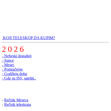
KOJI TELESKOP DA KUPIM?
2 0 2 6
- Nebeski događaji
- Sunce
- Mesec
- Pomračenja
- Godišnja doba
- Gde su ISS, sateliti..
-
Rečnik Meseca
-
Rečnik teleskopa