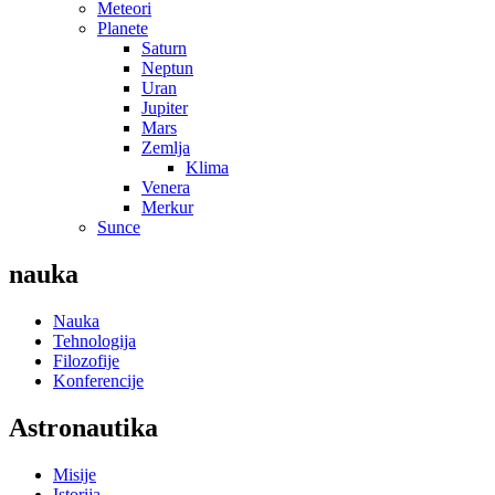
Meteori
Planete
Saturn
Neptun
Uran
Jupiter
Mars
Zemlja
Klima
Venera
Merkur
Sunce
nauka
Nauka
Tehnologija
Filozofije
Konferencije
Astronautika
Misije
Istorija