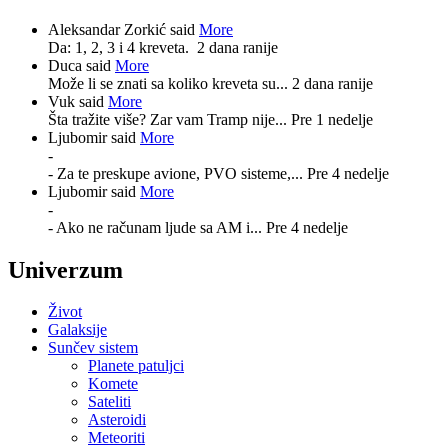
Aleksandar Zorkić said
More
Da: 1, 2, 3 i 4 kreveta.
2 dana ranije
Duca said
More
Može li se znati sa koliko kreveta su...
2 dana ranije
Vuk said
More
Šta tražite više? Zar vam Tramp nije...
Pre 1 nedelje
Ljubomir said
More
-
- Za te preskupe avione, PVO sisteme,...
Pre 4 nedelje
Ljubomir said
More
-
- Ako ne računam ljude sa AM i...
Pre 4 nedelje
Univerzum
Život
Galaksije
Sunčev sistem
Planete patuljci
Komete
Sateliti
Asteroidi
Meteoriti