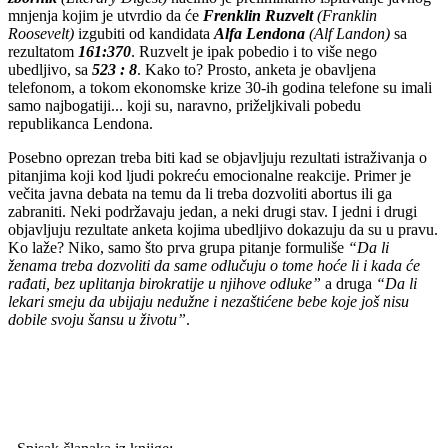
mnjenja kojim je utvrdio da će
Frenklin Ruzvelt
(Franklin
Roosevelt)
izgubiti od kandidata
Alfa Lendona
(Alf Landon)
sa
rezultatom
161:370
. Ruzvelt je ipak pobedio i to više nego
ubedljivo, sa
523 : 8
. Kako to? Prosto, anketa je obavljena
telefonom, a tokom ekonomske krize 30-ih godina telefone su imali
samo najbogatiji... koji su, naravno, priželjkivali pobedu
republikanca Lendona.
Posebno oprezan treba biti kad se objavljuju rezultati istraživanja o
pitanjima koji kod ljudi pokreću emocionalne reakcije. Primer je
večita javna debata na temu da li treba dozvoliti abortus ili ga
zabraniti. Neki podržavaju jedan, a neki drugi stav. I jedni i drugi
objavljuju rezultate anketa kojima ubedljivo dokazuju da su u pravu.
Ko laže? Niko, samo što prva grupa pitanje formuliše
“Da li
ženama treba dozvoliti da same odlučuju o tome hoće li i kada će
rađati, bez uplitanja birokratije u njihove odluke”
a druga
“Da li
lekari smeju da ubijaju nedužne i nezaštićene bebe koje još nisu
dobile svoju šansu u životu”
.