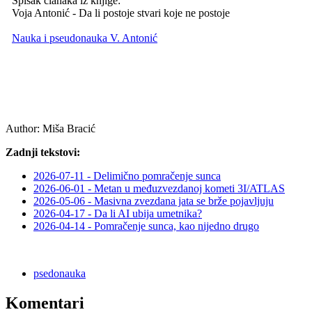
Spisak članaka iz knjige:
Voja Antonić - Da li postoje stvari koje ne postoje
Nauka i pseudonauka V. Antonić
Author:
Miša Bracić
Zadnji tekstovi:
2026-07-11 - Delimično pomračenje sunca
2026-06-01 - Metan u međuzvezdanoj kometi 3I/ATLAS
2026-05-06 - Masivna zvezdana jata se brže pojavljuju
2026-04-17 - Da li AI ubija umetnika?
2026-04-14 - Pomračenje sunca, kao nijedno drugo
psedonauka
Komentari