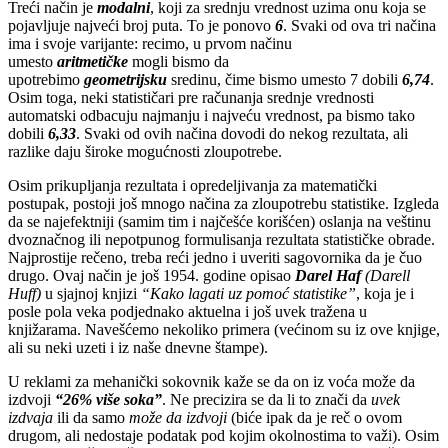
Treći način je
modalni
, koji za srednju vrednost uzima onu koja se
pojavljuje najveći broj puta. To je ponovo
6
. Svaki od ova tri načina
ima i svoje varijante: recimo, u prvom načinu
umesto
aritmetičke
mogli bismo da
upotrebimo
geometrijsku
sredinu, čime bismo umesto 7 dobili
6,74
.
Osim toga, neki statističari pre računanja srednje vrednosti
automatski odbacuju najmanju i najveću vrednost, pa bismo tako
dobili
6,33
. Svaki od ovih načina dovodi do nekog rezultata, ali
razlike daju široke mogućnosti zloupotrebe.
Osim prikupljanja rezultata i opredeljivanja za matematički
postupak, postoji još mnogo načina za zloupotrebu statistike. Izgleda
da se najefektniji (samim tim i najčešće korišćen) oslanja na veštinu
dvoznačnog ili nepotpunog formulisanja rezultata statističke obrade.
Najprostije rečeno, treba reći jedno i uveriti sagovornika da je čuo
drugo. Ovaj način je još 1954. godine opisao
Darel Haf
(Darell
Huff)
u sjajnoj knjizi
“Kako lagati uz pomoć statistike”
, koja je i
posle pola veka podjednako aktuelna i još uvek tražena u
knjižarama. Navešćemo nekoliko primera (većinom su iz ove knjige,
ali su neki uzeti i iz naše dnevne štampe).
U reklami za mehanički sokovnik kaže se da on iz voća može da
izdvoji
“26% više soka”
. Ne precizira se da li to znači da
uvek
izdvaja
ili da samo
može da izdvoji
(biće ipak da je reč o ovom
drugom, ali nedostaje podatak pod kojim okolnostima to važi). Osim