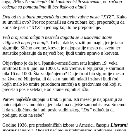
toga, 26% više
od čega
? Od
konkurentskih sokovnika
, od
ručnog
ceđenja sa pomagalima
ili
bez ikakvog alata
?
Dva od tri zubara preporučuju upotrebu zubne paste “XYZ”
. Kako
su utvrdili ovo? Prosto: pronašli su dva zubara koji preporučuju da
koristite pastu
“XYZ”
i jednog koji to ne preporučuje.
Veći broj saobraćajnih nesreća događa se u uslovima dobre
vidljivosti nego po magli
. Treba, dakle, voziti po magli, jer je tako
sigurnije. Slično ovome, krevet je najopasnije mesto na svetu jer
statistike pokazuju da najveći broj ljudi umire upravo u krevetu.
Objavljeno je da je u špansko-američkom ratu krajem 19. veka
smrtnost bila 9 ljudi na 1000. U isto vreme, u Njujorku je smrtnost
bila 16 na 1000. Šta zaključujemo? Da je front bio sigurnije mesto
za život od Njujorka, ili da su u ratu bili mladi i zdravi ljudi (od
kojih malo ko umire prirodnom smrću) a u gradovima oni koji su
preostali posle selekcije od strane vojnih službi.
Parovi najčešće stupaju u brak u junu. Isti mesec je najopasniji za
potencijalne samoubice, jer tada ima najviše samoubistava. Smemo
li da zaključimo da ljudi posle sudbinskog
“Da”
odlučuju da
podignu ruku na sebe?
Godine 1936, pre predsedničkih izbora u Americi, časopis
Literarni
zbornik
(Literary Digest)
načinio je preliminarno ispitivanje javnog