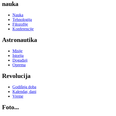
nauka
Nauka
Tehnologija
Filozofije
Konferencije
Astronautika
Misije
Istorija
Događaji
Oprema
Revolucija
Godišnja doba
Kalendar, dani
Vreme
Foto...