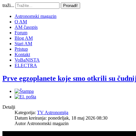
traži...
Pronađi!
Astronomski magazin
O AM
AM časopis
Forum
Blog AM
Stari AM
Pristup
Kontakt
VoBaNISTA
ELECTRA
Prve egzoplanete koje smo otkrili su čudnij
Detalji
Kategorija:
TV Astronomija
Datum kreiranja: ponedeljak, 18 maj 2026 08:30
Autor
Astronomski magazin