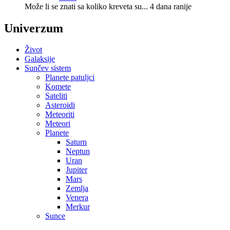
Može li se znati sa koliko kreveta su...
4 dana ranije
Univerzum
Život
Galaksije
Sunčev sistem
Planete patuljci
Komete
Sateliti
Asteroidi
Meteoriti
Meteori
Planete
Saturn
Neptun
Uran
Jupiter
Mars
Zemlja
Venera
Merkur
Sunce