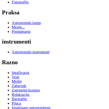
Fotografija
Praksa
Astronomski kamp
Mesije...
Posmatranja
instrumenti
Astronomski instrumenti
Razno
Istraživanja
Vesti
Mediji
Zabavnik
Zagonetni kosmos
Relaksacija
Biografije
Pijaca
Inspirisano astronomijom