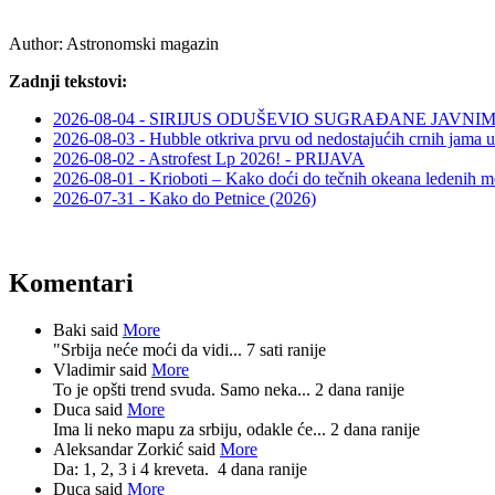
Author:
Astronomski magazin
Zadnji tekstovi:
2026-08-04 - SIRIJUS ODUŠEVIO SUGRAĐANE JAV
2026-08-03 - Hubble otkriva prvu od nedostajućih crnih jama u
2026-08-02 - Astrofest Lp 2026! - PRIJAVA
2026-08-01 - Krioboti – Kako doći do tečnih okeana ledenih m
2026-07-31 - Kako do Petnice (2026)
Komentari
Baki said
More
"Srbija neće moći da vidi...
7 sati ranije
Vladimir said
More
To je opšti trend svuda. Samo neka...
2 dana ranije
Duca said
More
Ima li neko mapu za srbiju, odakle će...
2 dana ranije
Aleksandar Zorkić said
More
Da: 1, 2, 3 i 4 kreveta.
4 dana ranije
Duca said
More