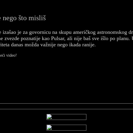
 nego što misliš
ne izašao je za govornicu na skupu američkog astronomskog d
e zvezde poznatije kao Pulsar, ali nije baš sve išlo po plan
iteta danas možda važnije nego ikada ranije.
deći video!