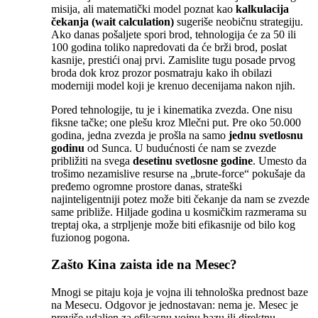
misija, ali matematički model poznat kao
kalkulacija
čekanja (wait calculation)
sugeriše neobičnu strategiju.
Ako danas pošaljete spori brod, tehnologija će za 50 ili
100 godina toliko napredovati da će brži brod, poslat
kasnije, prestići onaj prvi. Zamislite tugu posade prvog
broda dok kroz prozor posmatraju kako ih obilazi
moderniji model koji je krenuo decenijama nakon njih.
Pored tehnologije, tu je i kinematika zvezda. One nisu
fiksne tačke; one plešu kroz Mlečni put. Pre oko 50.000
godina, jedna zvezda je prošla na samo
jednu svetlosnu
godinu
od Sunca. U budućnosti će nam se zvezde
približiti na svega
desetinu svetlosne godine
. Umesto da
trošimo nezamislive resurse na „brute-force“ pokušaje da
pređemo ogromne prostore danas, strateški
najinteligentniji potez može biti čekanje da nam se zvezde
same približe. Hiljade godina u kosmičkim razmerama su
treptaj oka, a strpljenje može biti efikasnije od bilo kog
fuzionog pogona.
Zašto Kina zaista ide na Mesec?
Mnogi se pitaju koja je vojna ili tehnološka prednost baze
na Mesecu. Odgovor je jednostavan: nema je. Mesec je
previše udaljen za efikasnu vojnu bazu ili direktnu