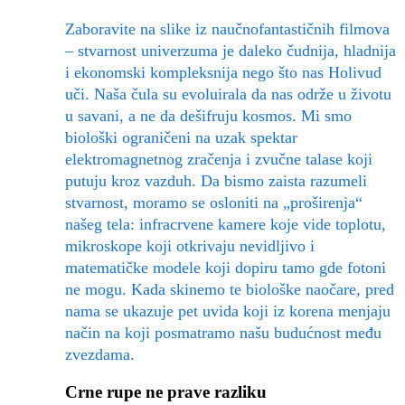
Zaboravite na slike iz naučnofantastičnih filmova
– stvarnost univerzuma je daleko čudnija, hladnija
i ekonomski kompleksnija nego što nas Holivud
uči. Naša čula su evoluirala da nas održe u životu
u savani, a ne da dešifruju kosmos. Mi smo
biološki ograničeni na uzak spektar
elektromagnetnog zračenja i zvučne talase koji
putuju kroz vazduh. Da bismo zaista razumeli
stvarnost, moramo se osloniti na „proširenja“
našeg tela: infracrvene kamere koje vide toplotu,
mikroskope koji otkrivaju nevidljivo i
matematičke modele koji dopiru tamo gde fotoni
ne mogu. Kada skinemo te biološke naočare, pred
nama se ukazuje pet uvida koji iz korena menjaju
način na koji posmatramo našu budućnost među
zvezdama.
Crne rupe ne prave razliku