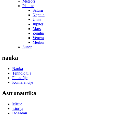
Meteori
Planete
Saturn
Neptun
Uran
Jupiter
Mars
Zemlja
Venera
Merkur
Sunce
nauka
Nauka
Tehnologija
Filozofije
Konferencije
Astronautika
Misije
Istorija
Događaji