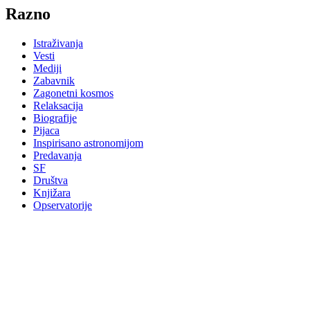
Razno
Istraživanja
Vesti
Mediji
Zabavnik
Zagonetni kosmos
Relaksacija
Biografije
Pijaca
Inspirisano astronomijom
Predavanja
SF
Društva
Knjižara
Opservatorije