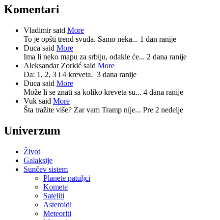
Komentari
Vladimir said
More
To je opšti trend svuda. Samo neka...
1 dan ranije
Duca said
More
Ima li neko mapu za srbiju, odakle će...
2 dana ranije
Aleksandar Zorkić said
More
Da: 1, 2, 3 i 4 kreveta.
3 dana ranije
Duca said
More
Može li se znati sa koliko kreveta su...
4 dana ranije
Vuk said
More
Šta tražite više? Zar vam Tramp nije...
Pre 2 nedelje
Univerzum
Život
Galaksije
Sunčev sistem
Planete patuljci
Komete
Sateliti
Asteroidi
Meteoriti