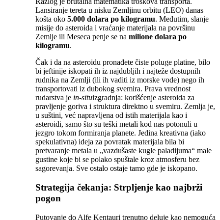
Razlog je brutalna matematika troškova transporta.
Lansiranje tereta u nisku Zemljinu orbitu (LEO) danas
košta oko
5.000 dolara po kilogramu
. Međutim, slanje
misije do asteroida i vraćanje materijala na površinu
Zemlje ili Meseca penje se na
milione dolara po
kilogramu
.
Čak i da na asteroidu pronađete čiste poluge platine, bilo
bi jeftinije iskopati ih iz najdubljih i najteže dostupnih
rudnika na Zemlji (ili ih vaditi iz morske vode) nego ih
transportovati iz dubokog svemira. Prava vrednost
rudarstva je
in-situ
izgradnja: korišćenje asteroida za
pravljenje goriva i struktura direktno u svemiru. Zemlja je,
u suštini, već napravljena od istih materijala kao i
asteroidi, samo što su teški metali kod nas potonuli u
jezgro tokom formiranja planete. Jedina kreativna (iako
spekulativna) ideja za povratak materijala bila bi
pretvaranje metala u „vazdušaste kugle paladijuma“ male
gustine koje bi se polako spuštale kroz atmosferu bez
sagorevanja. Sve ostalo ostaje tamo gde je iskopano.
Strategija čekanja: Strpljenje kao najbrži
pogon
Putovanje do Alfe Kentauri trenutno deluje kao nemoguća