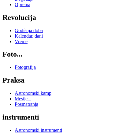
Oprema
Revolucija
Godišnja doba
Kalendar, dani
Vreme
Foto...
Fotografija
Praksa
Astronomski kamp
Mesije...
Posmatranja
instrumenti
Astronomski instrumenti