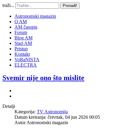
traži...
Pronađi!
Astronomski magazin
O AM
AM časopis
Forum
Blog AM
Stari AM
Pristup
Kontakt
VoBaNISTA
ELECTRA
Svemir nije ono što mislite
Detalji
Kategorija:
TV Astronomija
Datum kreiranja: četvrtak, 04 jun 2026 00:05
Autor
Astronomski magazin