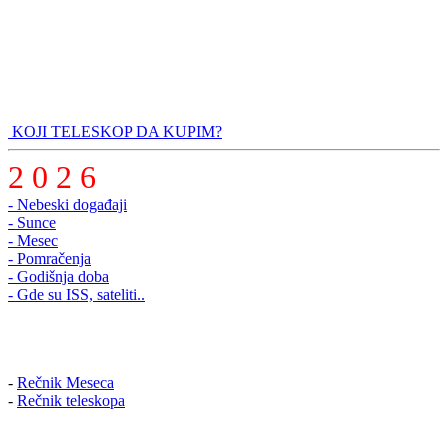
KOJI TELESKOP DA KUPIM?
2 0 2 6
- Nebeski događaji
- Sunce
- Mesec
- Pomračenja
- Godišnja doba
- Gde su ISS, sateliti..
-
Rečnik Meseca
-
Rečnik teleskopa