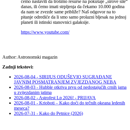
ćemo nastaviti da trošimo resurse na pokušaje „sirove sile“
danas, ili ćemo imati strpljenja da čekamo 10.000 godina
da nam se zvezde same približe? Naš odgovor na to
pitanje odrediće da li smo samo prolazni bljesak na jednoj
planeti ili istinski stanovnici galaksije.
https://www.youtube.com/
Author:
Astronomski magazin
Zadnji tekstovi:
2026-08-04 - SIRIJUS ODUŠEVIO SUGRAĐANE
JAVNIM POSMATRANJEM ZVJEZDANOG NEBA
2026-08-03 - Hubble otkriva prvu od nedostajućih crnih jama
u zvijezdanim jatima
2026-08-02 - Astrofest Lp 2026! - PRIJAVA
2026-08-01 - Krioboti – Kako doći do tečnih okeana ledenih
meseca?
2026-07-31 - Kako do Petnice (2026)