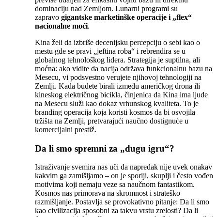
dominaciju nad Zemljom. Lunarni programi su
zapravo
gigantske marketinške operacije i „flex“
nacionalne moći
.
Kina želi da izbriše decenijsku percepciju o sebi kao o
mestu gde se pravi „jeftina roba“ i rebrendira se u
globalnog tehnološkog lidera. Strategija je suptilna, ali
moćna: ako vidite da nacija održava funkcionalnu bazu na
Mesecu, vi podsvestno verujete njihovoj tehnologiji na
Zemlji. Kada budete birali između američkog drona ili
kineskog električnog bicikla, činjenica da Kina ima ljude
na Mesecu služi kao dokaz vrhunskog kvaliteta. To je
branding operacija koja koristi kosmos da bi osvojila
tržišta na Zemlji, pretvarajući naučno dostignuće u
komercijalni prestiž.
Da li smo spremni za „dugu igru“?
Istraživanje svemira nas uči da napredak nije uvek onakav
kakvim ga zamišljamo – on je sporiji, skuplji i često vođen
motivima koji nemaju veze sa naučnom fantastikom.
Kosmos nas primorava na skromnost i strateško
razmišljanje. Postavlja se provokativno pitanje: Da li smo
kao civilizacija sposobni za takvu vrstu zrelosti? Da li