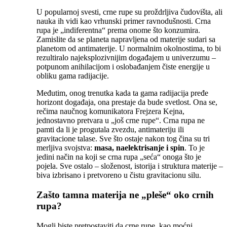
U popularnoj svesti, crne rupe su proždrljiva čudovišta, ali
nauka ih vidi kao vrhunski primer ravnodušnosti. Crna
rupa je „indiferentna“ prema onome što konzumira.
Zamislite da se planeta napravljena od materije sudari sa
planetom od antimaterije. U normalnim okolnostima, to bi
rezultiralo najeksplozivnijim događajem u univerzumu –
potpunom anihilacijom i oslobađanjem čiste energije u
obliku gama radijacije.
Međutim, onog trenutka kada ta gama radijacija pređe
horizont događaja, ona prestaje da bude svetlost. Ona se,
rečima naučnog komunikatora Frejzera Kejna,
jednostavno pretvara u „još crne rupe“. Crna rupa ne
pamti da li je progutala zvezdu, antimateriju ili
gravitacione talase. Sve što ostaje nakon tog čina su tri
merljiva svojstva:
masa, naelektrisanje i spin
. To je
jedini način na koji se crna rupa „seća“ onoga što je
pojela. Sve ostalo – složenost, istorija i struktura materije –
biva izbrisano i pretvoreno u čistu gravitacionu silu.
Zašto tamna materija ne „pleše“ oko crnih
rupa?
Mogli biste pretpostaviti da crne rupe, kao moćni