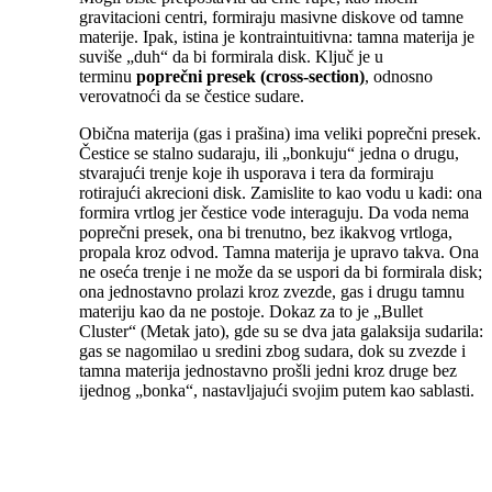
gravitacioni centri, formiraju masivne diskove od tamne
materije. Ipak, istina je kontraintuitivna: tamna materija je
suviše „duh“ da bi formirala disk. Ključ je u
terminu
poprečni presek (cross-section)
, odnosno
verovatnoći da se čestice sudare.
Obična materija (gas i prašina) ima veliki poprečni presek.
Čestice se stalno sudaraju, ili „bonkuju“ jedna o drugu,
stvarajući trenje koje ih usporava i tera da formiraju
rotirajući akrecioni disk. Zamislite to kao vodu u kadi: ona
formira vrtlog jer čestice vode interaguju. Da voda nema
poprečni presek, ona bi trenutno, bez ikakvog vrtloga,
propala kroz odvod. Tamna materija je upravo takva. Ona
ne oseća trenje i ne može da se uspori da bi formirala disk;
ona jednostavno prolazi kroz zvezde, gas i drugu tamnu
materiju kao da ne postoje. Dokaz za to je „Bullet
Cluster“ (Metak jato), gde su se dva jata galaksija sudarila:
gas se nagomilao u sredini zbog sudara, dok su zvezde i
tamna materija jednostavno prošli jedni kroz druge bez
ijednog „bonka“, nastavljajući svojim putem kao sablasti.