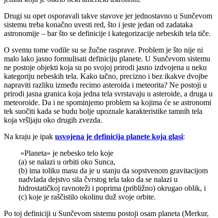
Drugi su opet osporavali takve stavove jer jednostavno u Sunčevom
sistemu treba konačno uvesti red, što i jeste jedan od zadataka
astronomije – bar što se definicije i kategorizacije nebeskih tela tiče.
O svemu tome vodile su se žučne rasprave. Problem je što nije ni
malo lako jasno formulisati definiciju planete. U Sunčevom sistemu
ne postoje objekti koja su po svojoj prirodi jasno izdvojena u neku
kategoriju nebeskih tela. Kako tačno, precizno i bez ikakve dvojbe
napraviti razliku između recimo asteroida i meteorita? Ne postoji u
prirodi jasna granica koja jedna tela svrstavaju u asteroide, a druga u
meteoroide. Da i ne spominjemo problem sa kojima će se astronomi
tek suočiti kada se budu bolje upoznale karakteristike tamnih tela
koja vršljaju oko drugih zvezda.
Na kraju je ipak
usvojena je definicija planete koja glasi
:
«Planeta» je nebesko telo koje
(a) se nalazi u orbiti oko Sunca,
(b) ima toliku masu da je u stanju da sopstvenom gravitacijom
nadvlada dejstvo sila čvrstog tela tako da se nalazi u
hidrostatičkoj ravnoteži i poprima (približno) okrugao oblik, i
(c) koje je raščistilo okolinu duž svoje orbite.
Po toj definiciji u Sunčevom sistemu postoji osam planeta (Merkur,