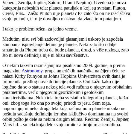
Venera, Zemlja, Jupiter, Saturn, Uran i Neptun). Uvedena je nova
kategorija nebeskih tela: planeta patuljak u koji su svrstani Pluton,
Ceres, Eris... Zašto Pluton nije planeta? Pa zato što on ne raščišćava
svoju putanju, tj. nije dovoljno masivan da vlada tom putanjom.
I tako je problem rešen, za jedno vreme.
Međutim, nisu svi bili zadovoljni glasanjem i uskoro je započela
kampanja ispravljanje definicije planete. Neki zato što i dalje
smatraju da Pluton treba da bude planeta, drugi, s više razloga, zato
što ni nova definicija nije ni blizu savršenstva.
O nekim takvim razmišljanjima pisali smo 2009. godine, a prema
magazinu
Astronomy
, grupa američkih naučnika na čijem čelu se
nalazi Kirby Runyon sa Johns Hopkins Univerziteta ovih dana je
pripremila predlog nove definicije planete. Oni kažu kako nije
logično da se o statusu nekog tela vodi računa o njegovim orbitalnim
parametrima, već o njegovim geofizičkim i geološkim
karakteristikama. Neka tela treba svrstati u kategoriju planeta, kažu
oni, zbog toga što ona po svojoj prirodi to jesu. Sem toga,
napominju, ni neka druga tela koja računamo u planete nikako ne
poštuju sadašnju definiciju jer nisu isključivo dominantna na svojoj
orbiti pošto je dele sa nekim drugim telima. Recimo Zemlja, Jupiter,
Mars itd. - su tela koja dele svoje orbite sa brojnim asteroidima.