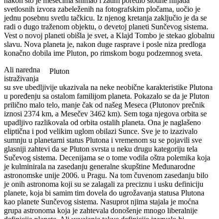
nakon što je mesecima snimao i zatim poredio stotine hiljada
svetlosnih izvora zabeleženih na fotografskim pločama, uočio je
jednu posebnu svetlu tačkicu. Iz njenog kretanja zaključio je da se
radi o dugo traženom objektu, o devetoj planeti Sunčevog sistema.
Vest o novoj planeti obišla je svet, a Klajd Tombo je stekao globalnu
slavu. Nova planeta je, nakon duge rasprave i posle niza predloga
konačno dobila ime Pluton, po rimskom bogu podzemnog sveta.
Ali naredna
Pluton
istraživanja
su sve ubedljivije ukazivala na neke neobične karakteristike Plutona
u poređenju sa ostalom familijom planeta. Pokazalo se da je Pluton
prilično malo telo, manje čak od našeg Meseca (Plutonov prečnik
iznosi 2374 km, a Mesečev 3462 km). Sem toga njegova orbita se
upadljivo razlikovala od orbita ostalih planeta. Ona je naglašeno
eliptična i pod velikim uglom obilazi Sunce. Sve je to izazivalo
sumnju u planetarni status Plutona i vremenom su se pojavili sve
glasniji zahtevi da se Pluton svrsta u neku drugu kategoriju tela
Sučevog sistema. Decenijama se o tome vodila oštra polemika koja
je kulminirala na zasedanju generalne skupštine Međunarodne
astronomske unije 2006. u Pragu. Na tom čuvenom zasedanju bilo
je onih astronoma koji su se zalagali za preciznu i usku definiciju
planete, koja bi samim tim dovela do ugrožavanja statusa Plutona
kao planete Sunčevog sistema. Nasuprot njima stajala je moćna
grupa astronoma koja je zahtevala donošenje mnogo liberalnije