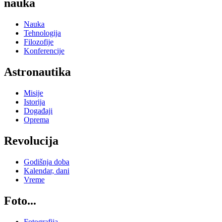
nauka
Nauka
Tehnologija
Filozofije
Konferencije
Astronautika
Misije
Istorija
Događaji
Oprema
Revolucija
Godišnja doba
Kalendar, dani
Vreme
Foto...
Fotografija