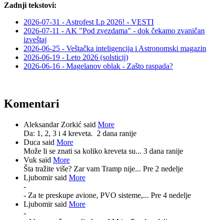
Zadnji tekstovi:
2026-07-31 - Astrofest Lp 2026! - VESTI
2026-07-11 - AK "Pod zvezdama" - dok čekamo zvaničan
izveštaj
2026-06-25 - Veštačka inteligencija i Astronomski magazin
2026-06-19 - Leto 2026 (solsticij)
2026-06-16 - Magelanov oblak - Zašto raspada?
Komentari
Aleksandar Zorkić said
More
Da: 1, 2, 3 i 4 kreveta.
2 dana ranije
Duca said
More
Može li se znati sa koliko kreveta su...
3 dana ranije
Vuk said
More
Šta tražite više? Zar vam Tramp nije...
Pre 2 nedelje
Ljubomir said
More
-
- Za te preskupe avione, PVO sisteme,...
Pre 4 nedelje
Ljubomir said
More
-