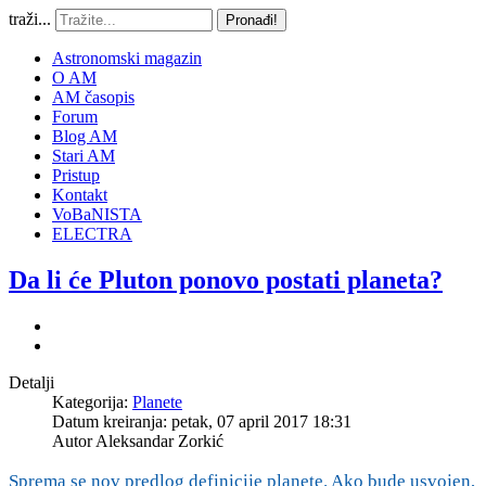
traži...
Pronađi!
Astronomski magazin
O AM
AM časopis
Forum
Blog AM
Stari AM
Pristup
Kontakt
VoBaNISTA
ELECTRA
Da li će Pluton ponovo postati planeta?
Detalji
Kategorija:
Planete
Datum kreiranja: petak, 07 april 2017 18:31
Autor
Aleksandar Zorkić
Sprema se nov predlog definicije planete. Ako bude usvojen,