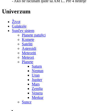
- Ako ne računam ljude sa AM i...
Pre 4 nedelje
Univerzum
Život
Galaksije
Sunčev sistem
Planete patuljci
Komete
Sateliti
Asteroidi
Meteoriti
Meteori
Planete
Saturn
Neptun
Uran
Jupiter
Mars
Zemlja
Venera
Merkur
Sunce