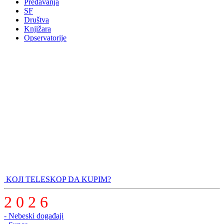
Predavanja
SF
Društva
Knjižara
Opservatorije
KOJI TELESKOP DA KUPIM?
2 0 2 6
- Nebeski događaji