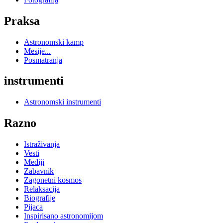
Praksa
Astronomski kamp
Mesije...
Posmatranja
instrumenti
Astronomski instrumenti
Razno
Istraživanja
Vesti
Mediji
Zabavnik
Zagonetni kosmos
Relaksacija
Biografije
Pijaca
Inspirisano astronomijom