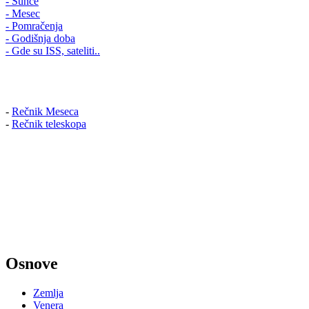
- Sunce
- Mesec
- Pomračenja
- Godišnja doba
- Gde su ISS, sateliti..
-
Rečnik Meseca
-
Rečnik teleskopa
Osnove
Zemlja
Venera