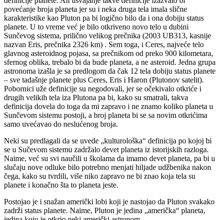
definicije planete. Ali usvajanje takve definicije izazvalo bi
povećanje broja planeta jer su i neka druga tela imala slične
karakteristike kao Pluton pa bi logično bilo da i ona dobiju status
planete. U to vreme već je bilo otkriveno novo telo u dubini
Sunčevog sistema, prilično velikog prečnika (2003 UB313, kasnije
nazvan Eris, prečnika 2326 km) . Sem toga, i Ceres, najveće telo
glavnog asteroidnog pojasa, sa prečnikom od preko 900 kilometara,
sfernog oblika, trebalo bi da bude planeta, a ne asteroid. Jedna grupa
astronoma izašla je sa predlogom da čak 12 tela dobiju status planete
– sve tadašnje planete plus Ceres, Eris i Haron (Plutonov satelit).
Pobornici uže definicije su negodovali, jer se očekivalo otkriće i
drugih velikih tela iza Plutona pa bi, kako su smatrali, takva
definicija dovela do toga da mi zapravo i ne znamo koliko planeta u
Sunčevom sistemu postoji, a broj planeta bi se sa novim otkrićima
samo uvećavao do neslućenog broja.
Neki su predlagali da se uvede „kulturološka“ definicija po kojoj bi
se u Sučevom sistemu zadržalo devet planeta iz istorijskih razloga.
Naime, već su svi naučili u školama da imamo devet planeta, pa bi u
slučaju nove odluke bilo potrebno menjati hiljade udžbenika nakon
čega, kako su tvrdili, više niko zapravo ne bi znao koja tela su
planete i konačno šta to planeta jeste.
Postojao je i snažan američki lobi koji je nastojao da Pluton svakako
zadrži status planete. Naime, Pluton je jedina „američka“ planeta,
jedina koju je otkrio neki američki astronom.